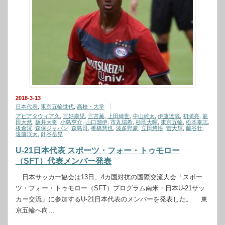
2018-3-13
日本代表
,
東京五輪世代
,
高校・大学
アピアタウィア久
,
三好康児
,
三苫薫
,
上田綺世
,
中山雄太
,
伊藤達哉
,
初瀬亮
,
前
田大然
,
坂井大将
,
小島亨介
,
山口瑠伊
,
市丸瑞希
,
杉岡大暉
,
東京五輪
,
松本泰志
,
板倉滉
,
森保ジャパン
,
森島司
,
椎橋慧也
,
波多野豪
,
立田悠悟
,
菅大輝
,
藤谷壮
,
遠藤渓太
,
針谷岳晃
U-21日本代表 スポーツ・フォー・トゥモロー
（SFT）代表メンバー発表
日本サッカー協会は13日、4カ国対抗の国際交流大会「スポー
ツ・フォー・トゥモロー（SFT）プログラム南米・日本U-21サッ
カー交流」に参加するU-21日本代表のメンバーを発表した。 東
京五輪へ向…