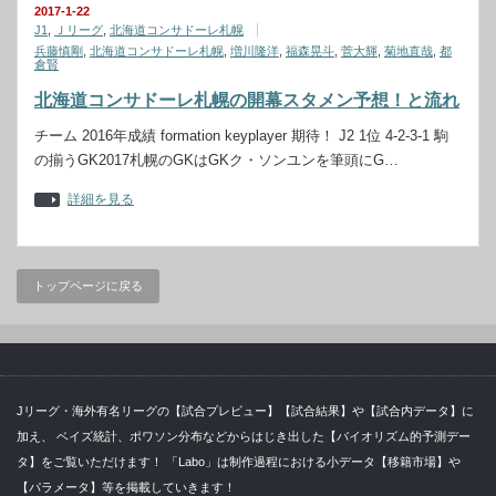
2017-1-22
J1
,
Ｊリーグ
,
北海道コンサドーレ札幌
兵藤慎剛
,
北海道コンサドーレ札幌
,
増川隆洋
,
福森晃斗
,
菅大輝
,
菊地直哉
,
都
倉賢
北海道コンサドーレ札幌の開幕スタメン予想！と流れ
チーム 2016年成績 formation keyplayer 期待！ J2 1位 4-2-3-1 駒
の揃うGK2017札幌のGKはGKク・ソンユンを筆頭にG…
詳細を見る
トップページに戻る
Jリーグ・海外有名リーグの【試合プレビュー】【試合結果】や【試合内データ】に
加え、 ベイズ統計、ポワソン分布などからはじき出した【バイオリズム的予測デー
タ】をご覧いただけます！ 「Labo」は制作過程における小データ【移籍市場】や
【パラメータ】等を掲載していきます！