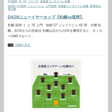
FC琉球
,
J1
,
J3
,
Ｊリーグ
,
北海道コンサドーレ札幌
DAZN
,
FC琉球
,
ジュリーニョ
,
上門知樹
,
北海道コンサドーレ札幌
,
富樫佑太
,
菅大輝
DAZNニューイヤーカップ【札幌vs琉球】
札幌 琉球 １ ２ 76' 上門 知樹 57' ジュリーニョ 65' 菅 大輝 札
幌、左CKからの先制点 札幌は左からのCKを獲得すると、キッカ
ーOMFマセード…
詳細を見る