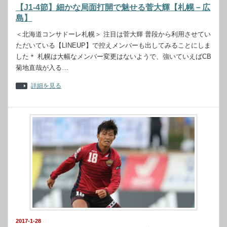
【J1-4節】細かな局面打開で魅せる菅大輝【札幌－広
島】
＜北海道コンサドーレ札幌＞ 注目は菅大輝 普段から利用させてい
ただいている【LINEUP】で控えメンバーも出してみることにしま
した＊ 札幌は大幅なメンバー変更はないようで、強いていえばCB
菊地直哉が入る…
詳細を見る
2017-1-28