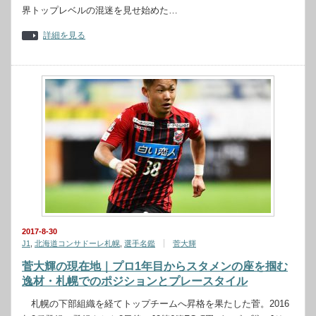
界トップレベルの混迷を見せ始めた…
詳細を見る
2017-8-30
J1
,
北海道コンサドーレ札幌
,
選手名鑑
菅大輝
菅大輝の現在地｜プロ1年目からスタメンの座を掴む
逸材・札幌でのポジションとプレースタイル
札幌の下部組織を経てトップチームへ昇格を果たした菅。2016