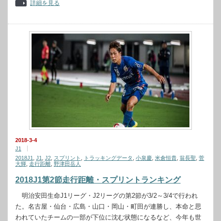
詳細を見る
2018-3-4
J1
2018J1
,
J1
,
J2
,
スプリント
,
トラッキングデータ
,
小泉慶
,
米倉恒貴
,
翁長聖
,
菅
大輝
,
走行距離
,
野津田岳人
2018J1第2節走行距離・スプリントランキング
明治安田生命J1リーグ・J2リーグの第2節が3/2～3/4で行われ
た。名古屋・仙台・広島・山口・岡山・町田が連勝し、本命と思
われていたチームの一部が下位に沈む状態になるなど、今年も世