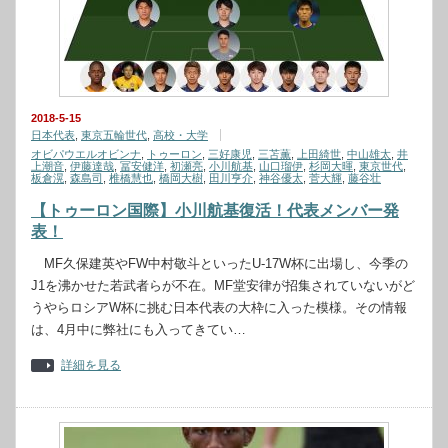
2018-5-15
日本代表
,
東京五輪世代
,
高校・大学
オビパウエルオビンナ
,
トゥーロン
,
三好康児
,
三苫薫
,
上田綺世
,
中山雄太
,
井
上潮音
,
伊藤達哉
,
冨安健洋
,
初瀬亮
,
小川航基
,
山口瑠伊
,
杉岡大暉
,
東京世代
,
板倉滉
,
森島司
,
椎橋慧也
,
橋岡大樹
,
田川亨介
,
神谷優太
,
菅大輝
,
藤谷壮
【トゥーロン国際】小川航基復活！代表メンバー発
表！
MF久保建英やFW中村敬斗といったU-17W杯に出場し、今季の
J1を沸かせた若武者らが不在。MF堂安律が招集されていないがど
うやらロシアW杯に挑む日本代表の大枠に入った模様。その情報
は、4月中に弊社にも入ってきてい…
詳細を見る