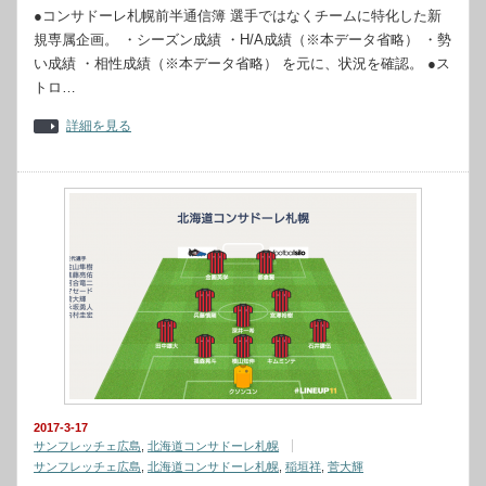
●コンサドーレ札幌前半通信簿 選手ではなくチームに特化した新
規専属企画。 ・シーズン成績 ・H/A成績（※本データ省略） ・勢
い成績 ・相性成績（※本データ省略） を元に、状況を確認。 ●ス
トロ…
詳細を見る
2017-3-17
サンフレッチェ広島
,
北海道コンサドーレ札幌
サンフレッチェ広島
,
北海道コンサドーレ札幌
,
稲垣祥
,
菅大輝