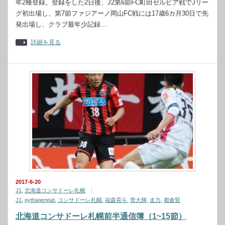
年2種登録。登録をした2日後、J2第6節FC町田ゼルビア戦でJリー
グ初出場し、第7節ファジアーノ岡山FC戦には17歳6カ月30日で先
発出場し、クラブ最年少記録…
詳細を見る
2017-6-20
J1
,
北海道コンサドーレ札幌
J1
,
pythagenpat
,
コンサドーレ札幌
,
福森晃斗
,
菅大輝
,
走力
,
都倉賢
北海道コンサドーレ札幌前半通信簿（1~15節）