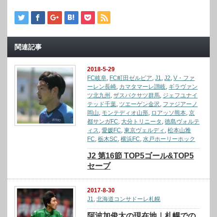
関連記事
2018-5-29
FC岐阜
,
FC町田ゼルビア
,
J1
,
J2
,
V・ファ
ーレン長崎
,
カマタマーレ讃岐
,
ギラヴァン
ツ北九州
,
ザスパクサツ群馬
,
ジェフユナイ
テッド千葉
,
ツエーゲン金沢
,
ファジアーノ
岡山
,
モンテディオ山形
,
ロアッソ熊本
,
京
都サンガFC
,
大分トリニータ
,
徳島ヴォルテ
ィス
,
愛媛FC
,
東京ヴェルディ
,
松本山雅
FC
,
栃木SC
,
横浜FC
,
水戸ホーリーホック
J2 第16節 TOP5ゴール&TOP5
セーブ
2017-8-30
J1
,
北海道コンサドーレ札幌
阿波加俊太の現在地｜札幌での