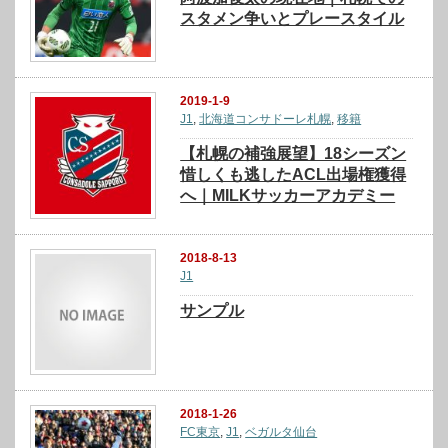
スタメン争いとプレースタイル
2019-1-9
J1
,
北海道コンサドーレ札幌
,
移籍
【札幌の補強展望】18シーズン
惜しくも逃したACL出場権獲得
へ｜MILKサッカーアカデミー
2018-8-13
J1
サンプル
2018-1-26
FC東京
,
J1
,
ベガルタ仙台