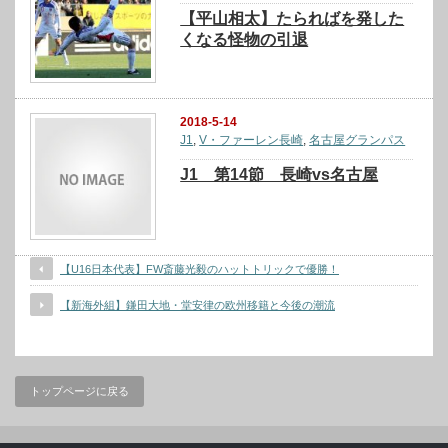
【平山相太】たらればを発した
くなる怪物の引退
2018-5-14
J1
,
V・ファーレン長崎
,
名古屋グランパス
J1 第14節 長崎vs名古屋
【U16日本代表】FW斎藤光毅のハットトリックで優勝！
【新海外組】鎌田大地・堂安律の欧州移籍と今後の潮流
トップページに戻る