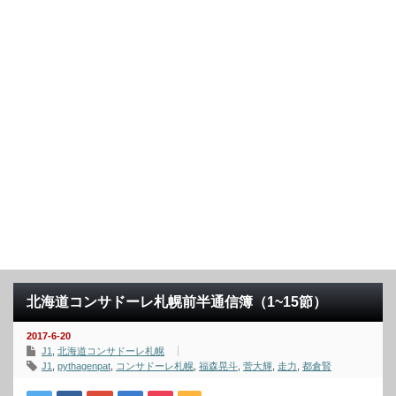
北海道コンサドーレ札幌前半通信簿（1~15節）
2017-6-20
J1
,
北海道コンサドーレ札幌
J1
,
pythagenpat
,
コンサドーレ札幌
,
福森晃斗
,
菅大輝
,
走力
,
都倉賢