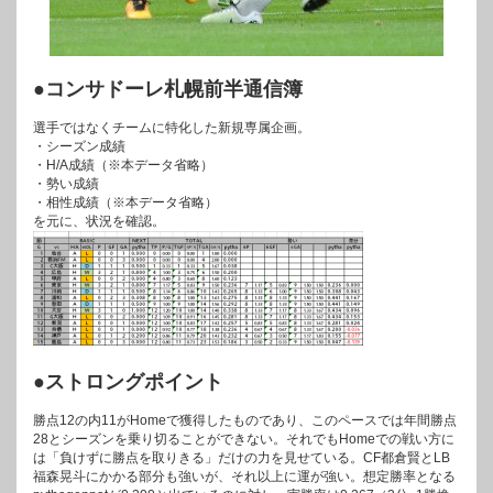
●コンサドーレ札幌前半通信簿
選手ではなくチームに特化した新規専属企画。
・シーズン成績
・H/A成績（※本データ省略）
・勢い成績
・相性成績（※本データ省略）
を元に、状況を確認。
●ストロングポイント
勝点12の内11がHomeで獲得したものであり、このペースでは年間勝点
28とシーズンを乗り切ることができない。それでもHomeでの戦い方に
は「負けずに勝点を取りきる」だけの力を見せている。CF都倉賢とLB
福森晃斗にかかる部分も強いが、それ以上に運が強い。想定勝率となる