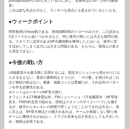
pythagenpatが0.200と出ているのに対し、実勝率は0.267（3分=1勝換
算）
これは妙な失点が少なく、ラッキーな得点にも恵まれているといえる。
●ウィークポイント
問答無用のAway戦である。第9節磐田戦のドローのみだが、この試合も
2点リードから追いつかれるなど、特に後半の戦いには大きな疑問が残
る。スタミナに定評のあるMF兵藤慎剛を獲得したとはいえ、後半に尻
すぼみしてしまう走力には大きな問題がある。もちろん、怪我人の多さ
も否定できない。
●今後の戦い方
LB福森晃斗を最大限に活用するには、既定ポジションから前がかりにな
らざるをえない。直近の鹿島戦もそうだが、「その裏」を突ければこれ
ほど格好の的はない。都倉・福森コンビは脅威だが、それ以外のパター
ンを作る必要性がある。
ポイントはルーキーのMF菅大輝だ。
オフェンスをCF都倉賢以外、FWジュリーニョ・CF金園英学・MF早坂
良太・FW内村圭宏で組める。現状はスタメンのサイドハーフにも徹す
るが、後半からキレキレの状態で劈くようなことができれば大きい。逆
に言えば、MF菅大輝ほどの能力があれば、チームが残留しない限り他
チームに獲得されかねない。クラブの未来を託す存在としても大きいた
め、残留は必死である。