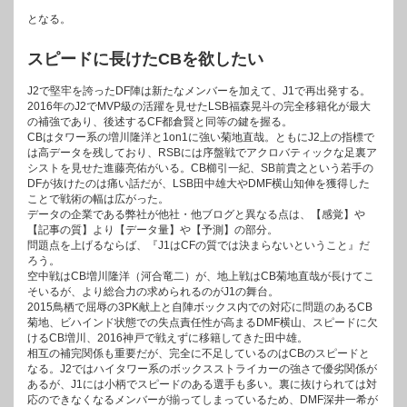
となる。
スピードに長けたCBを欲したい
J2で堅牢を誇ったDF陣は新たなメンバーを加えて、J1で再出発する。
2016年のJ2でMVP級の活躍を見せたLSB福森晃斗の完全移籍化が最大
の補強であり、後述するCF都倉賢と同等の鍵を握る。
CBはタワー系の増川隆洋と1on1に強い菊地直哉。ともにJ2上の指標で
は高データを残しており、RSBには序盤戦でアクロバティックな足裏ア
シストを見せた進藤亮佑がいる。CB櫛引一紀、SB前貴之という若手の
DFが抜けたのは痛い話だが、LSB田中雄大やDMF横山知伸を獲得した
ことで戦術の幅は広がった。
データの企業である弊社が他社・他ブログと異なる点は、【感覚】や
【記事の質】より【データ量】や【予測】の部分。
問題点を上げるならば、『J1はCFの質では決まらないということ』だ
ろう。
空中戦はCB増川隆洋（河合竜二）が、地上戦はCB菊地直哉が長けてこ
そいるが、より総合力の求められるのがJ1の舞台。
2015鳥栖で屈辱の3PK献上と自陣ボックス内での対応に問題のあるCB
菊地、ビハインド状態での失点責任性が高まるDMF横山、スピードに欠
けるCB増川、2016神戸で戦えずに移籍してきた田中雄。
相互の補完関係も重要だが、完全に不足しているのはCBのスピードと
なる。J2ではハイタワー系のボックスストライカーの強さで優劣関係が
あるが、J1には小柄でスピードのある選手も多い。裏に抜けられては対
応のできなくなるメンバーが揃ってしまっているため、DMF深井一希が