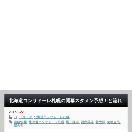
北海道コンサドーレ札幌の開幕スタメン予想！と流れ
2017-1-22
J1
,
Ｊリーグ
,
北海道コンサドーレ札幌
兵藤慎剛
,
北海道コンサドーレ札幌
,
増川隆洋
,
福森晃斗
,
菅大輝
,
菊地直哉
,
都倉賢