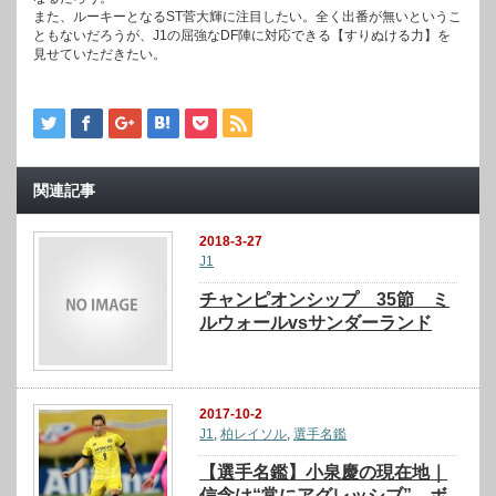
また、ルーキーとなるST菅大輝に注目したい。全く出番が無いというこ
ともないだろうが、J1の屈強なDF陣に対応できる【すりぬける力】を
見せていただきたい。
関連記事
2018-3-27
J1
チャンピオンシップ 35節 ミ
ルウォールvsサンダーランド
2017-10-2
J1
,
柏レイソル
,
選手名鑑
【選手名鑑】小泉慶の現在地｜
信念は“常にアグレッシブ” ボ