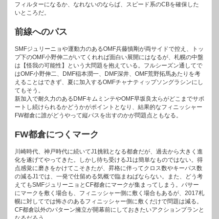
フィルターになるか、なれないのならば、スピード系のCBを確保した
いところだ。
前線へのパス
SMFジュリーニョや運動力のあるOMF兵藤慎剛が両サイドで控え、トッ
プ下のOMF小野伸二がいてくれれば面白い展開にはなるが、札幌の中盤
は【怪我の可能性】という大問題を抱えている。フルシーズン通してで
はOMF小野伸二、DMF稲本潤一、DMF深井、OMF荒野拓馬あたりを考
えることはできず、夏に加入するOMFチャナティップソングラシンにし
てもそう。
新加入で耐久力のあるDMFキムミンテやOMF早坂良太らがどこまでサポ
ートし続けられるかどうかがポイントとなり、結果的なフィニッシャー
FW都倉に誰がどうやって縦パスを出すのかが問題点ともなる。
FW都倉につくマーク
川崎時代、神戸時代に続いてJ1挑戦となる都倉だが、過去から大きく進
化を遂げてやってきた。しかし待ち受けるJ1は簡単なものではない。得
点感覚に磨きをかけてこそきたが、昇格に伴ってクロス数やキーパス数
の減るJ1では、一発で仕留める気概で臨まねばならない。また、どう考
えてもSMFジュリーニョとCF都倉にマークが集まってしまう。パサー
にマークを敷く場合も、フィニッシャー側に敷く場合もあるが、2017札
幌に対してでは怖さのあるフィニッシャー側に敷くだけで問題は減る。
CF都倉以外のパターン擁立が開幕前にしておきたいアクションプランと
なるだろう。