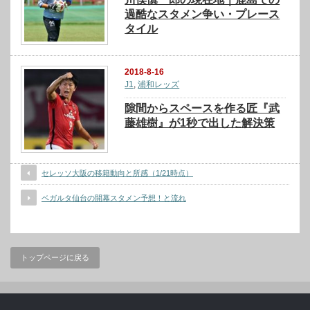
過酷なスタメン争い・プレース
タイル
2018-8-16
J1
,
浦和レッズ
隙間からスペースを作る匠『武
藤雄樹』が1秒で出した解決策
セレッソ大阪の移籍動向と所感（1/21時点）
ベガルタ仙台の開幕スタメン予想！と流れ
トップページに戻る