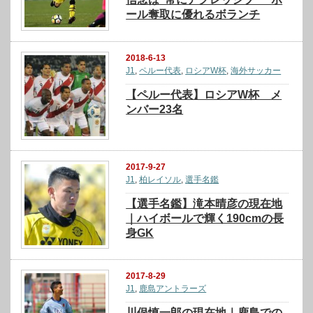
ール奪取に優れるボランチ
2018-6-13
J1
,
ペルー代表
,
ロシアW杯
,
海外サッカー
【ペルー代表】ロシアW杯 メ
ンバー23名
2017-9-27
J1
,
柏レイソル
,
選手名鑑
【選手名鑑】滝本晴彦の現在地
｜ハイボールで輝く190cmの長
身GK
2017-8-29
J1
,
鹿島アントラーズ
川俣慎一郎の現在地｜鹿島での