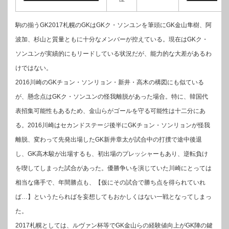
駒の揃うGK2017札幌のGKはGKク・ソンユンを筆頭にGK金山隼樹、阿
波加、杉山と質量ともに十分なメンバーが控えている。現在はGKク・
ソンユンが実績的にもリードしている状況だが、能力的な大差があるわ
けではない。
2016川崎のGKチョン・ソンリョン・新井・高木の構図にも似ている
が、懸念点はGKク・ソンユンの怪我離脱があった場合。特に、韓国代
表招集可能性もあるため、金山らがゴールを守る可能性は十二分にあ
る。2016川崎はセカンドステージ後半にGKチョン・ソンリョンが怪我
離脱、変わって先発出場したGK新井章太が試合中の打撲で途中後退
し、GK高木駿が出場するも、初出場のプレッシャーもあり、逆転負け
を喫してしまった試合があった。優勝争いを演じていた川崎にとっては
相当な痛手で、年間勝点も、【仮にその試合で勝ち点を得られていれ
ば…】というたらればを妄想してもおかしくはない一戦となってしまっ
た。
2017札幌としては、ルヴァン杯等でGK金山らの経験値向上がGK陣の鍵