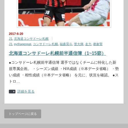
2017-6-20
J1
,
北海道コンサドーレ札幌
J1
,
pythagenpat
,
コンサドーレ札幌
,
福森晃斗
,
菅大輝
,
走力
,
都倉賢
北海道コンサドーレ札幌前半通信簿（1~15節）
●コンサドーレ札幌前半通信簿 選手ではなくチームに特化した新
規専属企画。 ・シーズン成績 ・H/A成績（※本データ省略） ・勢
い成績 ・相性成績（※本データ省略） を元に、状況を確認。 ●ス
トロ…
詳細を見る
トップページに戻る