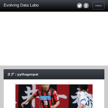
menu
タグ：pythagenpat