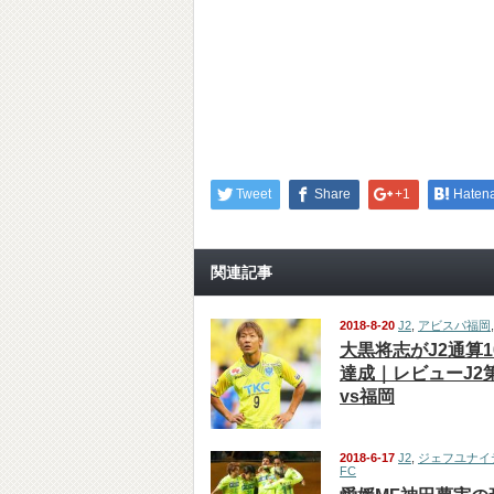
Tweet
Share
+1
Haten
関連記事
2018-8-20
J2
,
アビスパ福岡
大黒将志がJ2通算1
達成｜レビューJ2
vs福岡
2018-6-17
J2
,
ジェフユナイ
FC