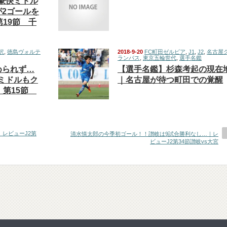
豪快ミドル
2ゴールを
第19節 千
沢
,
徳島ヴォルテ
2018-9-20
FC町田ゼルビア
,
J1
,
J2
,
名古屋
ランパス
,
東京五輪世代
,
選手名鑑
められず…
【選手名鑑】杉森考起の現在
ミドルもク
｜名古屋が待つ町田での覚醒
 第15節
レビューJ2第
清水慎太郎の今季初ゴール！！讃岐は9試合勝利なし…｜レ
ビューJ2第34節讃岐vs大宮