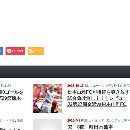
a
Pocket
RSS
,
栃木SC
2018-10-15
J2
,
ツエーゲン金沢
,
松本山雅F
00ゴールを
松本山雅FCが後続を突き放す
第29節栃木
試合負け無し！！｜レビュー
J2第37節金沢vs松本山雅FC
テッド千葉
,
愛媛
2018-4-9
FC町田ゼルビア
,
J2
,
ロアッソ熊
J2 8節 町田vs熊本