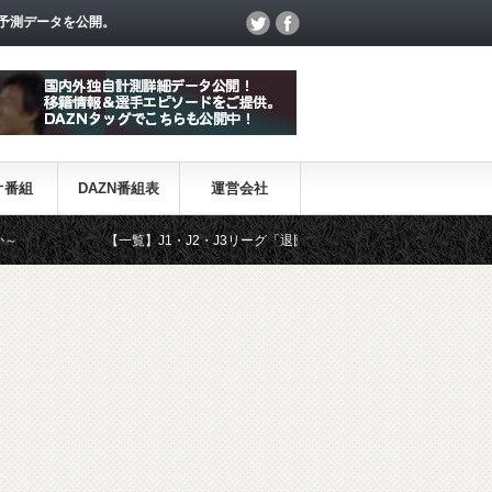
予測データを公開。
オ番組
DAZN番組表
運営会社
【一覧】J1・J2・J3リーグ「退団・戦力外選手＆新加入選手」