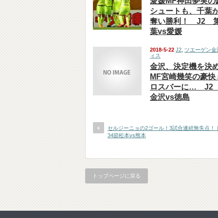
愛媛MF神田夢実の
シュートも、千葉が
奪い勝利！ J2 
葉vs愛媛
2018-5-22
J2
,
ツエーゲン金
ィス
金沢、決定機を決
MF宮崎幾笑の豪快
ロスバーに… J2
金沢vs徳島
セルジーニョの2ゴール！3試合連続無失点！｜
34節松本vs熊本
トップページに戻る