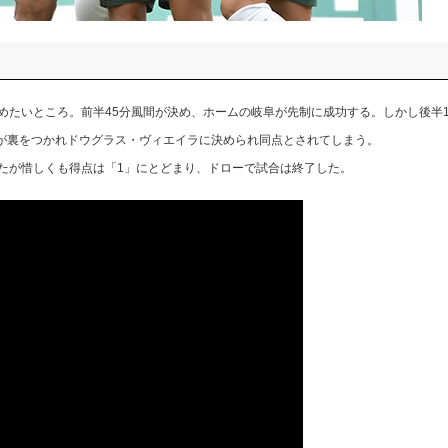
めたいところ。前半45分風間が決め、ホームの岐阜が先制に成功する。しかし後半1
が裏をつかれドウグラス・ヴィエイラに決められ同点とされてしまう。
たが惜しくも得点は「1」にとどまり、ドローで試合は終了した。