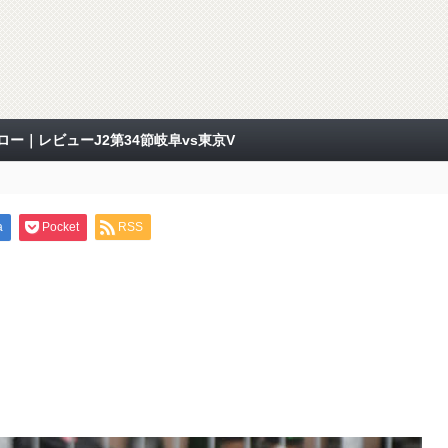
ー｜レビューJ2第34節岐阜vs東京V
a
Pocket
RSS