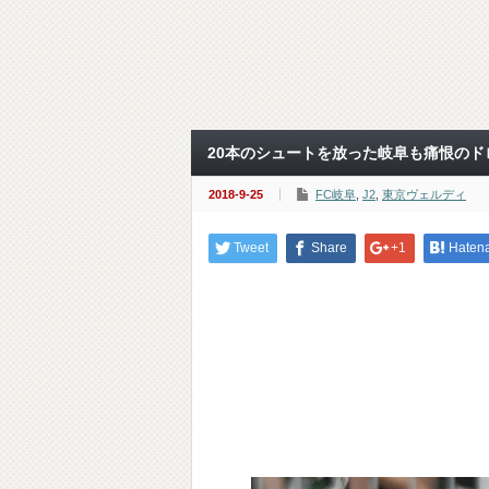
20本のシュートを放った岐阜も痛恨のドロ
2018-9-25
FC岐阜
,
J2
,
東京ヴェルディ
Tweet
Share
+1
Haten