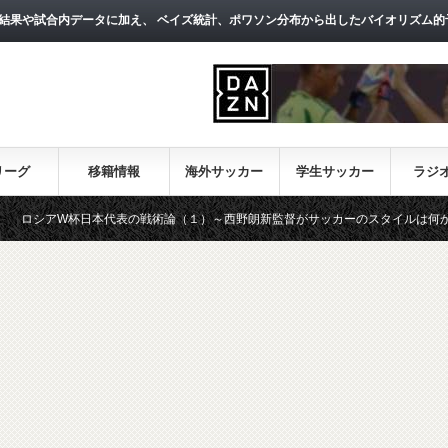
結果や試合内データに加え、 ベイズ統計、ポワソン分布から出したバイオリズム的
リーグ
移籍情報
海外サッカー
学生サッカー
ラジ
W杯日本代表の戦術論（１）～西野朗新監督がサッカーのスタイルは何か～