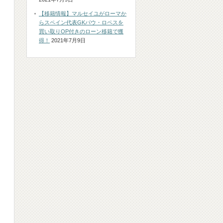
【移籍情報】マルセイユがローマか
らスペイン代表GKパウ・ロペスを
買い取りOP付きのローン移籍で獲
得！
2021年7月9日