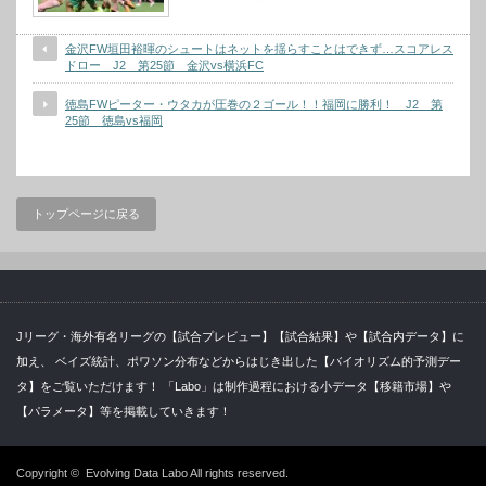
金沢FW垣田裕暉のシュートはネットを揺らすことはできず…スコアレス
ドロー J2 第25節 金沢vs横浜FC
徳島FWピーター・ウタカが圧巻の２ゴール！！福岡に勝利！ J2 第
25節 徳島vs福岡
トップページに戻る
Jリーグ・海外有名リーグの【試合プレビュー】【試合結果】や【試合内データ】に
加え、 ベイズ統計、ポワソン分布などからはじき出した【バイオリズム的予測デー
タ】をご覧いただけます！ 「Labo」は制作過程における小データ【移籍市場】や
【パラメータ】等を掲載していきます！
Copyright ©
Evolving Data Labo
All rights reserved.