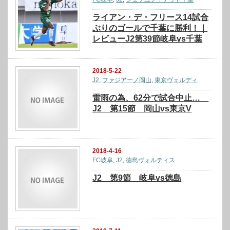
ライアン・デ・フリース14試合
ぶりのゴールで千葉に勝利！｜
レビューJ2第39節岐阜vs千葉
2018-5-22
J2
,
ファジアーノ岡山
,
東京ヴェルディ
雷雨の為、62分で試合中止…
J2 第15節 岡山vs東京V
2018-4-16
FC岐阜
,
J2
,
徳島ヴォルティス
J2 第9節 岐阜vs徳島