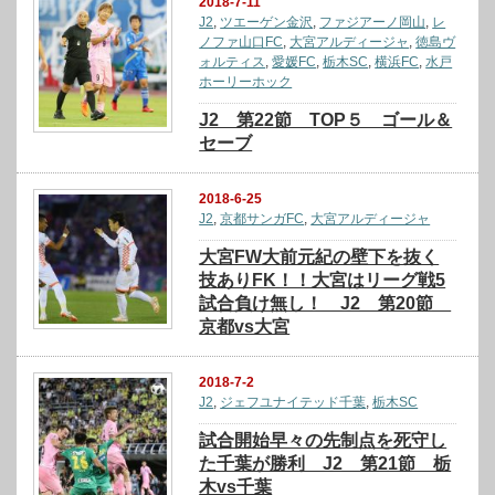
2018-7-11
J2
,
ツエーゲン金沢
,
ファジアーノ岡山
,
レ
ノファ山口FC
,
大宮アルディージャ
,
徳島ヴ
ォルティス
,
愛媛FC
,
栃木SC
,
横浜FC
,
水戸
ホーリーホック
J2 第22節 TOP５ ゴール＆
セーブ
2018-6-25
J2
,
京都サンガFC
,
大宮アルディージャ
大宮FW大前元紀の壁下を抜く
技ありFK！！大宮はリーグ戦5
試合負け無し！ J2 第20節
京都vs大宮
2018-7-2
J2
,
ジェフユナイテッド千葉
,
栃木SC
試合開始早々の先制点を死守し
た千葉が勝利 J2 第21節 栃
木vs千葉