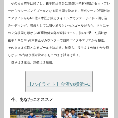
そのまま前半は終了し、後半開始５分に讃岐DF岡村和哉がセットプレ
ーから今シーズン初ゴールとなる同点弾を決める。得点シーンDF岡村は
ニアサイドからMF佐々木匠が蹴るタイミングでファーサイドへ回り込
みヘディング。讃岐としては狙い通りといったゴールだろう。さらにそ
の２分後同じ形からMF重松健太郎が逆転ゴール。勢いに乗った讃岐は
後半１９分MF高木和正がカウンターで自陣バイタルエリアから独走。
そのまま３点目となるゴールを決める。岐阜も、後半２１分鮮やかな崩
しからFW古橋亨梧が決めるもこのまま試合は終了。
岐阜は２連敗。讃岐は２連勝。
【ハイライト】金沢vs横浜FC
今、あなたにオススメ