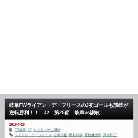
岐阜FWライアン・デ・フリースのJ初ゴールも讃岐が
逆転勝利！！ J2 第25節 岐阜vs讃岐
2018-7-26
FC岐阜
,
J2
,
カマタマーレ讃岐
ライアン・デ・フリース
,
古橋亨梧
,
岡村和哉
,
重松健太郎
,
高木和正