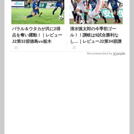
バラル＆ウタカが共に2得
清水慎太郎の今季初ゴー
点を奪い躍動！｜レビュー
ル！！讃岐は9試合勝利な
J2第32節徳島vs栃木
し…｜レビューJ2第34節讃
岐vs大宮
J2
J2
Recommended by