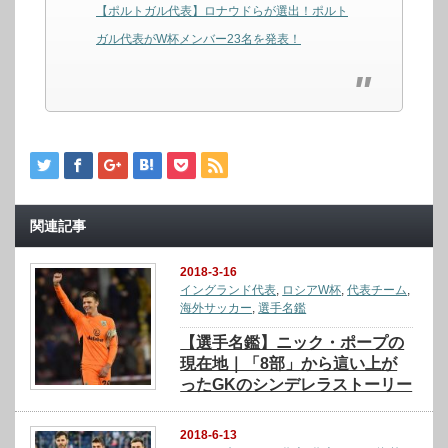
【ポルトガル代表】ロナウドらが選出！ポルト
ガル代表がW杯メンバー23名を発表！
関連記事
2018-3-16
イングランド代表
,
ロシアW杯
,
代表チーム
,
海外サッカー
,
選手名鑑
【選手名鑑】ニック・ポープの
現在地｜「8部」から這い上が
ったGKのシンデレラストーリー
2018-6-13