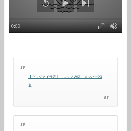
【ウルグアイ代表】 ロシアW杯 メンバー23
名