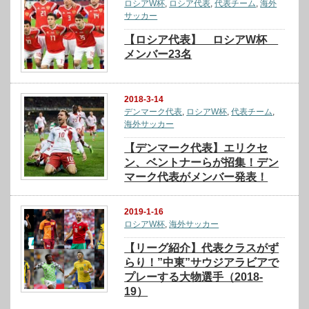
ロシアW杯
,
ロシア代表
,
代表チーム
,
海外
サッカー
【ロシア代表】 ロシアW杯
メンバー23名
2018-3-14
デンマーク代表
,
ロシアW杯
,
代表チーム
,
海外サッカー
【デンマーク代表】エリクセ
ン、ベントナーらが招集！デン
マーク代表がメンバー発表！
2019-1-16
ロシアW杯
,
海外サッカー
【リーグ紹介】代表クラスがず
らり！”中東”サウジアラビアで
プレーする大物選手（2018-
19）