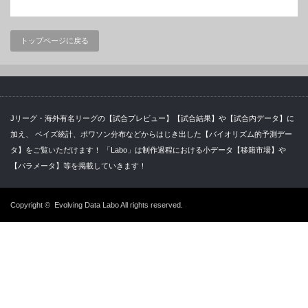
トップページに戻る
Jリーグ・海外有名リーグの【試合プレビュー】【試合結果】や【試合内データ】に
加え、 ベイズ統計、ポワソン分布などからはじき出した【バイオリズム的予測デー
タ】をご覧いただけます！ 「Labo」は制作過程における小データ【移籍市場】や
【パラメータ】等を掲載していきます！
Copyright ©
Evolving Data Labo
All rights reserved.