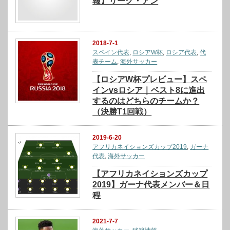
報】リーグ・アン
2018-7-1
スペイン代表
,
ロシアW杯
,
ロシア代表
,
代
表チーム
,
海外サッカー
【ロシアW杯プレビュー】スペ
インvsロシア｜ベスト8に進出
するのはどちらのチームか？
（決勝T1回戦）
2019-6-20
アフリカネイションズカップ2019
,
ガーナ
代表
,
海外サッカー
【アフリカネイションズカップ
2019】ガーナ代表メンバー＆日
程
2021-7-7