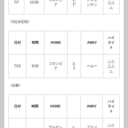
1-
7/7
10:00
ライ
1*
ア
ンチン
ト
《3位決定戦》
ハイ
日付
時間
HOME
AWAY
ライ
ト
ハイ
コロンビ
3-
7/10
9:00
ペルー
ライ
2
ア
ト
《決勝》
ハイ
日付
時間
HOME
AWAY
ライ
ト
ハイ
アルゼン
ブラジ
1-