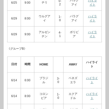
パラグ
ハイラ
0-
チリ
6/25
9:00
2
アイ
イト
ウルグア
パラグ
ハイラ
1-
6/29
8:00
0
イ
アイ
イト
アルゼン
ボリビ
ハイラ
4-
6/29
9:00
1
チン
ア
イト
《グループB》
ハイライ
日付
時間
HOME
AWAY
ト
ブラジ
ベネズ
ハイライ
3-
6/14
6:00
0
ル
エラ
ト
コロン
エクア
ハイライ
1-
6/14
8:00
0
ビア
ドル
ト