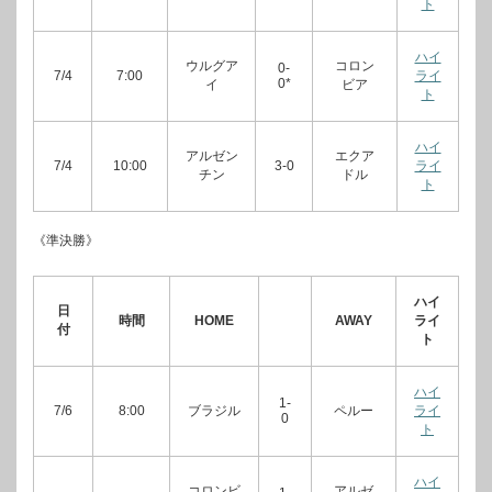
ト
ハイ
ウルグア
コロン
0-
7/4
7:00
ライ
0*
イ
ビア
ト
ハイ
アルゼン
エクア
7/4
10:00
3-0
ライ
チン
ドル
ト
《準決勝》
ハイ
日
時間
HOME
AWAY
ライ
付
ト
ハイ
1-
7/6
8:00
ブラジル
ペルー
ライ
0
ト
ハイ
コロンビ
アルゼ