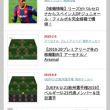
海外サッカー
,
移籍情報
【移籍情報】リーズがバルセロ
ナからスペイン人DFジュニオー
ル・フィルポを完全移籍で獲
得！
2020-2-5
アーセナル
,
プレミアリーグ
,
海外サッカー
【2019-20プレミアリーグ冬の
移籍動向】アーセナル／
Arsenal
2019-6-8
UEFA U-21欧州選手権
,
海外サッカー
【UEFA U-21欧州選手権2019】
ベルギーU-21代表メンバー＆注
目選手