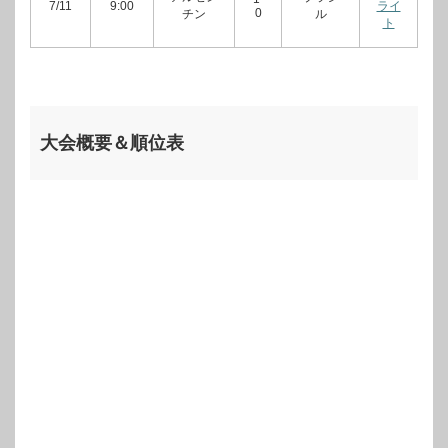
7/11
9:00
ライ
0
チン
ル
ト
大会概要＆順位表