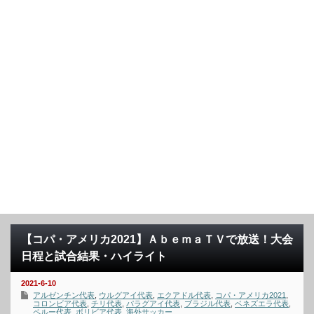
【コパ・アメリカ2021】ＡｂｅｍａＴＶで放送！大会
日程と試合結果・ハイライト
2021-6-10
アルゼンチン代表
,
ウルグアイ代表
,
エクアドル代表
,
コパ・アメリカ2021
,
コロンビア代表
,
チリ代表
,
パラグアイ代表
,
ブラジル代表
,
ベネズエラ代表
,
ペルー代表
,
ボリビア代表
,
海外サッカー