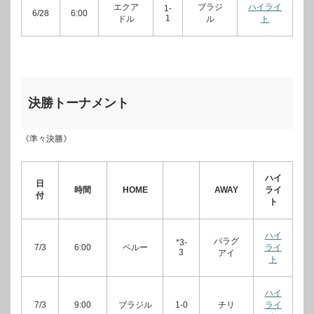
エクア
ブラジ
ハイライ
1-
6/28
6:00
1
ドル
ル
ト
決勝トーナメント
《準々決勝》
ハイ
日
時間
HOME
AWAY
ライ
付
ト
ハイ
パラグ
*3-
7/3
6:00
ペルー
ライ
3
アイ
ト
ハイ
7/3
9:00
ブラジル
1-0
チリ
ライ