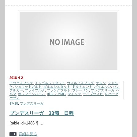
2018-4-2
アウクスブルク
,
インゴルシュタット
,
ヴォルフスブルク
,
ケルン
,
シャル
ケ
,
シュツットガルト
,
ダルムシュタット
,
ドルトムント
,
バイエルン
,
ハン
ブルガー
,
フライブルク
,
フランクフルト
,
ブレーメン
,
ブンデスリーガ
,
ヘ
ルタ
,
ホッフェンハイム
,
ボルシアMG
,
マインツ
,
ライプツィヒ
,
レバーク
ーゼン
17-18
,
ブンデスリーガ
ブンデスリーガ 33節 日程
[table id=1486 /] …
詳細を見る