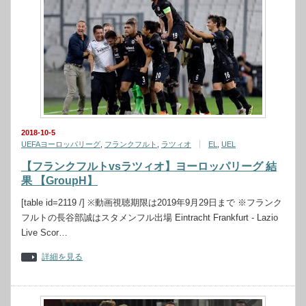
2018-10-5
UEFAヨーロッパリーグ
,
フランクフルト
,
ラツィオ
EL
,
UEL
【フランクフルトvsラツィオ】ヨーロッパリーグ 結
果 【GroupH】
[table id=2119 /] ※動画視聴期限は2019年9月29日まで ※フランク
フルトの長谷部誠はスタメンフル出場 Eintracht Frankfurt - Lazio
Live Scor…
詳細を見る