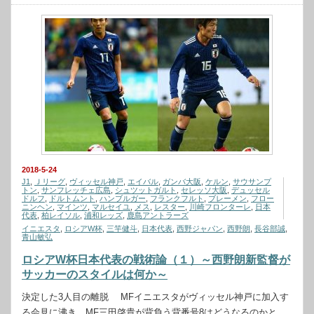
2018-5-24
J1
,
Ｊリーグ
,
ヴィッセル神戸
,
エイバル
,
ガンバ大阪
,
ケルン
,
サウサンプ
トン
,
サンフレッチェ広島
,
シュツットガルト
,
セレッソ大阪
,
デュッセル
ドルフ
,
ドルトムント
,
ハンブルガー
,
フランクフルト
,
ブレーメン
,
フロー
ニンヘン
,
マインツ
,
マルセイユ
,
メス
,
レスター
,
川崎フロンターレ
,
日本
代表
,
柏レイソル
,
浦和レッズ
,
鹿島アントラーズ
イニエスタ
,
ロシアW杯
,
三竿健斗
,
日本代表
,
西野ジャパン
,
西野朗
,
長谷部誠
,
青山敏弘
ロシアW杯日本代表の戦術論（１）～西野朗新監督が
サッカーのスタイルは何か～
決定した3人目の離脱 MFイニエスタがヴィッセル神戸に加入す
る会見に沸き、MF三田啓貴が背負う背番号8はどうなるのかと