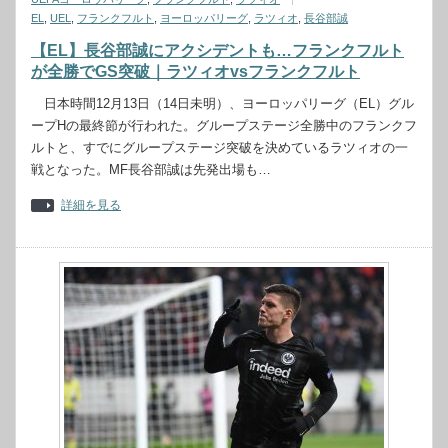
EL
,
UEL
,
フランクフルト
,
ヨーロッパリーグ
,
ラツィオ
,
長谷部誠
【EL】長谷部誠にアクシデントも…フランクフルト
が全勝でGS突破｜ラツィオvsフランクフルト
日本時間12月13日（14日未明）、ヨーロッパリーグ（EL）グル
ープHの最終節が行われた。グループステージ全勝中のフランクフ
ルトと、すでにグループステージ突破を決めているラツィオの一
戦となった。MF長谷部誠は先発出場も…
詳細を見る