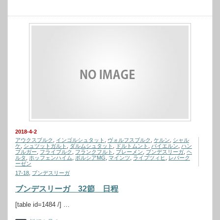
2018-4-2
アウクスブルク
,
インゴルシュタット
,
ヴォルフスブルク
,
ケルン
,
シャル
ケ
,
シュツットガルト
,
ダルムシュタット
,
ドルトムント
,
バイエルン
,
ハン
ブルガー
,
フライブルク
,
フランクフルト
,
ブレーメン
,
ブンデスリーガ
,
ヘ
ルタ
,
ホッフェンハイム
,
ボルシアMG
,
マインツ
,
ライプツィヒ
,
レバーク
ーゼン
17-18
,
ブンデスリーガ
ブンデスリーガ 32節 日程
[table id=1484 /] …