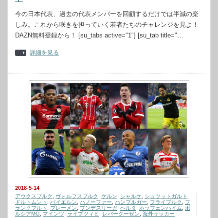
今の日本代表、過去の代表メンバーを回顧するだけでは半減の楽
しみ。これから咲きを担っていく若者たちのチャレンジを見よ！
DAZN無料登録から！ [su_tabs active="1"] [su_tab title="…
詳細を見る
2018-5-14
アウクスブルク
,
ヴォルフスブルク
,
ケルン
,
シャルケ
,
シュツットガルト
,
ドルトムント
,
バイエルン
,
ハノーファー
,
ハンブルガー
,
フライブルク
,
フ
ランクフルト
,
ブレーメン
,
ブンデスリーガ
,
ヘルタ
,
ホッフェンハイム
,
ボ
ルシアMG
,
マインツ
,
ライプツィヒ
,
レバークーゼン
,
海外サッカー