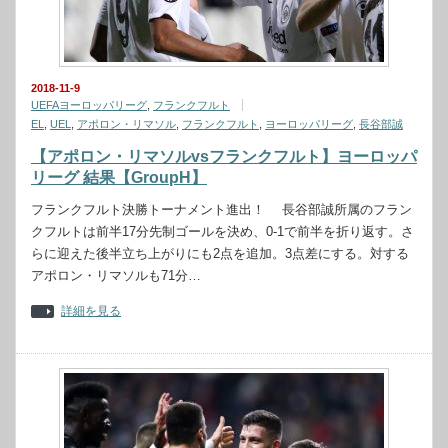
2018-11-9
UEFAヨーロッパリーグ
,
フランクフルト
EL
,
UEL
,
アポロン・リマソル
,
フランクフルト
,
ヨーロッパリーグ
,
長谷部誠
【アポロン・リマソルvsフランクフルト】ヨーロッパ
リーグ 結果【GroupH】
フランクフルト決勝トーナメント進出！ 長谷部誠所属のフラン
クフルトは前半17分先制ゴールを決め、0-1で前半を折り返す。さ
らに迎えた後半立ち上がりにも2点を追加。3点差にする。対する
アポロン・リマソルも71分…
詳細を見る