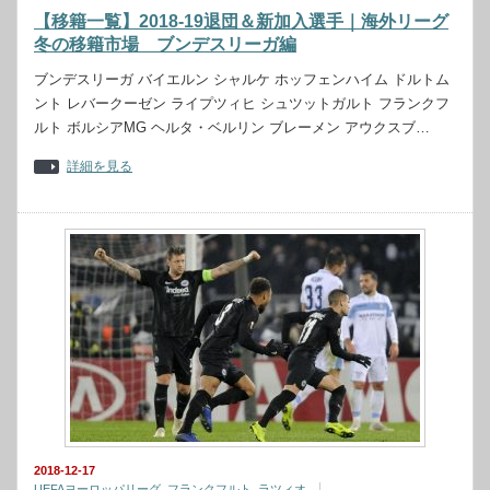
【移籍一覧】2018-19退団＆新加入選手｜海外リーグ
冬の移籍市場 ブンデスリーガ編
ブンデスリーガ バイエルン シャルケ ホッフェンハイム ドルトム
ント レバークーゼン ライプツィヒ シュツットガルト フランクフ
ルト ボルシアMG ヘルタ・ベルリン ブレーメン アウクスブ…
詳細を見る
2018-12-17
UEFAヨーロッパリーグ
,
フランクフルト
,
ラツィオ