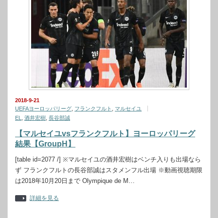
2018-9-21
UEFAヨーロッパリーグ
,
フランクフルト
,
マルセイユ
EL
,
酒井宏樹
,
長谷部誠
【マルセイユvsフランクフルト】ヨーロッパリーグ
結果【GroupH】
[table id=2077 /] ※マルセイユの酒井宏樹はベンチ入りも出場なら
ず フランクフルトの長谷部誠はスタメンフル出場 ※動画視聴期限
は2018年10月20日まで Olympique de M…
詳細を見る