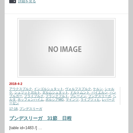
詳細を見る
2018-4-2
アウクスブルク
,
インゴルシュタット
,
ヴォルフスブルク
,
ケルン
,
シャル
ケ
,
シュツットガルト
,
ダルムシュタット
,
ドルトムント
,
バイエルン
,
ハン
ブルガー
,
フライブルク
,
フランクフルト
,
ブレーメン
,
ブンデスリーガ
,
ヘ
ルタ
,
ホッフェンハイム
,
ボルシアMG
,
マインツ
,
ライプツィヒ
,
レバーク
ーゼン
17-18
,
ブンデスリーガ
ブンデスリーガ 31節 日程
[table id=1483 /] …