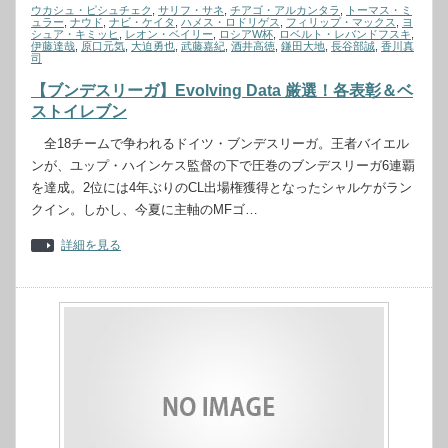
ウカシュ・ピシュチェク
,
サリフ・サネ
,
チアゴ・アルカンタラ
,
トーマス・ミ
ュラー
,
ナウド
,
ナビ・ケイタ
,
ハメス・ロドリゲス
,
フィリップ・マックス
,
ヨ
シュア・キミッヒ
,
レオン・ベイリー
,
ロシアW杯
,
ロベルト・レバンドフスキ
,
伊藤達哉
,
原口元気
,
大迫勇也
,
武藤嘉紀
,
酒井高徳
,
鎌田大地
,
長谷部誠
,
香川真
司
【ブンデスリーガ】Evolving Data 厳選！各表彰＆ベ
ストイレブン
全18チームで争われるドイツ・ブンデスリーガ。王者バイエル
ンが、ユップ・ハインケス監督の下で圧巻のブンデスリーガ6連覇
を達成。2位には4年ぶりのCL出場権獲得となったシャルケがラン
クイン。しかし、今夏に主軸のMFゴ…
詳細を見る