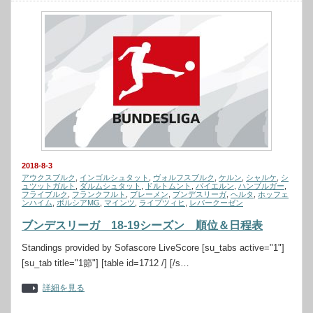
2018-8-3
アウクスブルク
,
インゴルシュタット
,
ヴォルフスブルク
,
ケルン
,
シャルケ
,
シ
ュツットガルト
,
ダルムシュタット
,
ドルトムント
,
バイエルン
,
ハンブルガー
,
フライブルク
,
フランクフルト
,
ブレーメン
,
ブンデスリーガ
,
ヘルタ
,
ホッフェ
ンハイム
,
ボルシアMG
,
マインツ
,
ライプツィヒ
,
レバークーゼン
ブンデスリーガ 18-19シーズン 順位＆日程表
Standings provided by Sofascore LiveScore [su_tabs active="1"]
[su_tab title="1節"] [table id=1712 /] [/s…
詳細を見る