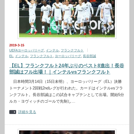
2019-3-15
UEFAヨーロッパリーグ
,
インテル
,
フランクフルト
EL
,
インテル
,
フランクフルト
,
ヨーロッパリーグ
,
長谷部誠
【EL】フランクフルト24年ぶりのベスト8進出！長谷
部誠はフル出場！｜インテルvsフランクフルト
日本時間3月14日（15日未明）、ヨーロッパリーグ（EL）決勝
トーナメント2回戦2ndレグが行われた。カードはインテルvsフラ
ンクフルト。長谷部誠はこの試合キャプテンとして出場。開始5分
ルカ・ヨヴィッチのゴールで先制し…
詳細を見る