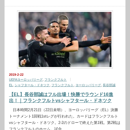
2019-2-22
UEFAヨーロッパリーグ
,
フランクフルト
EL
,
シャフタール・ドネツク
,
フランクフルト
,
ヨーロッパリーグ
,
長谷部誠
【EL】長谷部誠はフル出場！快勝でラウンド16進
出！｜フランクフルトvsシャフタール・ドネツク
日本時間2月21日（22日未明）、ヨーロッパリーグ（EL）決勝
トーナメント1回戦1stレグが行われた。カードはフランクフルト
vsシャフタール・ドネツク。2-2のドローで終えた第1戦。第2戦は
フランクフルトのホーム。試合…