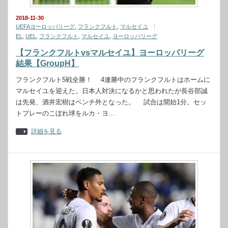
2018-11-30
UEFAヨーロッパリーグ
,
フランクフルト
,
マルセイユ
EL
,
UEL
,
フランクフルト
,
マルセイユ
,
ヨーロッパリーグ
【フランクフルトvsマルセイユ】ヨーロッパリーグ
結果【GroupH】
フランクフルト5戦全勝！ 4連勝中のフランクフルトはホームに
マルセイユを迎えた。日本人対決になるかと思われたが長谷部誠
は先発、酒井宏樹はベンチ外となった。 試合は開始1分。セッ
トプレーのこぼれ球をルカ・ヨ…
詳細を見る