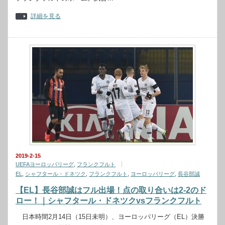
詳細を見る
2019-2-15
UEFAヨーロッパリーグ
,
フランクフルト
EL
,
シャフタール・ドネツク
,
フランクフルト
,
ヨーロッパリーグ
,
長谷部誠
【EL】長谷部誠はフル出場！点の取り合いは2-2のド
ロー！｜シャフタール・ドネツクvsフランクフルト
日本時間2月14日（15日未明）、ヨーロッパリーグ（EL）決勝