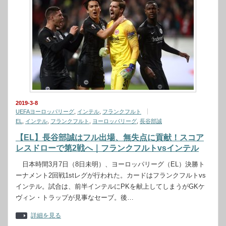
2019-3-8
UEFAヨーロッパリーグ
,
インテル
,
フランクフルト
EL
,
インテル
,
フランクフルト
,
ヨーロッパリーグ
,
長谷部誠
【EL】長谷部誠はフル出場、無失点に貢献！スコア
レスドローで第2戦へ｜フランクフルトvsインテル
日本時間3月7日（8日未明）、ヨーロッパリーグ（EL）決勝ト
ーナメント2回戦1stレグが行われた。カードはフランクフルトvs
インテル。試合は、前半インテルにPKを献上してしまうがGKケ
ヴィン・トラップが見事なセーブ。後…
詳細を見る