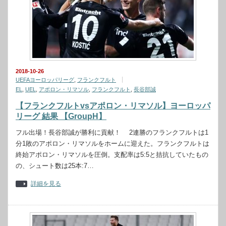
2018-10-26
UEFAヨーロッパリーグ
,
フランクフルト
EL
,
UEL
,
アポロン・リマソル
,
フランクフルト
,
長谷部誠
【フランクフルトvsアポロン・リマソル】ヨーロッパ
リーグ 結果 【GroupH】
フル出場！長谷部誠が勝利に貢献！ 2連勝のフランクフルトは1
分1敗のアポロン・リマソルをホームに迎えた。フランクフルトは
終始アポロン・リマソルを圧倒。支配率は5:5と拮抗していたもの
の、シュート数は25本:7…
詳細を見る