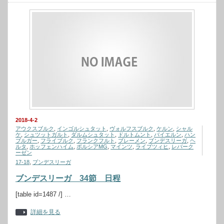
2018-4-2
アウクスブルク
,
インゴルシュタット
,
ヴォルフスブルク
,
ケルン
,
シャル
ケ
,
シュツットガルト
,
ダルムシュタット
,
ドルトムント
,
バイエルン
,
ハン
ブルガー
,
フライブルク
,
フランクフルト
,
ブレーメン
,
ブンデスリーガ
,
ヘ
ルタ
,
ホッフェンハイム
,
ボルシアMG
,
マインツ
,
ライプツィヒ
,
レバーク
ーゼン
17-18
,
ブンデスリーガ
ブンデスリーガ 34節 日程
[table id=1487 /] …
詳細を見る