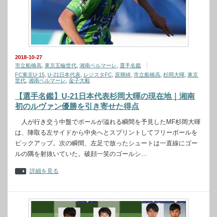
2018-10-27
市立船橋高
,
東京五輪世代
,
湘南ベルマーレ
,
選手名鑑
FC東京U-15
,
U-21日本代表
,
レジスタFC
,
原輝綺
,
市立船橋高
,
杉岡大暉
,
東京
世代
,
湘南ベルマーレ
,
金子大毅
【選手名鑑】U-21日本代表杉岡大暉の現在地｜湘南
初のルヴァン優勝を引き寄せた得点
人が行き交う中盤でボールが溢れる瞬間を予見したMF杉岡大暉
は、陣取る左サイドから中央へとスプリントしてフリーボールを
ピックアップ。次の瞬間、左足で放ったシュートは一直線にゴー
ルの隅を射抜いていた。破顔一笑のゴールシ…
詳細を見る