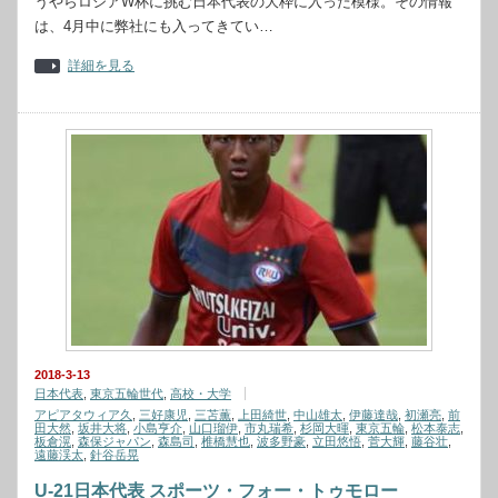
うやらロシアW杯に挑む日本代表の大枠に入った模様。その情報
は、4月中に弊社にも入ってきてい…
詳細を見る
2018-3-13
日本代表
,
東京五輪世代
,
高校・大学
アピアタウィア久
,
三好康児
,
三苫薫
,
上田綺世
,
中山雄太
,
伊藤達哉
,
初瀬亮
,
前
田大然
,
坂井大将
,
小島亨介
,
山口瑠伊
,
市丸瑞希
,
杉岡大暉
,
東京五輪
,
松本泰志
,
板倉滉
,
森保ジャパン
,
森島司
,
椎橋慧也
,
波多野豪
,
立田悠悟
,
菅大輝
,
藤谷壮
,
遠藤渓太
,
針谷岳晃
U-21日本代表 スポーツ・フォー・トゥモロー