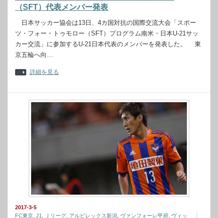
（SFT）代表メンバー発表
日本サッカー協会は13日、4カ国対抗の国際交流大会「スポー
ツ・フォー・トゥモロー（SFT）プログラム南米・日本U-21サッ
カー交流」に参加するU-21日本代表のメンバーを発表した。 東
京五輪へ向…
詳細を見る
2017-3-5
FC東京
,
J1
,
Ｊリーグ
,
アルビレックス新潟
,
ヴァンフォーレ甲府
,
ヴィッ