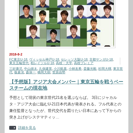
2018-8-2
FC東京U-18
,
ヴィッセル神戸U-18
,
セレッソ大阪U-18
,
京都サンガU-18
,
東京五輪世代
,
柏レイソルU-18
,
高校・大学
,
高校プレミア
三好康児
,
中山雄太
,
久保建英
,
小川航基
,
小林友希
,
斎藤光毅
,
杉岡大暉
,
東京世
代
,
板倉滉
,
森保一
,
橋岡大樹
,
菅原由勢
【予想版】アジア大会メンバー｜東京五輪を戦うベー
スチームの現在地
予想として現状の東京世代21名を選ぶならば。 3日にジャカル
タ・アジア大会に臨むU-21日本代表が発表される。フル代表との
兼任監督となったが、世代交代を図りたい日本にあって下からの
突き上げがシステマティッ…
詳細を見る