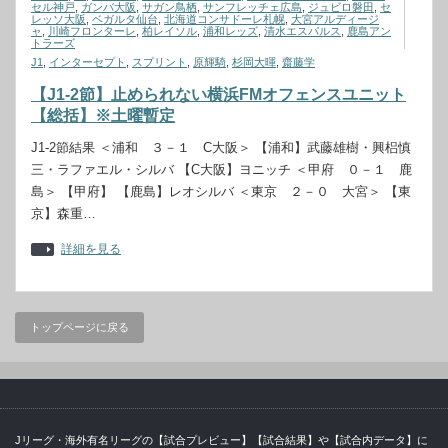
セル神戸
,
ガンバ大阪
,
サガン鳥栖
,
サンフレッチェ広島
,
ジュビロ磐田
,
セ
レッソ大阪
,
ベガルタ仙台
,
北海道コンサドーレ札幌
,
大宮アルディージ
ャ
,
川崎フロンターレ
,
柏レイソル
,
浦和レッズ
,
清水エスパルス
,
鹿島アン
トラーズ
J1
,
インターセプト
,
スプリント
,
原輝騎
,
杉岡大暉
,
齋藤学
【J1-2節】止められない横浜FMオフェンスユニット
【総括】※土曜暫定
J1-2節結果 ＜浦和 ３－１ C大阪＞ 【浦和】武藤雄樹・興梠慎
三・ラファエル・シルバ 【C大阪】ヨニッチ ＜甲府 ０－１ 鹿
島＞ 【甲府】 【鹿島】レオシルバ ＜東京 ２－０ 大宮＞ 【東
京】森重…
詳細を見る
トップページに戻る
Jリーグ・海外有名リーグの【試合プレビュー】【試合結果】や【試合内データ】に