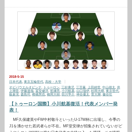
2018-5-15
日本代表
,
東京五輪世代
,
高校・大学
オビパウエルオビンナ
,
トゥーロン
,
三好康児
,
三苫薫
,
上田綺世
,
中山雄太
,
井
上潮音
,
伊藤達哉
,
冨安健洋
,
初瀬亮
,
小川航基
,
山口瑠伊
,
杉岡大暉
,
東京世代
,
板倉滉
,
森島司
,
椎橋慧也
,
橋岡大樹
,
田川亨介
,
神谷優太
,
菅大輝
,
藤谷壮
【トゥーロン国際】小川航基復活！代表メンバー発
表！
MF久保建英やFW中村敬斗といったU-17W杯に出場し、今季の
J1を沸かせた若武者らが不在。MF堂安律が招集されていないがど