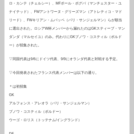
ロ・カンテ（チェルシー）、MFポール・ポグバ（マンチェスター・ユ
ナイテッド）、FWアントワーヌ・グリーズマン（アトレティコ・マド
リード）、FWキリアン・ムバッペ（パリ・サンジェルマン）らが順当
に選出された。ロシアW杯メンバーから漏れたのはGKスティーブ・マン
ダンダ（マルセイユ）のみ。代わりにGKブノワ・コスティル（ボルド
ー）が招集された。
▽同国代表は9/6にドイツ代表、9/9にオランダ代表と対戦する予定。
▽今回発表されたフランス代表メンバーは以下の通り。
＊は初招集
GK
アルフォンス・アレオラ（パリ・サンジェルマン）
ブノワ・コスティル（ボルドー）
ウーゴ・ロリス（トッテナム/イングランド）
DF