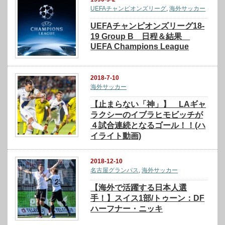
UEFAチャンピオンズリーグ
,
海外サッカー
UEFAチャンピオンズリーグ18-
19 Group B 日程＆結果
UEFA Champions League
2018-7-10
海外サッカー
【止まらない「神」】 LAギャ
ラクシーのイブラヒモビッチが
４試合連続となるゴール！！(ハ
イライト動画)
2018-12-10
名古屋グランパス
,
海外サッカー
【海外で活躍する日本人選
手！】スイス1部/トゥーン：DF
ハーフナー・ニッキ