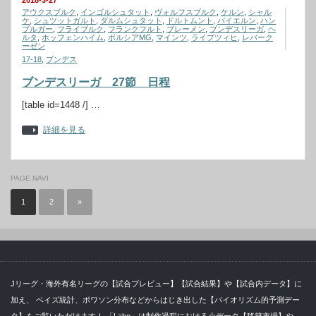
2018-3-27
アウクスブルク
,
インゴルシュタット
,
ヴォルフスブルク
,
ケルン
,
シャル
ケ
,
シュツットガルト
,
ダルムシュタット
,
ドルトムント
,
バイエルン
,
ハン
ブルガー
,
フライブルク
,
フランクフルト
,
ブレーメン
,
ブンデスリーガ
,
ヘ
ルタ
,
ホッフェンハイム
,
ボルシアMG
,
マインツ
,
ライプツィヒ
,
レバーク
ーゼン
17-18
,
ブンデス
ブンデスリーガ 27節 日程
[table id=1448 /] …
詳細を見る
PAGE NAVI
1
2
»
Jリーグ・海外有名リーグの【試合プレビュー】【試合結果】や【試合内データ】に
加え、 ベイズ統計、ポワソン分布などからはじき出した【バイオリズム的予測デー