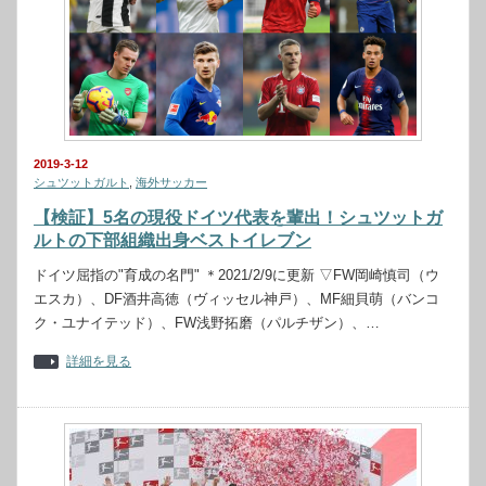
2019-3-12
シュツットガルト
,
海外サッカー
【検証】5名の現役ドイツ代表を輩出！シュツットガ
ルトの下部組織出身ベストイレブン
ドイツ屈指の"育成の名門" ＊2021/2/9に更新 ▽FW岡崎慎司（ウ
エスカ）、DF酒井高徳（ヴィッセル神戸）、MF細貝萌（バンコ
ク・ユナイテッド）、FW浅野拓磨（パルチザン）、…
詳細を見る