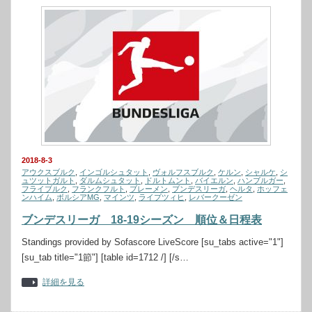
2018-8-3
アウクスブルク
,
インゴルシュタット
,
ヴォルフスブルク
,
ケルン
,
シャルケ
,
シ
ュツットガルト
,
ダルムシュタット
,
ドルトムント
,
バイエルン
,
ハンブルガー
,
フライブルク
,
フランクフルト
,
ブレーメン
,
ブンデスリーガ
,
ヘルタ
,
ホッフェ
ンハイム
,
ボルシアMG
,
マインツ
,
ライプツィヒ
,
レバークーゼン
ブンデスリーガ 18-19シーズン 順位＆日程表
Standings provided by Sofascore LiveScore [su_tabs active="1"]
[su_tab title="1節"] [table id=1712 /] [/s…
詳細を見る