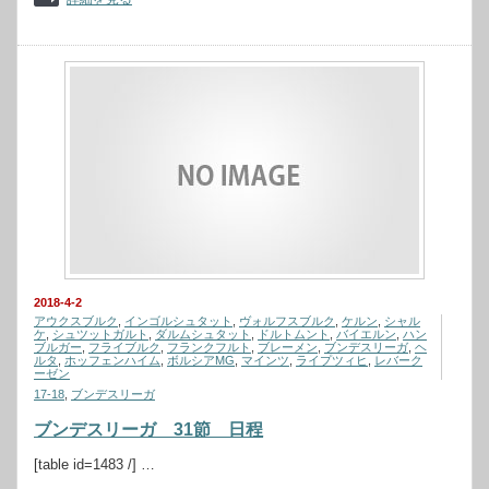
2018-4-2
アウクスブルク
,
インゴルシュタット
,
ヴォルフスブルク
,
ケルン
,
シャル
ケ
,
シュツットガルト
,
ダルムシュタット
,
ドルトムント
,
バイエルン
,
ハン
ブルガー
,
フライブルク
,
フランクフルト
,
ブレーメン
,
ブンデスリーガ
,
ヘ
ルタ
,
ホッフェンハイム
,
ボルシアMG
,
マインツ
,
ライプツィヒ
,
レバーク
ーゼン
17-18
,
ブンデスリーガ
ブンデスリーガ 31節 日程
[table id=1483 /] …