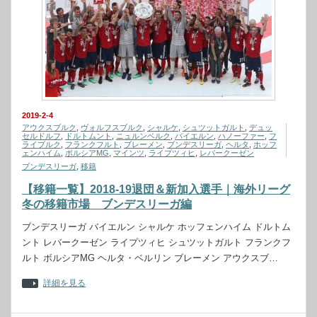
2019-2-4
アウクスブルク
,
ヴォルフスブルク
,
シャルケ
,
シュツットガルト
,
デュッ
セルドルフ
,
ドルトムント
,
ニュルンベルク
,
バイエルン
,
ハノーファー
,
フ
ライブルク
,
フランクフルト
,
ブレーメン
,
ブンデスリーガ
,
ヘルタ
,
ホッフ
ェンハイム
,
ボルシアMG
,
マインツ
,
ライプツィヒ
,
レバークーゼン
ブンデスリーガ
,
移籍
【移籍一覧】2018-19退団＆新加入選手｜海外リーグ
冬の移籍市場 ブンデスリーガ編
ブンデスリーガ バイエルン シャルケ ホッフェンハイム ドルトム
ント レバークーゼン ライプツィヒ シュツットガルト フランクフ
ルト ボルシアMG ヘルタ・ベルリン ブレーメン アウクスブ…
詳細を見る