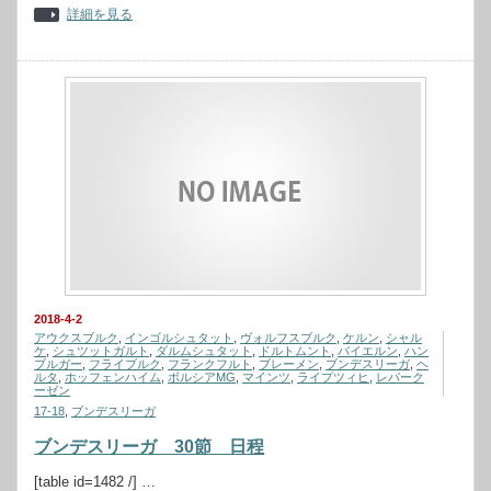
詳細を見る
2018-4-2
アウクスブルク
,
インゴルシュタット
,
ヴォルフスブルク
,
ケルン
,
シャル
ケ
,
シュツットガルト
,
ダルムシュタット
,
ドルトムント
,
バイエルン
,
ハン
ブルガー
,
フライブルク
,
フランクフルト
,
ブレーメン
,
ブンデスリーガ
,
ヘ
ルタ
,
ホッフェンハイム
,
ボルシアMG
,
マインツ
,
ライプツィヒ
,
レバーク
ーゼン
17-18
,
ブンデスリーガ
ブンデスリーガ 30節 日程
[table id=1482 /] …