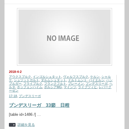
2018-4-2
アウクスブルク
,
インゴルシュタット
,
ヴォルフスブルク
,
ケルン
,
シャル
ケ
,
シュツットガルト
,
ダルムシュタット
,
ドルトムント
,
バイエルン
,
ハン
ブルガー
,
フライブルク
,
フランクフルト
,
ブレーメン
,
ブンデスリーガ
,
ヘ
ルタ
,
ホッフェンハイム
,
ボルシアMG
,
マインツ
,
ライプツィヒ
,
レバーク
ーゼン
17-18
,
ブンデスリーガ
ブンデスリーガ 33節 日程
[table id=1486 /] …
詳細を見る