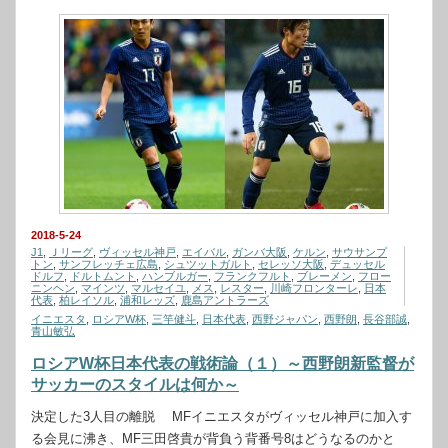
2018-5-24
J1
,
Ｊリーグ
,
ヴィッセル神戸
,
エイバル
,
ガンバ大阪
,
ケルン
,
サウサンプ
トン
,
サンフレッチェ広島
,
シュツットガルト
,
セレッソ大阪
,
デュッセル
ドルフ
,
ドルトムント
,
ハンブルガー
,
フランクフルト
,
ブレーメン
,
フロー
ニンヘン
,
マインツ
,
マルセイユ
,
メス
,
レスター
,
川崎フロンターレ
,
日本
代表
,
柏レイソル
,
浦和レッズ
,
鹿島アントラーズ
イニエスタ
,
ロシアW杯
,
三竿健斗
,
日本代表
,
西野ジャパン
,
西野朗
,
長谷部誠
,
青山敏弘
ロシアW杯日本代表の戦術論（１）～西野朗新監督が
サッカーのスタイルは何か～
決定した3人目の離脱 MFイニエスタがヴィッセル神戸に加入す
る会見に沸き、MF三田啓貴が背負う背番号8はどうなるのかと