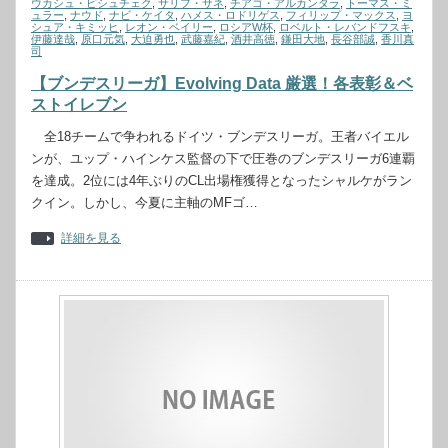
ウカシュ・ピシュチェク
,
サリフ・サネ
,
チアゴ・アルカンタラ
,
トーマス・ミ
ュラー
,
ナウド
,
ナビ・ケイタ
,
ハメス・ロドリゲス
,
フィリップ・マックス
,
ヨ
シュア・キミッヒ
,
レオン・ベイリー
,
ロシアW杯
,
ロベルト・レバンドフスキ
,
伊藤達哉
,
原口元気
,
大迫勇也
,
武藤嘉紀
,
酒井高徳
,
鎌田大地
,
長谷部誠
,
香川真
司
【ブンデスリーガ】Evolving Data 厳選！各表彰＆ベ
ストイレブン
全18チームで争われるドイツ・ブンデスリーガ。王者バイエル
ンが、ユップ・ハインケス監督の下で圧巻のブンデスリーガ6連覇
を達成。2位には4年ぶりのCL出場権獲得となったシャルケがラン
クイン。しかし、今夏に主軸のMFゴ…
詳細を見る