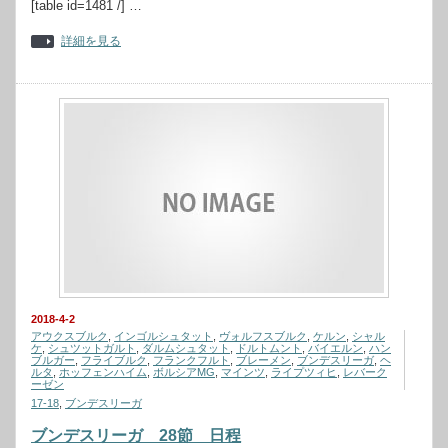
[table id=1481 /] …
詳細を見る
2018-4-2
アウクスブルク
,
インゴルシュタット
,
ヴォルフスブルク
,
ケルン
,
シャル
ケ
,
シュツットガルト
,
ダルムシュタット
,
ドルトムント
,
バイエルン
,
ハン
ブルガー
,
フライブルク
,
フランクフルト
,
ブレーメン
,
ブンデスリーガ
,
ヘ
ルタ
,
ホッフェンハイム
,
ボルシアMG
,
マインツ
,
ライプツィヒ
,
レバーク
ーゼン
17-18
,
ブンデスリーガ
ブンデスリーガ 28節 日程