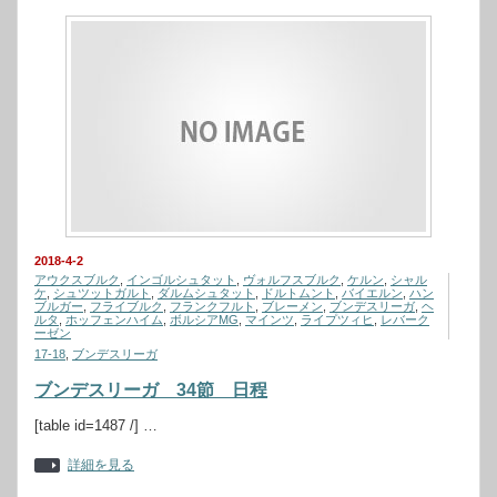
2018-4-2
アウクスブルク
,
インゴルシュタット
,
ヴォルフスブルク
,
ケルン
,
シャル
ケ
,
シュツットガルト
,
ダルムシュタット
,
ドルトムント
,
バイエルン
,
ハン
ブルガー
,
フライブルク
,
フランクフルト
,
ブレーメン
,
ブンデスリーガ
,
ヘ
ルタ
,
ホッフェンハイム
,
ボルシアMG
,
マインツ
,
ライプツィヒ
,
レバーク
ーゼン
17-18
,
ブンデスリーガ
ブンデスリーガ 34節 日程
[table id=1487 /] …
詳細を見る