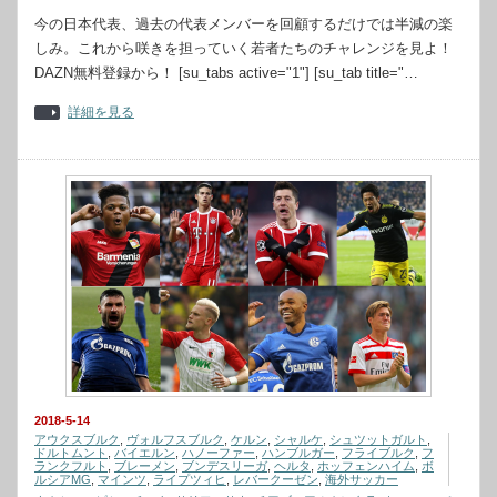
今の日本代表、過去の代表メンバーを回顧するだけでは半減の楽
しみ。これから咲きを担っていく若者たちのチャレンジを見よ！
DAZN無料登録から！ [su_tabs active="1"] [su_tab title="…
詳細を見る
2018-5-14
アウクスブルク
,
ヴォルフスブルク
,
ケルン
,
シャルケ
,
シュツットガルト
,
ドルトムント
,
バイエルン
,
ハノーファー
,
ハンブルガー
,
フライブルク
,
フ
ランクフルト
,
ブレーメン
,
ブンデスリーガ
,
ヘルタ
,
ホッフェンハイム
,
ボ
ルシアMG
,
マインツ
,
ライプツィヒ
,
レバークーゼン
,
海外サッカー