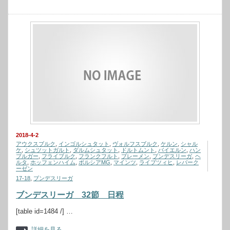
2018-4-2
アウクスブルク
,
インゴルシュタット
,
ヴォルフスブルク
,
ケルン
,
シャル
ケ
,
シュツットガルト
,
ダルムシュタット
,
ドルトムント
,
バイエルン
,
ハン
ブルガー
,
フライブルク
,
フランクフルト
,
ブレーメン
,
ブンデスリーガ
,
ヘ
ルタ
,
ホッフェンハイム
,
ボルシアMG
,
マインツ
,
ライプツィヒ
,
レバーク
ーゼン
17-18
,
ブンデスリーガ
ブンデスリーガ 32節 日程
[table id=1484 /] …
詳細を見る