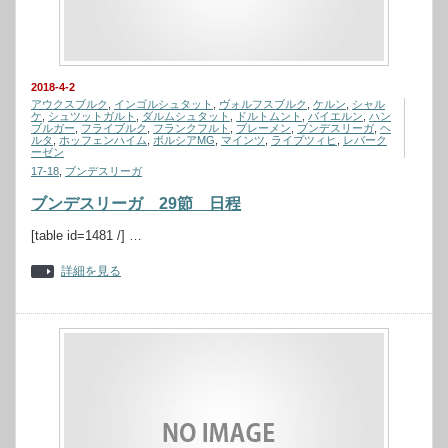
2018-4-2
アウクスブルク
,
インゴルシュタット
,
ヴォルフスブルク
,
ケルン
,
シャル
ケ
,
シュツットガルト
,
ダルムシュタット
,
ドルトムント
,
バイエルン
,
ハン
ブルガー
,
フライブルク
,
フランクフルト
,
ブレーメン
,
ブンデスリーガ
,
ヘ
ルタ
,
ホッフェンハイム
,
ボルシアMG
,
マインツ
,
ライプツィヒ
,
レバーク
ーゼン
17-18
,
ブンデスリーガ
ブンデスリーガ 29節 日程
[table id=1481 /] …
詳細を見る