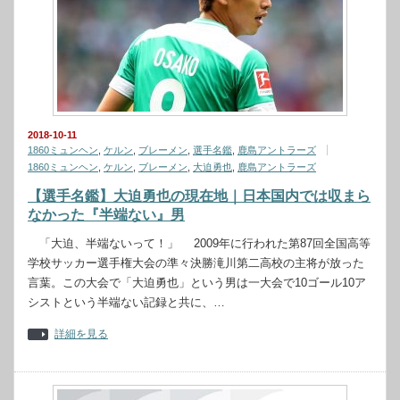
2018-10-11
1860ミュンヘン
,
ケルン
,
ブレーメン
,
選手名鑑
,
鹿島アントラーズ
1860ミュンヘン
,
ケルン
,
ブレーメン
,
大迫勇也
,
鹿島アントラーズ
【選手名鑑】大迫勇也の現在地｜日本国内では収まら
なかった『半端ない』男
「大迫、半端ないって！」 2009年に行われた第87回全国高等
学校サッカー選手権大会の準々決勝滝川第二高校の主将が放った
言葉。この大会で「大迫勇也」という男は一大会で10ゴール10ア
シストという半端ない記録と共に、…
詳細を見る