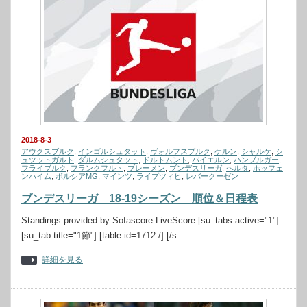
2018-8-3
アウクスブルク
,
インゴルシュタット
,
ヴォルフスブルク
,
ケルン
,
シャルケ
,
シ
ュツットガルト
,
ダルムシュタット
,
ドルトムント
,
バイエルン
,
ハンブルガー
,
フライブルク
,
フランクフルト
,
ブレーメン
,
ブンデスリーガ
,
ヘルタ
,
ホッフェ
ンハイム
,
ボルシアMG
,
マインツ
,
ライプツィヒ
,
レバークーゼン
ブンデスリーガ 18-19シーズン 順位＆日程表
Standings provided by Sofascore LiveScore [su_tabs active="1"]
[su_tab title="1節"] [table id=1712 /] [/s…
詳細を見る