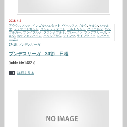
2018-4-2
アウクスブルク
,
インゴルシュタット
,
ヴォルフスブルク
,
ケルン
,
シャル
ケ
,
シュツットガルト
,
ダルムシュタット
,
ドルトムント
,
バイエルン
,
ハン
ブルガー
,
フライブルク
,
フランクフルト
,
ブレーメン
,
ブンデスリーガ
,
ヘ
ルタ
,
ホッフェンハイム
,
ボルシアMG
,
マインツ
,
ライプツィヒ
,
レバーク
ーゼン
17-18
,
ブンデスリーガ
ブンデスリーガ 30節 日程
[table id=1482 /] …
詳細を見る