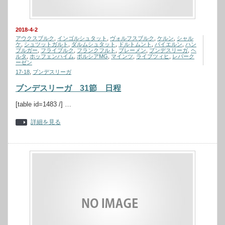
2018-4-2
アウクスブルク
,
インゴルシュタット
,
ヴォルフスブルク
,
ケルン
,
シャル
ケ
,
シュツットガルト
,
ダルムシュタット
,
ドルトムント
,
バイエルン
,
ハン
ブルガー
,
フライブルク
,
フランクフルト
,
ブレーメン
,
ブンデスリーガ
,
ヘ
ルタ
,
ホッフェンハイム
,
ボルシアMG
,
マインツ
,
ライプツィヒ
,
レバーク
ーゼン
17-18
,
ブンデスリーガ
ブンデスリーガ 31節 日程
[table id=1483 /] …
詳細を見る