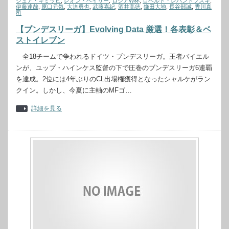
シュア・キミッヒ
,
レオン・ベイリー
,
ロシアW杯
,
ロベルト・レバンドフスキ
,
伊藤達哉
,
原口元気
,
大迫勇也
,
武藤嘉紀
,
酒井高徳
,
鎌田大地
,
長谷部誠
,
香川真
司
【ブンデスリーガ】Evolving Data 厳選！各表彰＆ベ
ストイレブン
全18チームで争われるドイツ・ブンデスリーガ。王者バイエル
ンが、ユップ・ハインケス監督の下で圧巻のブンデスリーガ6連覇
を達成。2位には4年ぶりのCL出場権獲得となったシャルケがラン
クイン。しかし、今夏に主軸のMFゴ…
詳細を見る