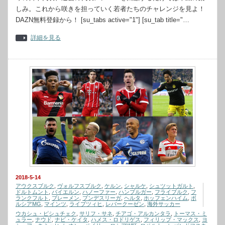
しみ。これから咲きを担っていく若者たちのチャレンジを見よ！
DAZN無料登録から！ [su_tabs active="1"] [su_tab title="…
詳細を見る
2018-5-14
アウクスブルク
,
ヴォルフスブルク
,
ケルン
,
シャルケ
,
シュツットガルト
,
ドルトムント
,
バイエルン
,
ハノーファー
,
ハンブルガー
,
フライブルク
,
フ
ランクフルト
,
ブレーメン
,
ブンデスリーガ
,
ヘルタ
,
ホッフェンハイム
,
ボ
ルシアMG
,
マインツ
,
ライプツィヒ
,
レバークーゼン
,
海外サッカー
ウカシュ・ピシュチェク
,
サリフ・サネ
,
チアゴ・アルカンタラ
,
トーマス・ミ
ュラー
,
ナウド
,
ナビ・ケイタ
,
ハメス・ロドリゲス
,
フィリップ・マックス
,
ヨ