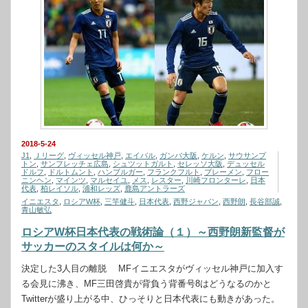
2018-5-24
J1
,
Ｊリーグ
,
ヴィッセル神戸
,
エイバル
,
ガンバ大阪
,
ケルン
,
サウサンプ
トン
,
サンフレッチェ広島
,
シュツットガルト
,
セレッソ大阪
,
デュッセル
ドルフ
,
ドルトムント
,
ハンブルガー
,
フランクフルト
,
ブレーメン
,
フロー
ニンヘン
,
マインツ
,
マルセイユ
,
メス
,
レスター
,
川崎フロンターレ
,
日本
代表
,
柏レイソル
,
浦和レッズ
,
鹿島アントラーズ
イニエスタ
,
ロシアW杯
,
三竿健斗
,
日本代表
,
西野ジャパン
,
西野朗
,
長谷部誠
,
青山敏弘
ロシアW杯日本代表の戦術論（１）～西野朗新監督が
サッカーのスタイルは何か～
決定した3人目の離脱 MFイニエスタがヴィッセル神戸に加入す
る会見に沸き、MF三田啓貴が背負う背番号8はどうなるのかと
Twitterが盛り上がる中、ひっそりと日本代表にも動きがあった。