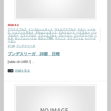
2018-4-2
アウクスブルク
,
インゴルシュタット
,
ヴォルフスブルク
,
ケルン
,
シャル
ケ
,
シュツットガルト
,
ダルムシュタット
,
ドルトムント
,
バイエルン
,
ハン
ブルガー
,
フライブルク
,
フランクフルト
,
ブレーメン
,
ブンデスリーガ
,
ヘ
ルタ
,
ホッフェンハイム
,
ボルシアMG
,
マインツ
,
ライプツィヒ
,
レバーク
ーゼン
17-18
,
ブンデスリーガ
ブンデスリーガ 28節 日程
[table id=1480 /] …
詳細を見る