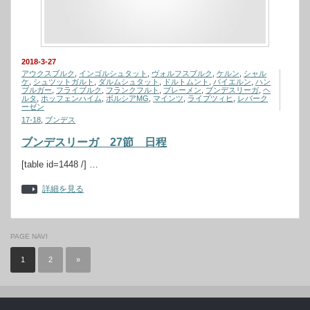
2018-3-27
アウクスブルク
,
インゴルシュタット
,
ヴォルフスブルク
,
ケルン
,
シャル
ケ
,
シュツットガルト
,
ダルムシュタット
,
ドルトムント
,
バイエルン
,
ハン
ブルガー
,
フライブルク
,
フランクフルト
,
ブレーメン
,
ブンデスリーガ
,
ヘ
ルタ
,
ホッフェンハイム
,
ボルシアMG
,
マインツ
,
ライプツィヒ
,
レバーク
ーゼン
17-18
,
ブンデス
ブンデスリーガ 27節 日程
[table id=1448 /] …
詳細を見る
PAGE NAVI
1
2
»