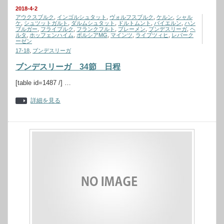
2018-4-2
アウクスブルク
,
インゴルシュタット
,
ヴォルフスブルク
,
ケルン
,
シャル
ケ
,
シュツットガルト
,
ダルムシュタット
,
ドルトムント
,
バイエルン
,
ハン
ブルガー
,
フライブルク
,
フランクフルト
,
ブレーメン
,
ブンデスリーガ
,
ヘ
ルタ
,
ホッフェンハイム
,
ボルシアMG
,
マインツ
,
ライプツィヒ
,
レバーク
ーゼン
17-18
,
ブンデスリーガ
ブンデスリーガ 34節 日程
[table id=1487 /] …
詳細を見る