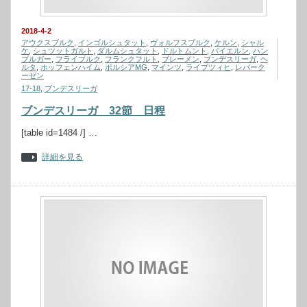
2018-4-2
アウクスブルク
,
インゴルシュタット
,
ヴォルフスブルク
,
ケルン
,
シャル
ケ
,
シュツットガルト
,
ダルムシュタット
,
ドルトムント
,
バイエルン
,
ハン
ブルガー
,
フライブルク
,
フランクフルト
,
ブレーメン
,
ブンデスリーガ
,
ヘ
ルタ
,
ホッフェンハイム
,
ボルシアMG
,
マインツ
,
ライプツィヒ
,
レバーク
ーゼン
17-18
,
ブンデスリーガ
ブンデスリーガ 32節 日程
[table id=1484 /] …
詳細を見る