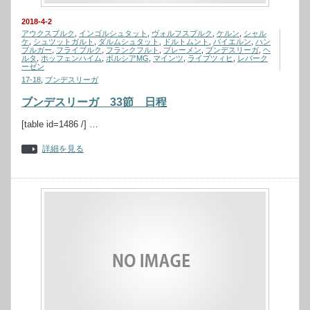
2018-4-2
アウクスブルク
,
インゴルシュタット
,
ヴォルフスブルク
,
ケルン
,
シャル
ケ
,
シュツットガルト
,
ダルムシュタット
,
ドルトムント
,
バイエルン
,
ハン
ブルガー
,
フライブルク
,
フランクフルト
,
ブレーメン
,
ブンデスリーガ
,
ヘ
ルタ
,
ホッフェンハイム
,
ボルシアMG
,
マインツ
,
ライプツィヒ
,
レバーク
ーゼン
17-18
,
ブンデスリーガ
ブンデスリーガ 33節 日程
[table id=1486 /] …
詳細を見る