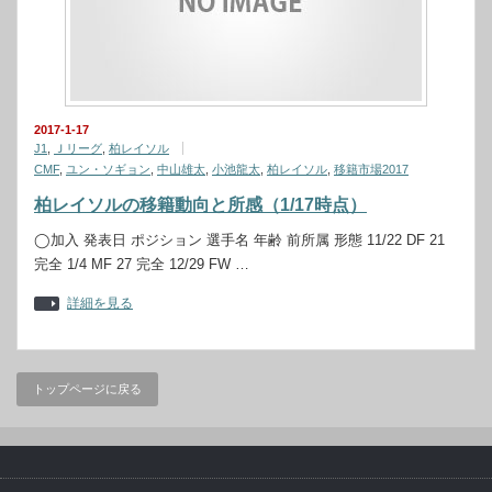
2017-1-17
J1
,
Ｊリーグ
,
柏レイソル
CMF
,
ユン・ソギョン
,
中山雄太
,
小池龍太
,
柏レイソル
,
移籍市場2017
柏レイソルの移籍動向と所感（1/17時点）
◯加入 発表日 ポジション 選手名 年齢 前所属 形態 11/22 DF 21
完全 1/4 MF 27 完全 12/29 FW …
詳細を見る
トップページに戻る