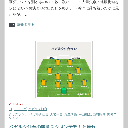
幕ダッシュを測るものの ・妙に躓いて、 ・大量失点・連敗街道を
歩む というお決まりの出だしを終え、 ・徐々に落ち着いたかに見
えたが、 …
詳細を見る
2017-1-22
J1
,
Ｊリーグ
,
ベガルタ仙台
クリスラン、
,
ベガルタ仙台
,
大岩一貴
,
奥埜博亮
,
平山相太
,
西村拓真
,
開幕ス
タメン
ベガルタ仙台の開幕スタメン予想！と流れ