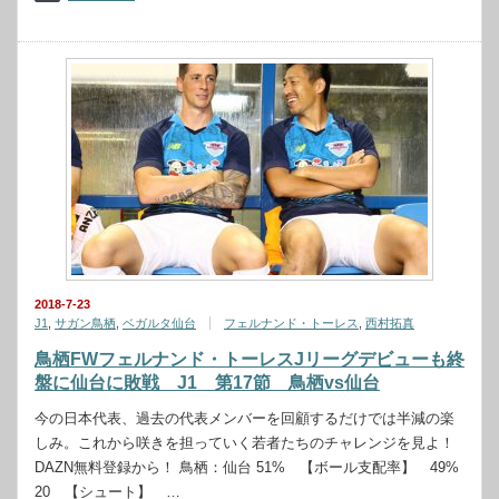
2018-7-23
J1
,
サガン鳥栖
,
ベガルタ仙台
フェルナンド・トーレス
,
西村拓真
鳥栖FWフェルナンド・トーレスJリーグデビューも終
盤に仙台に敗戦 J1 第17節 鳥栖vs仙台
今の日本代表、過去の代表メンバーを回顧するだけでは半減の楽
しみ。これから咲きを担っていく若者たちのチャレンジを見よ！
DAZN無料登録から！ 鳥栖：仙台 51% 【ボール支配率】 49%
20 【シュート】 …