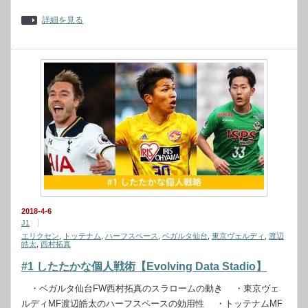
詳細を見る
2018-4-6
J1
エリクセン
,
トッテナム
,
ハーフスペース
,
ベガルタ仙台
,
東京ヴェルディ
,
渡辺
皓太
,
西村拓真
#1 したたかな個人戦術【Evolving Data Stadio】
・ベガルタ仙台FW西村拓真のスラロームの動き ・東京ヴェ
ルディMF渡辺皓太のハーフスペースの効用性 ・トッテナムMF