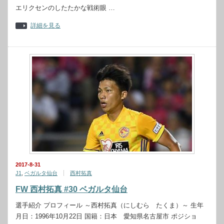
エリクセンのしたたかな戦術眼 …
詳細を見る
2017-8-31
J1
,
ベガルタ仙台
西村拓真
FW 西村拓真 #30 ベガルタ仙台
選手紹介 プロフィール ～西村拓真（にしむら たくま）～ 生年
月日：1996年10月22日 国籍：日本 愛知県名古屋市 ポジショ