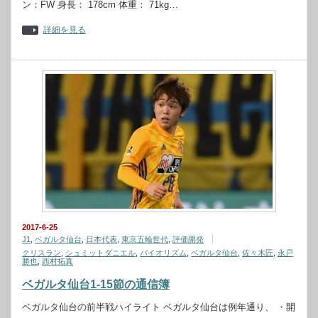
ン：FW 身長： 178cm 体重： 71kg…
詳細を見る
2017-6-25
J1
,
ベガルタ仙台
,
日本代表
,
東京五輪世代
,
評価開発
クリスラン
,
シュミットダニエル
,
バイオリズム
,
ベガルタ仙台
,
佐々木匠
,
永戸
勝也
,
西村拓真
ベガルタ仙台1-15節の通信簿
ベガルタ仙台の前半戦ハイライト ベガルタ仙台は例年通り、 ・開