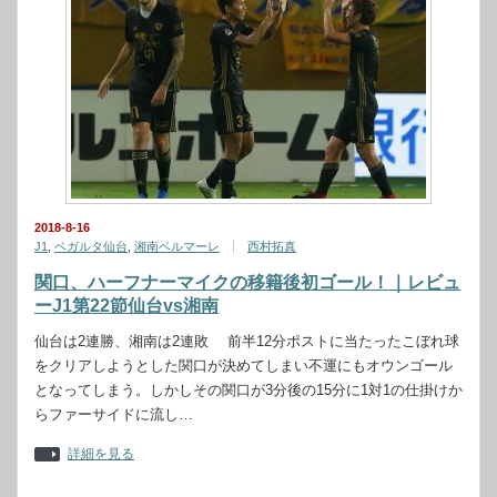
2018-8-16
J1
,
ベガルタ仙台
,
湘南ベルマーレ
西村拓真
関口、ハーフナーマイクの移籍後初ゴール！｜レビュ
ーJ1第22節仙台vs湘南
仙台は2連勝、湘南は2連敗 前半12分ポストに当たったこぼれ球
をクリアしようとした関口が決めてしまい不運にもオウンゴール
となってしまう。しかしその関口が3分後の15分に1対1の仕掛けか
らファーサイドに流し…
詳細を見る