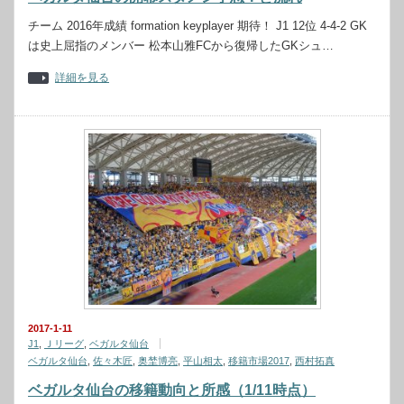
チーム 2016年成績 formation keyplayer 期待！ J1 12位 4-4-2 GK
は史上屈指のメンバー 松本山雅FCから復帰したGKシュ…
詳細を見る
2017-1-11
J1
,
Ｊリーグ
,
ベガルタ仙台
ベガルタ仙台
,
佐々木匠
,
奥埜博亮
,
平山相太
,
移籍市場2017
,
西村拓真
ベガルタ仙台の移籍動向と所感（1/11時点）