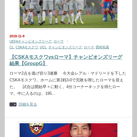
2018-11-8
UEFAチャンピオンズリーグ
,
ローマ
CL
,
CSKAモスクワ
,
UCL
,
チャンピオンズリーグ
,
ローマ
,
西村拓真
【CSKAモスクワvsローマ】チャンピオンズリーグ
結果【GroupG】
ローマ2点を逃げ切り3連勝 今大会レアル・マドリードを下した
CSKAモスクワ。ホームに第1戦3-0で完敗を喫したローマを迎え
た。 試合は開始早々に動く。4分コーナーキックを得たロー
マ。中に入るのは、195…
詳細を見る