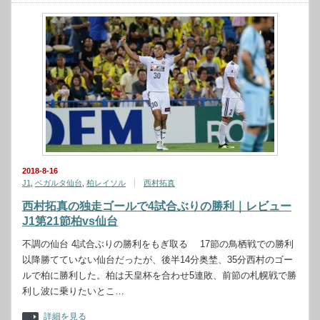
2018-8-16
J1
,
ベガルタ仙台
,
柏レイソル
西村拓真
西村拓真の独走ゴールで4試合ぶりの勝利｜レビュー
J1第21節柏vs仙台
不調の仙台 4試合ぶりの勝利をもぎ取る 17節の鳥栖戦での勝利
以降勝てていない仙台だったが、後半14分奥埜、35分西村のゴー
ルで柏に勝利した。柏は天皇杯を合わせ5連敗、前節の札幌戦で勝
利し波に乗りたいとこ…
詳細を見る