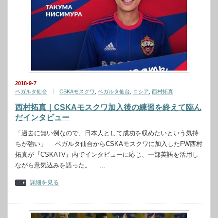
2018-9-7
ベガルタ仙台
CSKAモスクワ
,
ベガルタ仙台
,
ロシア
,
西村拓真
西村拓真｜CSKAモスクワ加入後の練習を終えて臨ん
だインタビュー
「過去に無い例なので、日本人として成功を収めたいという気持
ちが強い」 ベガルタ仙台からCSKAモスクワに加入したFW西村
拓真が『CSKATV』内でインタビューに応じ、一部英語を活用し
ながら意気込みを語った。 …
詳細を見る