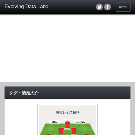
menu
タグ：菊池大介