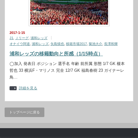
2017-1-15
J1
,
Ｊリーグ
,
浦和レッズ
オナイウ阿道
,
浦和レッズ
,
矢島慎也
,
移籍市場2017
,
菊池大介
,
長澤和輝
浦和レッズの移籍動向と所感（1/15時点）
◯加入 発表日 ポジション 選手名 年齢 前所属 形態 1/7 GK 榎本
哲也 33 横浜F・マリノス 完全 12/7 GK 福島春樹 23 ガイナーレ
鳥…
詳細を見る
トップページに戻る