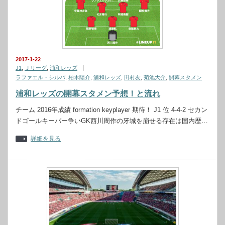
2017-1-22
J1
,
Ｊリーグ
,
浦和レッズ
ラファエル・シルバ
,
柏木陽介
,
浦和レッズ
,
田村友
,
菊池大介
,
開幕スタメン
浦和レッズの開幕スタメン予想！と流れ
チーム 2016年成績 formation keyplayer 期待！ J1 位 4-4-2 セカン
ドゴールキーパー争いGK西川周作の牙城を崩せる存在は国内歴…
詳細を見る