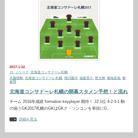
2017-1-22
J1
,
Ｊリーグ
,
北海道コンサドーレ札幌
兵藤慎剛
,
北海道コンサドーレ札幌
,
増川隆洋
,
福森晃斗
,
菅大輝
,
菊地直哉
,
都
倉賢
北海道コンサドーレ札幌の開幕スタメン予想！と流れ
チーム 2016年成績 formation keyplayer 期待！ J2 1位 4-2-3-1 駒
の揃うGK2017札幌のGKはGKク・ソンユンを筆頭にG…
詳細を見る