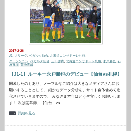
2017-2-26
J1
,
Ｊリーグ
,
ベガルタ仙台
,
北海道コンサドーレ札幌
ク・ソンユン
,
ベガルタ仙台
,
三田啓貴
,
北海道コンサドーレ札幌
,
永戸勝也
,
石
原直樹
,
菊地直哉
【J1-1】ルーキー永戸勝也のデビュー【仙台vs札幌】
開幕したのもあり、ノーマルなご紹介は大きなメディアさんにお
願いすることとして、 細かなデータ分析を、サイト自体含めて進
化させていきますので、 みなさま本年はどうぞ宜しくお願いしま
す！ 次は開幕節、【仙台 vs …
詳細を見る