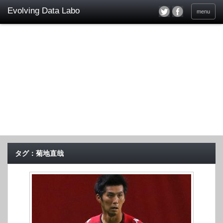
menu
タグ：菊地直哉