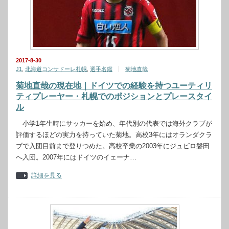
2017-8-30
J1
,
北海道コンサドーレ札幌
,
選手名鑑
菊地直哉
菊地直哉の現在地｜ドイツでの経験を持つユーティリ
ティプレーヤー・札幌でのポジションとプレースタイ
ル
小学1年生時にサッカーを始め、年代別の代表では海外クラブが
評価するほどの実力を持っていた菊地。高校3年にはオランダクラ
ブで入団目前まで登りつめた。高校卒業の2003年にジュビロ磐田
へ入団。2007年にはドイツのイェーナ…
詳細を見る