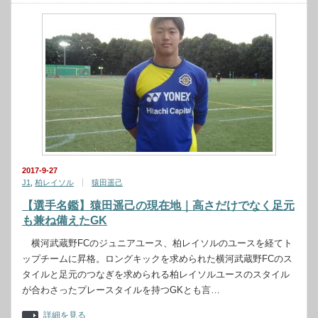
2017-9-27
J1
,
柏レイソル
猿田遥己
【選手名鑑】猿田遥己の現在地｜高さだけでなく足元
も兼ね備えたGK
横河武蔵野FCのジュニアユース、柏レイソルのユースを経てト
ップチームに昇格。ロングキックを求められた横河武蔵野FCのス
タイルと足元のつなぎを求められる柏レイソルユースのスタイル
が合わさったプレースタイルを持つGKとも言…
詳細を見る