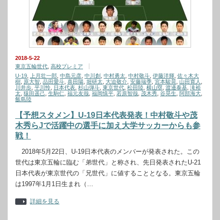
2018-5-22
東京五輪世代
,
高校プレミア
U-19
,
上月壮一郎
,
中島元彦
,
中川創
,
中村勇太
,
中村敬斗
,
伊藤洋輝
,
佐々木大
樹
,
原大智
,
品田愛斗
,
喜田陽
,
堀研太
,
大迫敬介
,
安藤瑞季
,
宮本駿晃
,
山田寛人
,
川井歩
,
平川怜
,
日本代表
,
杉山弾斗
,
東京世代
,
松田陸
,
横山塁
,
渡邊泰基
,
滝裕
太
,
猿田遥己
,
生駒仁
,
福元友哉
,
福岡慎平
,
若原智哉
,
茂木秀
,
谷晃生
,
阿部海大
,
飯島陸
【予想スタメン】U-19日本代表発表！中村敬斗や茂
木秀らJで活躍中の選手に加え大学サッカーからも参
戦！
2018年5月22日、U-19日本代表のメンバーが発表された。この
世代は東京五輪に臨む「弟世代」と称され、先日発表されたU-21
日本代表が東京世代の「兄世代」に値することとなる。東京五輪
は1997年1月1日生まれ（…
詳細を見る