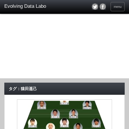
menu
タグ：猿田遥己