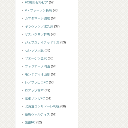
FC町田ゼルビア
(57)
V・ファーレン長崎
(45)
カマタマーレ讃岐
(54)
ギラヴァンツ北九州
(37)
ザスパクサツ群馬
(46)
ジェフユナイテッド千葉
(53)
セレッソ大阪
(55)
ツエーゲン金沢
(53)
ファジアーノ岡山
(54)
モンテディオ山形
(51)
レノファ山口FC
(55)
ロアッソ熊本
(49)
京都サンガFC
(51)
北海道コンサドーレ札幌
(88)
徳島ヴォルティス
(51)
愛媛FC
(52)