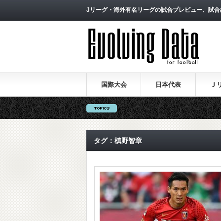
Jリーグ・海外有名リーグの試合プレビュー、試合
国際大会
日本代表
Ｊ
タグ：槙野智章