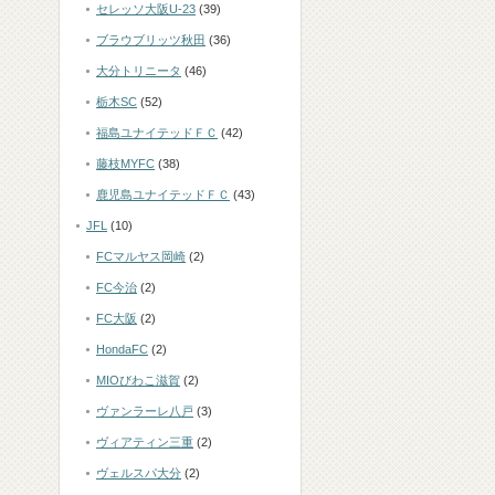
セレッソ大阪U-23
(39)
ブラウブリッツ秋田
(36)
大分トリニータ
(46)
栃木SC
(52)
福島ユナイテッドＦＣ
(42)
藤枝MYFC
(38)
鹿児島ユナイテッドＦＣ
(43)
JFL
(10)
FCマルヤス岡崎
(2)
FC今治
(2)
FC大阪
(2)
HondaFC
(2)
MIOびわこ滋賀
(2)
ヴァンラーレ八戸
(3)
ヴィアティン三重
(2)
ヴェルスパ大分
(2)