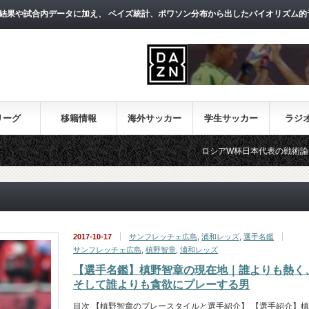
結果や試合内データに加え、 ベイズ統計、ポワソン分布から出したバイオリズム的
リーグ
移籍情報
海外サッカー
学生サッカー
ラジ
ロシアW杯日本代表の戦術論（１）～西野
2017-10-17
サンフレッチェ広島
,
浦和レッズ
,
選手名鑑
サンフレッチェ広島
,
槙野智章
,
浦和レッズ
【選手名鑑】槙野智章の現在地｜誰よりも熱く
そして誰よりも貪欲にプレーする男
目次 【槙野智章のプレースタイルと選手紹介】 【選手紹介】槙