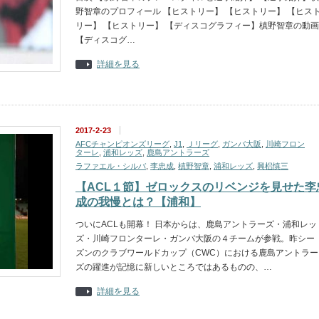
野智章のプロフィール 【ヒストリー】 【ヒストリー】 【ヒス
リー】 【ヒストリー】 【ディスコグラフィー】槙野智章の動画
【ディスコグ…
詳細を見る
2017-2-23
AFCチャンピオンズリーグ
,
J1
,
Ｊリーグ
,
ガンバ大阪
,
川崎フロン
ターレ
,
浦和レッズ
,
鹿島アントラーズ
ラファエル・シルバ
,
李忠成
,
槙野智章
,
浦和レッズ
,
興梠慎三
【ACL１節】ゼロックスのリベンジを見せた李
成の我慢とは？【浦和】
ついにACLも開幕！ 日本からは、鹿島アントラーズ・浦和レッ
ズ・川崎フロンターレ・ガンバ大阪の４チームが参戦。昨シー
ズンのクラブワールドカップ（CWC）における鹿島アントラー
ズの躍進が記憶に新しいところではあるものの、…
詳細を見る