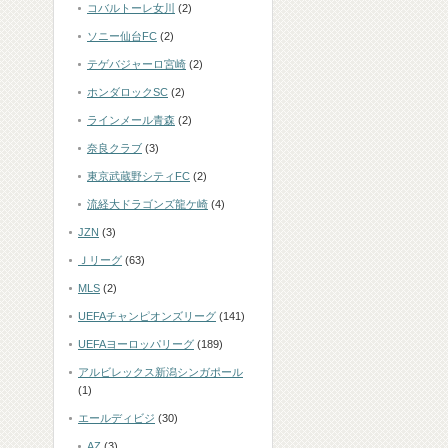
コバルトーレ女川
(2)
ソニー仙台FC
(2)
テゲバジャーロ宮崎
(2)
ホンダロックSC
(2)
ラインメール青森
(2)
奈良クラブ
(3)
東京武蔵野シティFC
(2)
流経大ドラゴンズ龍ケ崎
(4)
JZN
(3)
Ｊリーグ
(63)
MLS
(2)
UEFAチャンピオンズリーグ
(141)
UEFAヨーロッパリーグ
(189)
アルビレックス新潟シンガポール
(1)
エールディビジ
(30)
AZ
(3)