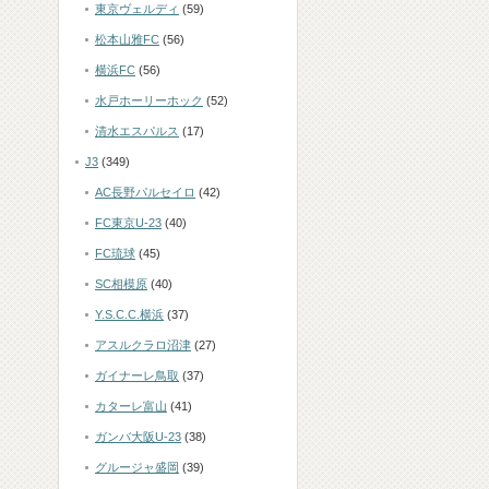
東京ヴェルディ
(59)
松本山雅FC
(56)
横浜FC
(56)
水戸ホーリーホック
(52)
清水エスパルス
(17)
J3
(349)
AC長野パルセイロ
(42)
FC東京U-23
(40)
FC琉球
(45)
SC相模原
(40)
Y.S.C.C.横浜
(37)
アスルクラロ沼津
(27)
ガイナーレ鳥取
(37)
カターレ富山
(41)
ガンバ大阪U-23
(38)
グルージャ盛岡
(39)