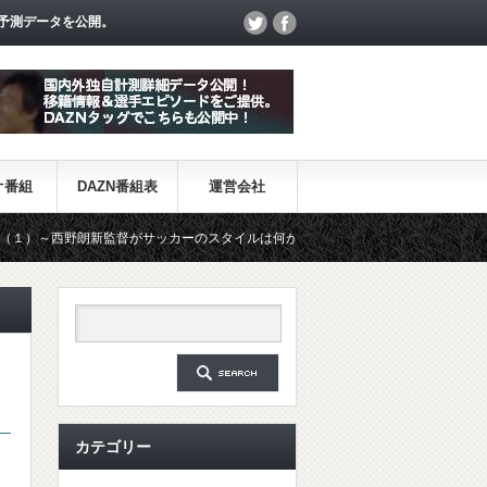
予測データを公開。
オ番組
DAZN番組表
運営会社
朗新監督がサッカーのスタイルは何か～
【一覧】J1・J2・J3リー
、
カテゴリー