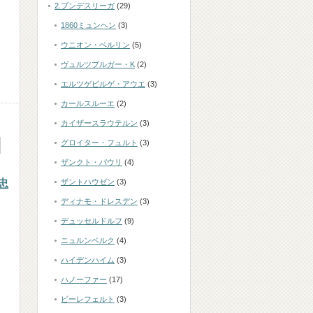
2.ブンデスリーガ
(29)
ト
1860ミュンヘン
(3)
ウニオン・ベルリン
(5)
ヴュルツブルガー・K
(2)
エルツゲビルゲ・アウエ
(3)
カールスルーエ
(2)
カイザースラウテルン
(3)
グロイター・フュルト
(3)
ザンクト・パウリ
(4)
忠
ザントハウゼン
(3)
ディナモ・ドレスデン
(3)
デュッセルドルフ
(9)
ニュルンベルク
(4)
ハイデンハイム
(3)
ハノーファー
(17)
ビーレフェルト
(3)