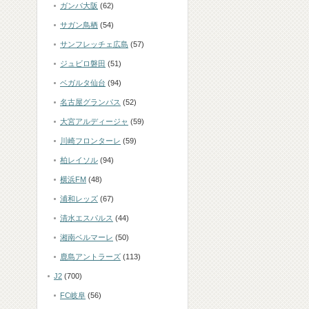
ガンバ大阪
(62)
サガン鳥栖
(54)
サンフレッチェ広島
(57)
ジュビロ磐田
(51)
ベガルタ仙台
(94)
名古屋グランパス
(52)
大宮アルディージャ
(59)
川崎フロンターレ
(59)
柏レイソル
(94)
横浜FM
(48)
浦和レッズ
(67)
清水エスパルス
(44)
湘南ベルマーレ
(50)
鹿島アントラーズ
(113)
J2
(700)
FC岐阜
(56)