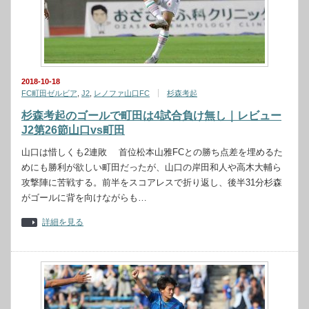
2018-10-18
FC町田ゼルビア
,
J2
,
レノファ山口FC
杉森考起
杉森考起のゴールで町田は4試合負け無し｜レビュー
J2第26節山口vs町田
山口は惜しくも2連敗 首位松本山雅FCとの勝ち点差を埋めるた
めにも勝利が欲しい町田だったが、山口の岸田和人や高木大輔ら
攻撃陣に苦戦する。前半をスコアレスで折り返し、後半31分杉森
がゴールに背を向けながらも…
詳細を見る