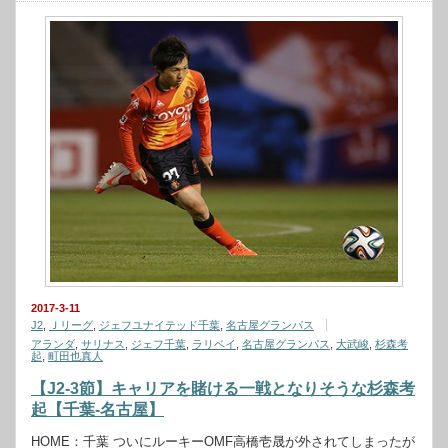
2017-3-11
J2
,
Ｊリーグ
,
ジェフユナイテッド千葉
,
名古屋グランパス
アランダ
,
サリナス
,
ジェフ千葉
,
ラリベイ
,
名古屋グランパス
,
大武峻
,
杉森考
起
,
町田也真人
【J2-3節】キャリアを賭ける一戦となりそうな杉森考
起【千葉-名古屋】
HOME：千葉 ついにルーキーOMF高橋壱晟が外されてしまったが