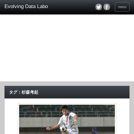
menu
タグ：杉森考起