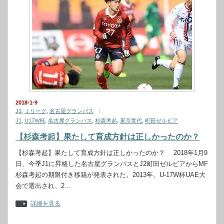
2018-1-9
J1
,
Ｊリーグ
,
名古屋グランパス
J1
,
U17W杯
,
名古屋グランパス
,
杉森考起
,
東京世代
,
町田ゼルビア
【杉森考起】果たして育成方針は正しかったのか？
【杉森考起】果たして育成方針は正しかったのか？ 2018年1月9
日、今季J1に昇格した名古屋グランパスとJ2町田ゼルビアからMF
杉森考起の期限付き移籍が発表された。2013年、U-17W杯UAE大
会で選出され、2…
詳細を見る