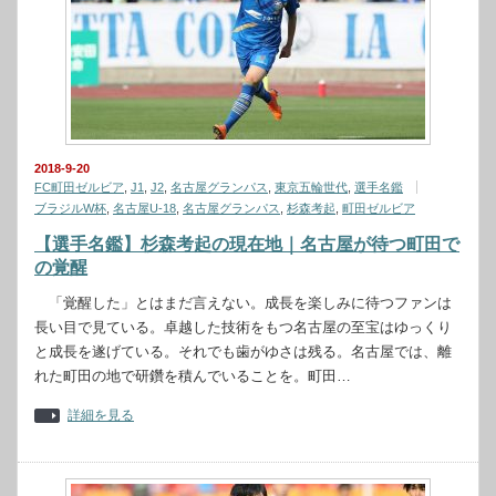
2018-9-20
FC町田ゼルビア
,
J1
,
J2
,
名古屋グランパス
,
東京五輪世代
,
選手名鑑
ブラジルW杯
,
名古屋U-18
,
名古屋グランパス
,
杉森考起
,
町田ゼルビア
【選手名鑑】杉森考起の現在地｜名古屋が待つ町田で
の覚醒
「覚醒した」とはまだ言えない。成長を楽しみに待つファンは
長い目で見ている。卓越した技術をもつ名古屋の至宝はゆっくり
と成長を遂げている。それでも歯がゆさは残る。名古屋では、離
れた町田の地で研鑽を積んでいることを。町田…
詳細を見る