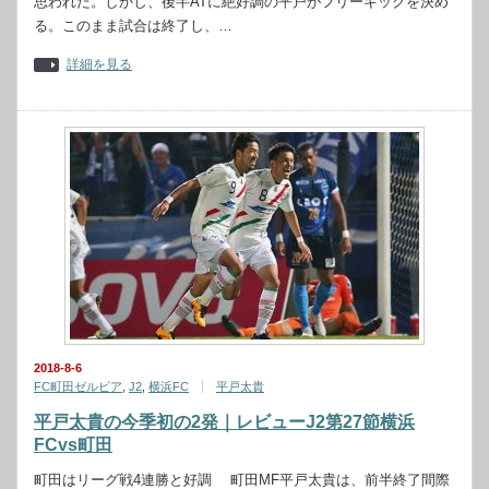
思われた。しかし、後半ATに絶好調の平戸がフリーキックを決め
る。このまま試合は終了し、…
詳細を見る
2018-8-6
FC町田ゼルビア
,
J2
,
横浜FC
平戸太貴
平戸太貴の今季初の2発｜レビューJ2第27節横浜
FCvs町田
町田はリーグ戦4連勝と好調 町田MF平戸太貴は、前半終了間際