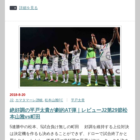
詳細を見る
2018-8-20
J2
,
カマタマーレ讃岐
,
松本山雅FC
平戸太貴
絶好調の平戸太貴が劇的AT弾｜レビューJ2第29節松
本山雅vs町田
5連勝中の松本、5試合負け無しの町田 好調を維持する上位対決
は決定機を作るも決めきることができず、ドローで試合終了かと