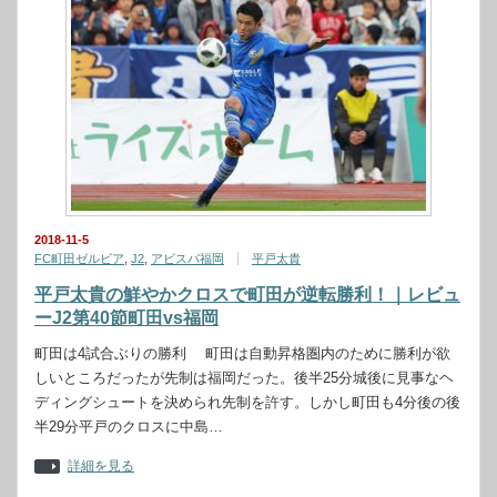
2018-11-5
FC町田ゼルビア
,
J2
,
アビスパ福岡
平戸太貴
平戸太貴の鮮やかクロスで町田が逆転勝利！｜レビュ
ーJ2第40節町田vs福岡
町田は4試合ぶりの勝利 町田は自動昇格圏内のために勝利が欲
しいところだったが先制は福岡だった。後半25分城後に見事なヘ
ディングシュートを決められ先制を許す。しかし町田も4分後の後
半29分平戸のクロスに中島…
詳細を見る