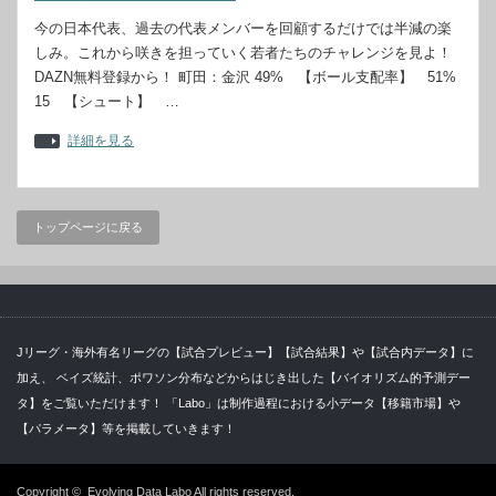
今の日本代表、過去の代表メンバーを回顧するだけでは半減の楽
しみ。これから咲きを担っていく若者たちのチャレンジを見よ！
DAZN無料登録から！ 町田：金沢 49% 【ボール支配率】 51%
15 【シュート】 …
詳細を見る
トップページに戻る
Jリーグ・海外有名リーグの【試合プレビュー】【試合結果】や【試合内データ】に
加え、 ベイズ統計、ポワソン分布などからはじき出した【バイオリズム的予測デー
タ】をご覧いただけます！ 「Labo」は制作過程における小データ【移籍市場】や
【パラメータ】等を掲載していきます！
Copyright ©
Evolving Data Labo
All rights reserved.