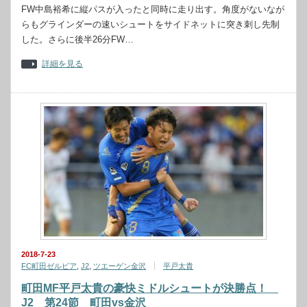
FW中島裕希に縦パスが入ったと同時に走り出す。角度がないなが
らもグラインダーの速いシュートをサイドネットに突き刺し先制
した。さらに後半26分FW…
詳細を見る
2018-7-23
FC町田ゼルビア
,
J2
,
ツエーゲン金沢
平戸太貴
町田MF平戸太貴の豪快ミドルシュートが決勝点！
J2 第24節 町田vs金沢