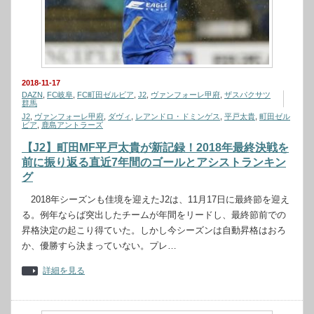
2018-11-17
DAZN
,
FC岐阜
,
FC町田ゼルビア
,
J2
,
ヴァンフォーレ甲府
,
ザスパクサツ
群馬
J2
,
ヴァンフォーレ甲府
,
ダヴィ
,
レアンドロ・ドミンゲス
,
平戸太貴
,
町田ゼル
ビア
,
鹿島アントラーズ
【J2】町田MF平戸太貴が新記録！2018年最終決戦を
前に振り返る直近7年間のゴールとアシストランキン
グ
2018年シーズンも佳境を迎えたJ2は、11月17日に最終節を迎え
る。例年ならば突出したチームが年間をリードし、最終節前での
昇格決定の起こり得ていた。しかし今シーズンは自動昇格はおろ
か、優勝すら決まっていない。プレ…
詳細を見る