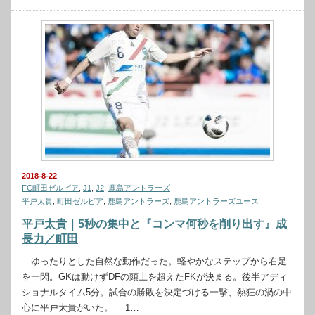
2018-8-22
FC町田ゼルビア
,
J1
,
J2
,
鹿島アントラーズ
平戸太貴
,
町田ゼルビア
,
鹿島アントラーズ
,
鹿島アントラーズユース
平戸太貴｜5秒の集中と『コンマ何秒を削り出す』成
長力／町田
ゆったりとした自然な動作だった。軽やかなステップから右足
を一閃。GKは動けずDFの頭上を超えたFKが決まる。後半アディ
ショナルタイム5分。試合の勝敗を決定づける一撃、熱狂の渦の中
心に平戸太貴がいた。 1…