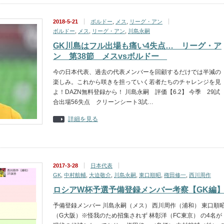
2018-5-21
ボルドー
,
メス
,
リーグ・アン
ボルドー
,
メス
,
リーグ・アン
,
川島永嗣
GK川島はフル出場も痛い4失点… リーグ・ア
ン 第38節 メスvsボルドー
今の日本代表、過去の代表メンバーを回顧するだけでは半減の
楽しみ。これから咲きを担っていく若者たちのチャレンジを見
よ！DAZN無料登録から！ 川島永嗣 評価【6.2】 今季 29試
合出場56失点 クリーンシート3試…
詳細を見る
2017-3-28
日本代表
GK
,
中村航輔
,
大迫敬介
,
川島永嗣
,
東口順昭
,
権田修一
,
西川周作
ロシアW杯予選予備登録メンバー考察【GK編
予備登録メンバー 川島永嗣（メス） 西川周作（浦和） 東口順
（G大阪）※怪我のため招集されず 林彰洋（FC東京） の4名が