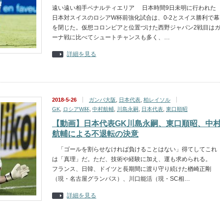
遠い遠い相手ペナルティエリア 日本時間9日未明に行われた
日本対スイスのロシアW杯前強化試合は、0-2とスイス勝利で幕
を閉じた。仮想コロンビアと位置づけた西野ジャパン2戦目は
ーナ戦に比べてシュートチャンスも多く、…
詳細を見る
2018-5-26
ガンバ大阪
,
日本代表
,
柏レイソル
GK
,
ロシアW杯
,
中村航輔
,
川島永嗣
,
日本代表
,
東口順昭
【動画】日本代表GK川島永嗣、東口順昭、中
航輔による不退転の決意
「ゴールを割らせなければ負けることはない」得てしてこれ
は「真理」だ。ただ、技術や経験に加え、運も求められる。
フランス、日韓、ドイツと長期間に渡り守り続けた楢崎正剛
（現・名古屋グランパス）、川口能活（現・SC相…
詳細を見る