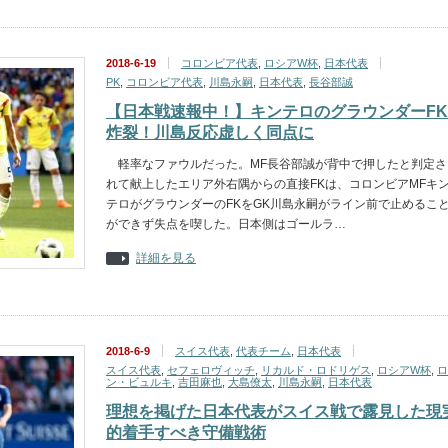
2018-6-19
コロンビア代表
,
ロシアW杯
,
日本代表
PK
,
コロンビア代表
,
川島永嗣
,
日本代表
,
長谷部誠
【日本戦速報中！】キンテロのグラウンダーFK
炸裂！川島反応虚しく同点に
軽率なファウルだった。MF長谷部誠が背中で押したと判定さ
れて献上したエリア外右隅からの直接FKは、コロンビアMFキ
テロがグラウンダーのFKをGK川島永嗣がライン前で止めるこ
ができず失点を喫した。日本側はゴールラ…
詳細を見る
2018-6-9
スイス代表
,
代表チーム
,
日本代表
スイス代表
,
セフェロヴィッチ
,
リカルド・ロドリゲス
,
ロシアW杯
,
ロ
ン・ビュルキ
,
吉田麻也
,
大島僚太
,
川島永嗣
,
日本代表
理想を掲げた日本代表がスイス戦で露見した現
的着手すべき守備戦術