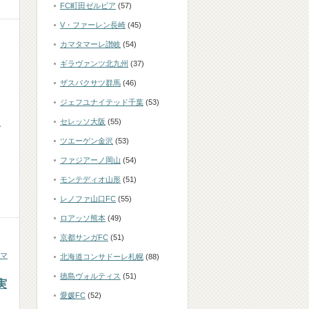
FC町田ゼルビア
(57)
V・ファーレン長崎
(45)
カマタマーレ讃岐
(54)
ギラヴァンツ北九州
(37)
ザスパクサツ群馬
(46)
ジェフユナイテッド千葉
(53)
セレッソ大阪
(55)
ン
と
ツエーゲン金沢
(53)
ファジアーノ岡山
(54)
モンテディオ山形
(51)
レノファ山口FC
(55)
ロアッソ熊本
(49)
京都サンガFC
(51)
マ
北海道コンサドーレ札幌
(88)
徳島ヴォルティス
(51)
実
愛媛FC
(52)