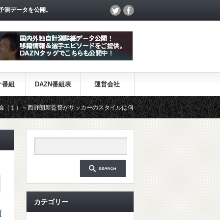
予測データを公開。
オ番組
DAZN番組表
運営会社
新監督がサッカーのスタイルは何か～
【一覧】J1・J2・J3リーグ
カテゴリー
順