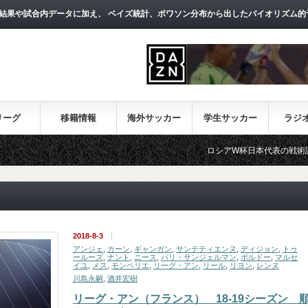
結果や試合内データに加え、 ベイズ統計、ポワソン分布から出したバイオリズム的
リーグ
移籍情報
海外サッカー
学生サッカー
ラジ
ロシアW杯日本代表の戦術論（１）～西野朗
2018-8-3
アンジェ
,
カーン
,
ギャンガン
,
サンテティエンヌ
,
ディジョン
,
トゥ
ールーズ
,
ナント
,
ニース
,
パリ・サンジェルマン
,
ボルドー
,
マルセ
イユ
,
メス
,
モンペリエ
,
リーグ・アン
,
リール
,
リヨン
,
レンヌ
川島永嗣
,
酒井宏樹
リーグ・アン（フランス） 18-19シーズン 