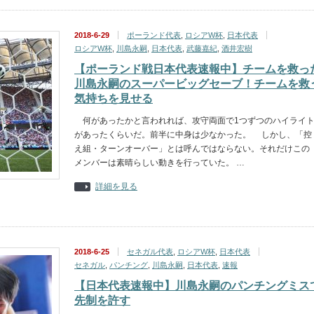
2018-6-29
ポーランド代表
,
ロシアW杯
,
日本代表
ロシアW杯
,
川島永嗣
,
日本代表
,
武藤嘉紀
,
酒井宏樹
【ポーランド戦日本代表速報中】チームを救っ
川島永嗣のスーパービッグセーブ！チームを救
気持ちを見せる
何があったかと言われれば、攻守両面で1つずつのハイライ
があったくらいだ。前半に中身は少なかった。 しかし、「控
え組・ターンオーバー」とは呼んではならない。それだけこの
メンバーは素晴らしい動きを行っていた。 …
詳細を見る
2018-6-25
セネガル代表
,
ロシアW杯
,
日本代表
セネガル
,
パンチング
,
川島永嗣
,
日本代表
,
速報
【日本代表速報中】川島永嗣のパンチングミス
先制を許す