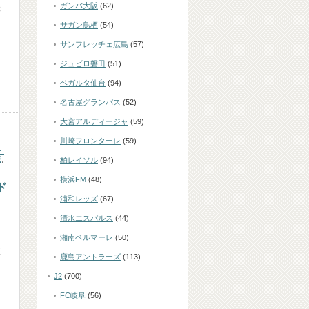
ガンバ大阪
(62)
元
サガン鳥栖
(54)
サンフレッチェ広島
(57)
ジュビロ磐田
(51)
ベガルタ仙台
(94)
名古屋グランパス
(52)
大宮アルディージャ
(59)
川崎フロンターレ
(59)
・
表
,
柏レイソル
(94)
横浜FM
(48)
ド
浦和レッズ
(67)
清水エスパルス
(44)
湘南ベルマーレ
(50)
破
鹿島アントラーズ
(113)
J2
(700)
FC岐阜
(56)