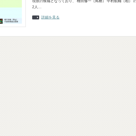
現状の候補となっており、 権田修一（鳥栖） 中村航輔（柏） 
2人…
詳細を見る