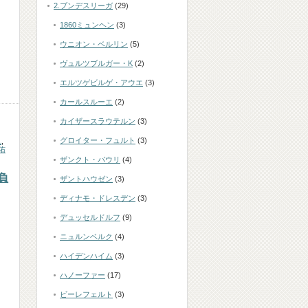
2.ブンデスリーガ
(29)
1860ミュンヘン
(3)
ウニオン・ベルリン
(5)
ヴュルツブルガー・K
(2)
エルツゲビルゲ・アウエ
(3)
カールスルーエ
(2)
カイザースラウテルン
(3)
グロイター・フュルト
(3)
也
,
佑
ザンクト・パウリ
(4)
負
ザントハウゼン
(3)
ディナモ・ドレスデン
(3)
デュッセルドルフ
(9)
ニュルンベルク
(4)
日
ハイデンハイム
(3)
ハノーファー
(17)
ビーレフェルト
(3)