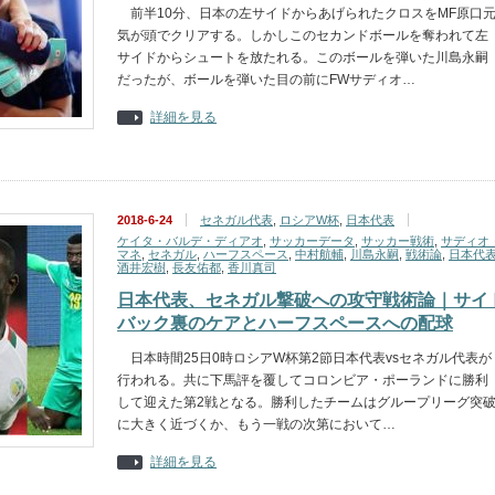
前半10分、日本の左サイドからあげられたクロスをMF原口
気が頭でクリアする。しかしこのセカンドボールを奪われて左
サイドからシュートを放たれる。このボールを弾いた川島永嗣
だったが、ボールを弾いた目の前にFWサディオ…
詳細を見る
2018-6-24
セネガル代表
,
ロシアW杯
,
日本代表
ケイタ・バルデ・ディアオ
,
サッカーデータ
,
サッカー戦術
,
サディオ
マネ
,
セネガル
,
ハーフスペース
,
中村航輔
,
川島永嗣
,
戦術論
,
日本代
酒井宏樹
,
長友佑都
,
香川真司
日本代表、セネガル撃破への攻守戦術論｜サイ
バック裏のケアとハーフスペースへの配球
日本時間25日0時ロシアW杯第2節日本代表vsセネガル代表が
行われる。共に下馬評を覆してコロンビア・ポーランドに勝利
して迎えた第2戦となる。勝利したチームはグループリーグ突
に大きく近づくか、もう一戦の次第において…
詳細を見る