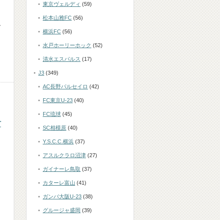
東京ヴェルディ
(59)
松本山雅FC
(56)
ガ
横浜FC
(56)
水戸ホーリーホック
(52)
清水エスパルス
(17)
J3
(349)
AC長野パルセイロ
(42)
FC東京U-23
(40)
FC琉球
(45)
村
SC相模原
(40)
Y.S.C.C.横浜
(37)
アスルクラロ沼津
(27)
ガイナーレ鳥取
(37)
カターレ富山
(41)
ガンバ大阪U-23
(38)
グルージャ盛岡
(39)