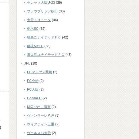
セレッソ大阪U-23
(39)
ブラウブリッツ秋田
(36)
大分トリニータ
(46)
栃木SC
(52)
福島ユナイテッドＦＣ
(42)
藤枝MYFC
(38)
鹿児島ユナイテッドＦＣ
(43)
JFL
(10)
FCマルヤス岡崎
(2)
FC今治
(2)
FC大阪
(2)
HondaFC
(2)
MIOびわこ滋賀
(2)
ヴァンラーレ八戸
(3)
】
ヴィアティン三重
(2)
昭
ヴェルスパ大分
(2)