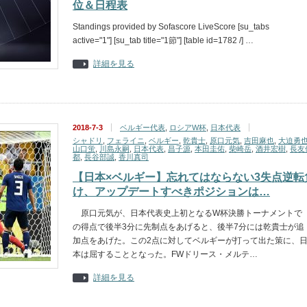
位＆日程表
Standings provided by Sofascore LiveScore [su_tabs
active="1"] [su_tab title="1節"] [table id=1782 /] …
詳細を見る
2018-7-3
ベルギー代表
,
ロシアW杯
,
日本代表
シャドリ
,
フェライニ
,
ベルギー
,
乾貴士
,
原口元気
,
吉田麻也
,
大迫勇
山口蛍
,
川島永嗣
,
日本代表
,
昌子源
,
本田圭佑
,
柴崎岳
,
酒井宏樹
,
長友
都
,
長谷部誠
,
香川真司
【日本×ベルギー】忘れてはならない3失点逆転
け、アップデートすべきポジションは…
原口元気が、日本代表史上初となるW杯決勝トーナメントで
の得点で後半3分に先制点をあげると、後半7分には乾貴士が追
加点をあげた。この2点に対してベルギーが打って出た策に、
本は屈することとなった。FWドリース・メルテ…
詳細を見る