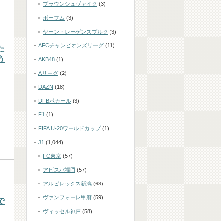
ブラウンシュヴァイク
(3)
ボーフム
(3)
ヤーン・レーゲンスブルク
(3)
AFCチャンピオンズリーグ
(11)
た
う
AKB48
(1)
Aリーグ
(2)
ト
DAZN
(18)
DFBポカール
(3)
F1
(1)
FIFA U-20ワールドカップ
(1)
J1
(1,044)
FC東京
(57)
アビスパ福岡
(57)
アルビレックス新潟
(63)
ヴァンフォーレ甲府
(59)
で
ヴィッセル神戸
(58)