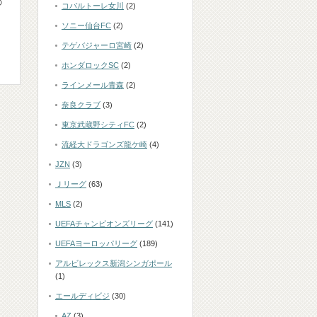
の
コバルトーレ女川
(2)
ソニー仙台FC
(2)
テゲバジャーロ宮崎
(2)
ホンダロックSC
(2)
ラインメール青森
(2)
奈良クラブ
(3)
東京武蔵野シティFC
(2)
流経大ドラゴンズ龍ケ崎
(4)
JZN
(3)
Ｊリーグ
(63)
MLS
(2)
UEFAチャンピオンズリーグ
(141)
UEFAヨーロッパリーグ
(189)
アルビレックス新潟シンガポール
(1)
エールディビジ
(30)
AZ
(3)