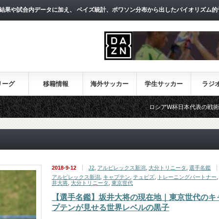
結果や試合内データに加え、 ベイズ統計、ポワソン分布から出したバイオリズム的
リーグ
移籍情報
海外サッカー
学生サッカー
ラジ
ロシアW杯日本代表の戦術論（１）～西
2018-9-12
J2
,
アルビレックス新潟
,
大分トリニータ
,
選手名鑑
アルビレックス新潟
,
キャプテン
,
テュビズ
,
トレーニングパートナー
井大将
,
大分トリニータ
,
東京世代
【選手名鑑】坂井大将の現在地｜東京世代のキ
プテンが見せる世界レベルの黒子