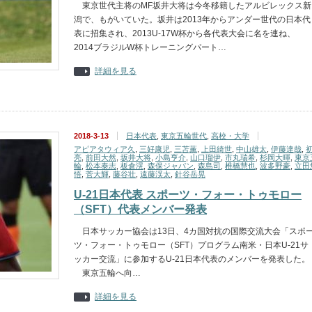
東京世代主将のMF坂井大将は今冬移籍したアルビレックス新
潟で、もがいていた。坂井は2013年からアンダー世代の日本代
表に招集され、2013U-17W杯から各代表大会に名を連ね、
2014ブラジルW杯トレーニングパート…
詳細を見る
2018-3-13
日本代表
,
東京五輪世代
,
高校・大学
アピアタウィア久
,
三好康児
,
三苫薫
,
上田綺世
,
中山雄太
,
伊藤達哉
,
亮
,
前田大然
,
坂井大将
,
小島亨介
,
山口瑠伊
,
市丸瑞希
,
杉岡大暉
,
東京
輪
,
松本泰志
,
板倉滉
,
森保ジャパン
,
森島司
,
椎橋慧也
,
波多野豪
,
立田
悟
,
菅大輝
,
藤谷壮
,
遠藤渓太
,
針谷岳晃
U-21日本代表 スポーツ・フォー・トゥモロー
（SFT）代表メンバー発表
日本サッカー協会は13日、4カ国対抗の国際交流大会「スポ
ツ・フォー・トゥモロー（SFT）プログラム南米・日本U-21サ
ッカー交流」に参加するU-21日本代表のメンバーを発表した。
東京五輪へ向…
詳細を見る