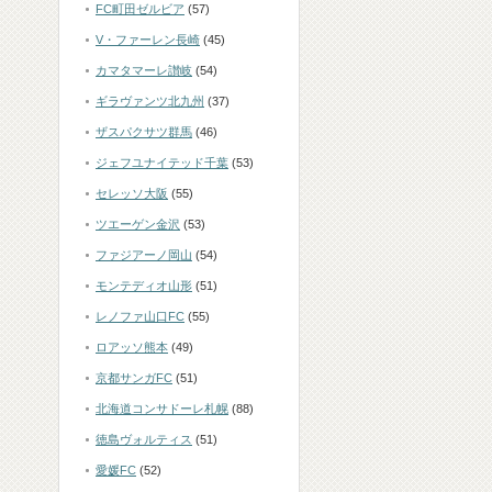
FC町田ゼルビア
(57)
V・ファーレン長崎
(45)
カマタマーレ讃岐
(54)
ギラヴァンツ北九州
(37)
ザスパクサツ群馬
(46)
ジェフユナイテッド千葉
(53)
セレッソ大阪
(55)
ツエーゲン金沢
(53)
ファジアーノ岡山
(54)
モンテディオ山形
(51)
レノファ山口FC
(55)
ロアッソ熊本
(49)
京都サンガFC
(51)
北海道コンサドーレ札幌
(88)
徳島ヴォルティス
(51)
愛媛FC
(52)