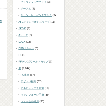
ブラウンシュヴァイク
(3)
ボーフム
(3)
ヤーン・レーゲンスブルク
(3)
森
AFCチャンピオンズリーグ
(11)
AKB48
(1)
Aリーグ
(2)
DAZN
(18)
DFBポカール
(3)
F1
(1)
FIFA U-20ワールドカップ
(1)
J1
(1,044)
FC東京
(57)
アビスパ福岡
(57)
アルビレックス新潟
(63)
ヴァンフォーレ甲府
(59)
ヴィッセル神戸
(58)