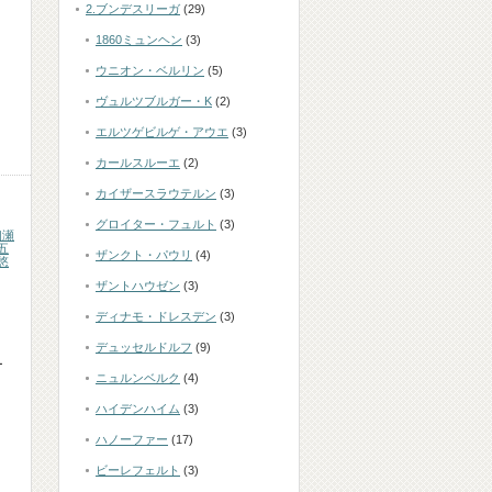
2.ブンデスリーガ
(29)
1860ミュンヘン
(3)
ウニオン・ベルリン
(5)
ヴュルツブルガー・K
(2)
エルツゲビルゲ・アウエ
(3)
カールスルーエ
(2)
カイザースラウテルン
(3)
グロイター・フュルト
(3)
初瀬
五
ザンクト・パウリ
(4)
悠
ザントハウゼン
(3)
ディナモ・ドレスデン
(3)
デュッセルドルフ
(9)
ー
ニュルンベルク
(4)
ハイデンハイム
(3)
ハノーファー
(17)
ビーレフェルト
(3)