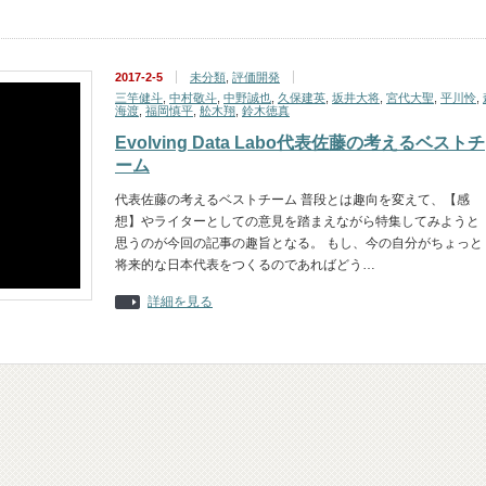
2017-2-5
未分類
,
評価開発
三竿健斗
,
中村敬斗
,
中野誠也
,
久保建英
,
坂井大将
,
宮代大聖
,
平川怜
,
海渡
,
福岡慎平
,
舩木翔
,
鈴木徳真
Evolving Data Labo代表佐藤の考えるベストチ
ーム
代表佐藤の考えるベストチーム 普段とは趣向を変えて、【感
想】やライターとしての意見を踏まえながら特集してみようと
思うのが今回の記事の趣旨となる。 もし、今の自分がちょっと
将来的な日本代表をつくるのであればどう…
詳細を見る