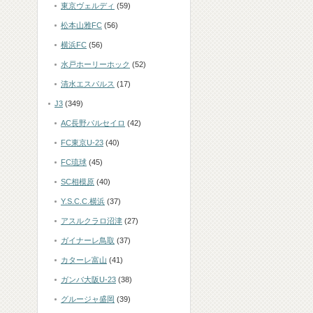
東京ヴェルディ
(59)
松本山雅FC
(56)
横浜FC
(56)
水戸ホーリーホック
(52)
清水エスパルス
(17)
J3
(349)
AC長野パルセイロ
(42)
FC東京U-23
(40)
FC琉球
(45)
SC相模原
(40)
Y.S.C.C.横浜
(37)
アスルクラロ沼津
(27)
ガイナーレ鳥取
(37)
カターレ富山
(41)
ガンバ大阪U-23
(38)
グルージャ盛岡
(39)