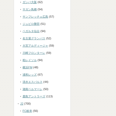
ガンバ大阪
(62)
サガン鳥栖
(54)
サンフレッチェ広島
(57)
ジュビロ磐田
(51)
ベガルタ仙台
(94)
名古屋グランパス
(52)
大宮アルディージャ
(59)
川崎フロンターレ
(59)
柏レイソル
(94)
横浜FM
(48)
浦和レッズ
(67)
清水エスパルス
(44)
湘南ベルマーレ
(50)
鹿島アントラーズ
(113)
J2
(700)
FC岐阜
(56)