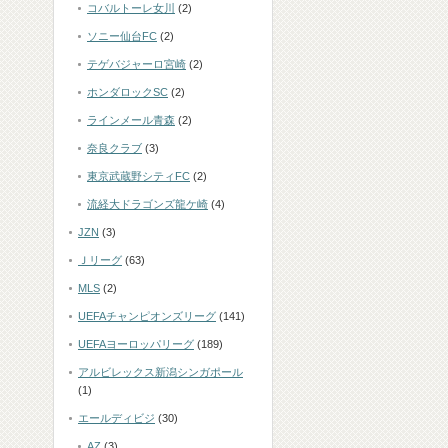
コバルトーレ女川
(2)
ソニー仙台FC
(2)
テゲバジャーロ宮崎
(2)
ホンダロックSC
(2)
ラインメール青森
(2)
奈良クラブ
(3)
東京武蔵野シティFC
(2)
流経大ドラゴンズ龍ケ崎
(4)
JZN
(3)
Ｊリーグ
(63)
MLS
(2)
UEFAチャンピオンズリーグ
(141)
UEFAヨーロッパリーグ
(189)
アルビレックス新潟シンガポール
(1)
エールディビジ
(30)
AZ
(3)