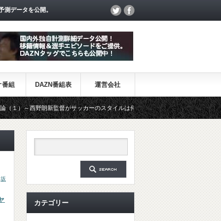
予測データを公開。
オ番組
DAZN番組表
運営会社
野朗新監督がサッカーのスタイルは何か～
【一覧】J1・J2・J3リ
,
坂
ャ
カテゴリー