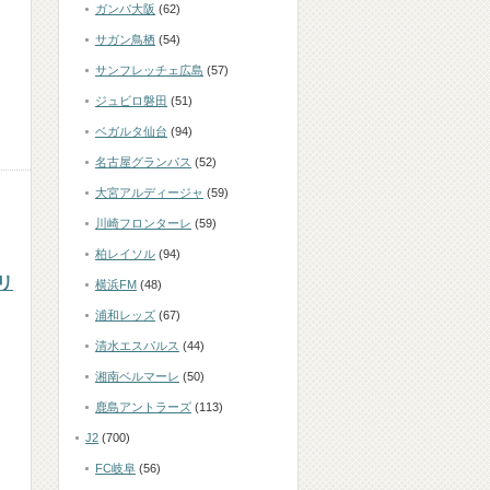
ガンバ大阪
(62)
サガン鳥栖
(54)
サンフレッチェ広島
(57)
ジュビロ磐田
(51)
ベガルタ仙台
(94)
名古屋グランパス
(52)
大宮アルディージャ
(59)
川崎フロンターレ
(59)
柏レイソル
(94)
リ
横浜FM
(48)
浦和レッズ
(67)
清水エスパルス
(44)
湘南ベルマーレ
(50)
鹿島アントラーズ
(113)
J2
(700)
FC岐阜
(56)