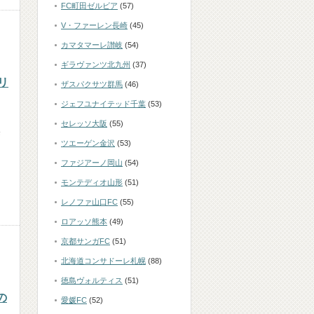
FC町田ゼルビア
(57)
V・ファーレン長崎
(45)
カマタマーレ讃岐
(54)
ギラヴァンツ北九州
(37)
リ
ザスパクサツ群馬
(46)
ジェフユナイテッド千葉
(53)
セレッソ大阪
(55)
奪
ツエーゲン金沢
(53)
ファジアーノ岡山
(54)
モンテディオ山形
(51)
レノファ山口FC
(55)
ロアッソ熊本
(49)
京都サンガFC
(51)
北海道コンサドーレ札幌
(88)
徳島ヴォルティス
(51)
の
愛媛FC
(52)