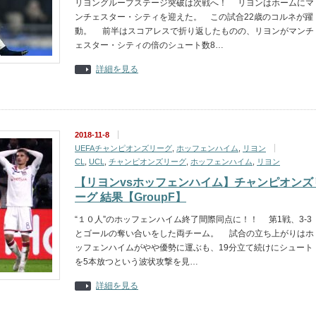
リヨングループステージ突破は次戦へ！ リヨンはホームにマ
ンチェスター・シティを迎えた。 この試合22歳のコルネが躍
動。 前半はスコアレスで折り返したものの、リヨンがマンチ
ェスター・シティの倍のシュート数8…
詳細を見る
2018-11-8
UEFAチャンピオンズリーグ
,
ホッフェンハイム
,
リヨン
CL
,
UCL
,
チャンピオンズリーグ
,
ホッフェンハイム
,
リヨン
【リヨンvsホッフェンハイム】チャンピオンズ
ーグ 結果【GroupF】
“１０人”のホッフェンハイム終了間際同点に！！ 第1戦、3-3
とゴールの奪い合いをした両チーム。 試合の立ち上がりはホ
ッフェンハイムがやや優勢に運ぶも、19分立て続けにシュート
を5本放つという波状攻撃を見…
詳細を見る