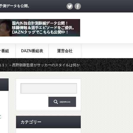
予測データを公開。
オ番組
DAZN番組表
運営会社
監督がサッカーのスタイルは何か～
【一覧】J1・J2・J3リーグ「
サ
カテゴリー