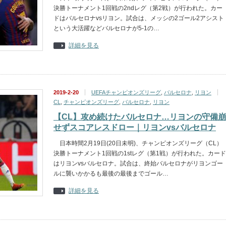
決勝トーナメント1回戦の2ndレグ（第2戦）が行われた。カー
ドはバルセロナvsリヨン。試合は、メッシの2ゴール2アシスト
という大活躍などバルセロナが5-1の…
詳細を見る
2019-2-20
UEFAチャンピオンズリーグ
,
バルセロナ
,
リヨン
CL
,
チャンピオンズリーグ
,
バルセロナ
,
リヨン
【CL】攻め続けたバルセロナ…リヨンの守備崩
せずスコアレスドロー｜リヨンvsバルセロナ
日本時間2月19日(20日未明)、チャンピオンズリーグ（CL）
決勝トーナメント1回戦の1stレグ（第1戦）が行われた。カード
はリヨンvsバルセロナ。試合は、終始バルセロナがリヨンゴー
ルに襲いかかるも最後の最後までゴール…
詳細を見る