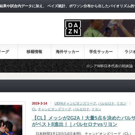
結果や試合内データに加え、 ベイズ統計、ポワソン分布から出したバイオリズム的
リーグ
移籍情報
海外サッカー
学生サッカー
ラジ
ロシアW杯日本代表の戦術論（１）～西野朗新
2019-3-14
UEFAチャンピオンズリーグ
,
バルセロナ
,
リヨン
CL
,
チャンピオンズリーグ
,
バルセロナ
,
リヨン
【CL】メッシが2G2A！大量5点を決めたバル
がベスト8進出！｜バルセロナvsリヨン
日本時間3月13日(14日未明)、チャンピオンズリーグ（CL）