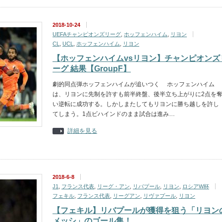
2018-10-24
UEFAチャンピオンズリーグ
,
ホッフェンハイム
,
リヨン
CL
,
UCL
,
ホッフェンハイム
,
リヨン
【ホッフェンハイムvsリヨン】チャンピオンズ
ーグ 結果【GroupF】
劇的同点弾ホッフェンハイムが追いつく ホッフェンハイム
は、リヨンに先制を許すも前半終盤、後半立ち上がりに2点を
い逆転に成功する。しかしまたしてもリヨンに勝ち越しを許し
てしまう。1点ビハインドのまま試合は進み…
詳細を見る
2018-6-8
J1
,
フランス代表
,
リーグ・アン
,
リバプール
,
リヨン
,
ロシアW杯
フェキル
,
フランス代表
,
リーグアン
,
リヴァプール
,
リヨン
【フェキル】リバプールが獲得を狙う「リヨン
メッシ」のゴール集！