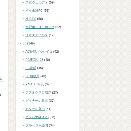
東京ヴェルディ
(59)
松本山雅FC
(56)
横浜FC
(56)
水戸ホーリーホック
(52)
清水エスパルス
(17)
J3
(349)
AC長野パルセイロ
(42)
FC東京U-23
(40)
FC琉球
(45)
SC相模原
(40)
リ
リー
Y.S.C.C.横浜
(37)
アスルクラロ沼津
(27)
ベ
ガイナーレ鳥取
(37)
カターレ富山
(41)
ガンバ大阪U-23
(38)
グルージャ盛岡
(39)