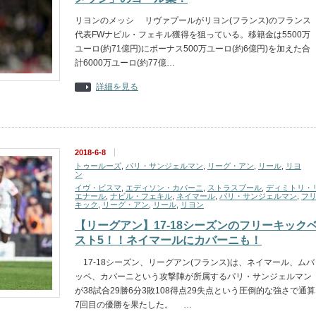
リヨンのメッシ リヴァプールがリヨン(フランス)のフランス
代表FWナビル・フェキル獲得を狙っている。移籍金は5500万
ユーロ(約71億円)にボーナス500万ユーロ(約6億円)を加えた合
計6000万ユーロ(約77億…
詳細を見る
2018-6-8
トゥールーズ
,
パリ・サンジェルマン
,
リーグ・アン
,
リール
,
リヨ
ン
イヴ・ビスマ
,
エディソン・カバーニ
,
ストラスブール
,
ディミトリ・
エナール
,
ナビル・フェキル
,
ネイマール
,
パリ・サンジェルマン
,
フ
キック
,
リーグ・アン
,
リール
,
リヨン
【リーグアン】17-18シーズンのフリーキック
スト5！！ネイマールにカバーニも！
17-18シーズン、リーグアン(フランス)は、ネイマール、ムバ
ッペ、カバーニという攻撃陣が所属するパリ・サンジェルマン
が38試合29勝6分3敗108得点29失点という圧倒的な強さで通算
7回目の優勝を果たした。 …