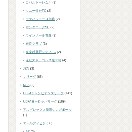
コバルトーレ女川
(2)
ソニー仙台FC
(2)
テゲバジャーロ宮崎
(2)
ホンダロックSC
(2)
ラインメール青森
(2)
奈良クラブ
(3)
東京武蔵野シティFC
(2)
流経大ドラゴンズ龍ケ崎
(4)
JZN
(3)
Ｊリーグ
(63)
MLS
(2)
UEFAチャンピオンズリーグ
(141)
UEFAヨーロッパリーグ
(189)
アルビレックス新潟シンガポール
(1)
エールディビジ
(30)
AZ
(3)