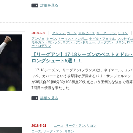
詳細を見る
2018-6-8
アンジェ
,
カーン
,
マルセイユ
,
リーグ・アン
,
リヨン
アンジェ
,
カーン
,
トーマス・マンガニ
,
ナビル・フェキル
,
マルセイ
モルガン・ヨンソン
,
ヨアン・アンドリュー
,
リーグアン
,
リヨン
,
ロ
ー・ロデリン
【リーグアン】17-18シーズンのベストミドル
ロングシュート5選！！
17-18シーズン、リーグアン(フランス)は、ネイマール、ムバ
ッペ、カバーニという攻撃陣が所属するパリ・サンジェルマン
が38試合29勝6分3敗108得点29失点という圧倒的な強さで通算
7回目の優勝を果たした。 …
詳細を見る
2018-5-21
ニース
,
リーグ・アン
,
リヨン
ニース
,
リーグ・アン
,
リヨン