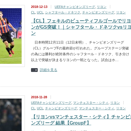
2018-12-13
UEFAチャンピオンズリーグ
,
リヨン
CL
,
UCL
,
シャフタール・ドネツク
,
チャンピオンズリーグ
,
リヨン
【CL】フェキルのビューティフルゴールでリヨ
ンがGS突破！｜シャフタール・ドネツクvsリ
ン
日本時間12月11日（12日未明）、チャンピオンズリーグ
（CL）グループFの最終節が行われた。グループステージ突破
の為には勝利が絶対条件のシャフタール・ドネツク、引き分け
以上で突破が決まるリヨンの一戦となった。試合はホ…
詳細を見る
2018-11-28
UEFAチャンピオンズリーグ
,
マンチェスター・シティ
,
リヨン
CL
,
UCL
,
チャンピオンズリーグ
,
マンチェスター・シティ
,
リヨン
【リヨンvsマンチェスター・シティ】チャンピ
ンズリーグ 結果【GroupF】