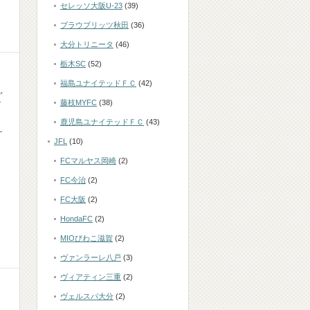
セレッソ大阪U-23
(39)
ブラウブリッツ秋田
(36)
大分トリニータ
(46)
栃木SC
(52)
福島ユナイテッドＦＣ
(42)
ユ
,
ニ
藤枝MYFC
(38)
鹿児島ユナイテッドＦＣ
(43)
・
JFL
(10)
FCマルヤス岡崎
(2)
FC今治
(2)
FC大阪
(2)
HondaFC
(2)
MIOびわこ滋賀
(2)
ヴァンラーレ八戸
(3)
ヴィアティン三重
(2)
ヴェルスパ大分
(2)