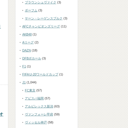
ブラウンシュヴァイク
(3)
ボーフム
(3)
ヤーン・レーゲンスブルク
(3)
ヨ
AFCチャンピオンズリーグ
(11)
AKB48
(1)
Aリーグ
(2)
DAZN
(18)
DFBポカール
(3)
F1
(1)
FIFA U-20ワールドカップ
(1)
J1
(1,044)
FC東京
(57)
アビスパ福岡
(57)
アルビレックス新潟
(63)
オ
ヴァンフォーレ甲府
(59)
ヴィッセル神戸
(58)