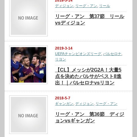
2018-5-14
ディジョン
,
リーグ・アン
,
リール
リーグ・アン 第37節 リール
vsディジョン
2019-3-14
UEFAチャンピオンズリーグ
,
バルセロナ
,
リヨン
【CL】メッシが2G2A！大量5
点を決めたバルサがベスト8進
出！｜バルセロナvsリヨン
2018-5-7
ギャンガン
,
ディジョン
,
リーグ・アン
リーグ・アン 第36節 ディジ
ョンvsギャンガン