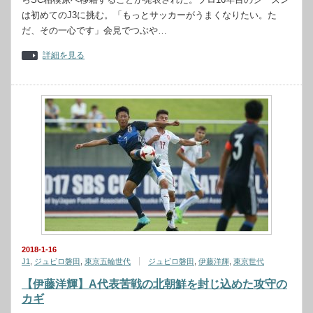
は初めてのJ3に挑む。「もっとサッカーがうまくなりたい。た
だ、その一心です」会見でつぶや…
詳細を見る
2018-1-16
J1
,
ジュビロ磐田
,
東京五輪世代
ジュビロ磐田
,
伊藤洋輝
,
東京世代
【伊藤洋輝】A代表苦戦の北朝鮮を封じ込めた攻守の
カギ