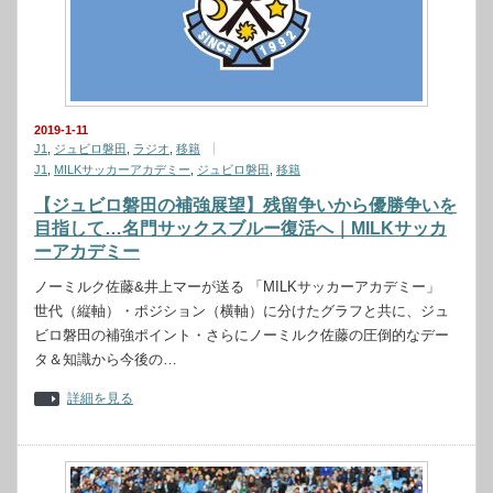
2019-1-11
J1
,
ジュビロ磐田
,
ラジオ
,
移籍
J1
,
MILKサッカーアカデミー
,
ジュビロ磐田
,
移籍
【ジュビロ磐田の補強展望】残留争いから優勝争いを
目指して…名門サックスブルー復活へ｜MILKサッカ
ーアカデミー
ノーミルク佐藤&井上マーが送る 「MILKサッカーアカデミー」
世代（縦軸）・ポジション（横軸）に分けたグラフと共に、ジュ
ビロ磐田の補強ポイント・さらにノーミルク佐藤の圧倒的なデー
タ＆知識から今後の…
詳細を見る