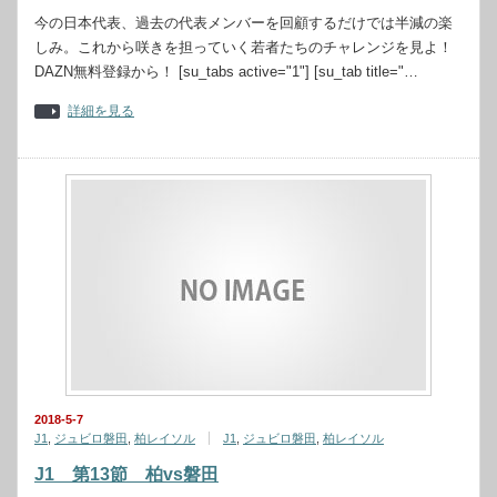
今の日本代表、過去の代表メンバーを回顧するだけでは半減の楽
しみ。これから咲きを担っていく若者たちのチャレンジを見よ！
DAZN無料登録から！ [su_tabs active="1"] [su_tab title="…
詳細を見る
2018-5-7
J1
,
ジュビロ磐田
,
柏レイソル
J1
,
ジュビロ磐田
,
柏レイソル
J1 第13節 柏vs磐田