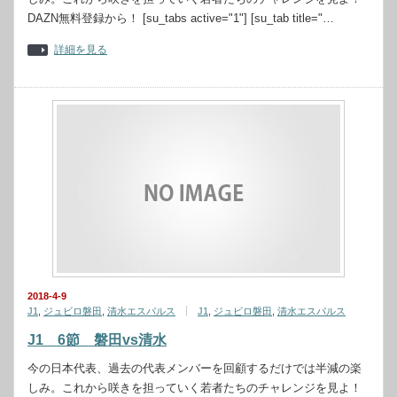
DAZN無料登録から！ [su_tabs active="1"] [su_tab title="…
詳細を見る
2018-4-9
J1
,
ジュビロ磐田
,
清水エスパルス
J1
,
ジュビロ磐田
,
清水エスパルス
J1 6節 磐田vs清水
今の日本代表、過去の代表メンバーを回顧するだけでは半減の楽
しみ。これから咲きを担っていく若者たちのチャレンジを見よ！