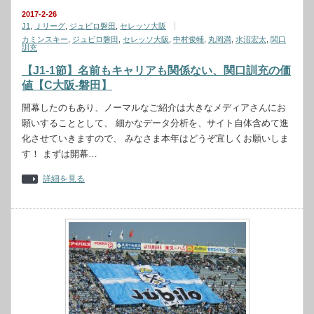
2017-2-26
J1
,
Ｊリーグ
,
ジュビロ磐田
,
セレッソ大阪
カミンスキー
,
ジュビロ磐田
,
セレッソ大阪
,
中村俊輔
,
丸岡満
,
水沼宏太
,
関口
訓充
【J1-1節】名前もキャリアも関係ない、関口訓充の価
値【C大阪-磐田】
開幕したのもあり、ノーマルなご紹介は大きなメディアさんにお
願いすることとして、 細かなデータ分析を、サイト自体含めて進
化させていきますので、 みなさま本年はどうぞ宜しくお願いしま
す！ まずは開幕…
詳細を見る