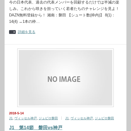
今の日本代表、過去の代表メンバーを回顧するだけでは半減の楽
しみ。これから咲きを担っていく若者たちのチャレンジを見よ！
DAZN無料登録から！ 湘南：磐田 【シュート数(枠内)】 8(1)：
14(4) →1本の枠…
詳細を見る
2018-5-14
J1
,
ヴィッセル神戸
,
ジュビロ磐田
J1
,
ヴィッセル神戸
,
ジュビロ磐田
J1 第14節 磐田vs神戸