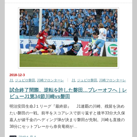
2018-12-3
J1
,
ジュビロ磐田
,
川崎フロンターレ
J1
,
ジュビロ磐田
,
川崎フロンターレ
試合終了間際、逆転を許した磐田…プレーオフへ｜レ
ビューJ1第34節川崎vs磐田
明治安田生命J１リーグ『最終節』 J1連覇の川崎、残留を決め
たい磐田の一戦。前半をスコアレスで折り返すと後半33分大久保
嘉人が値千金のヘディング弾が決まり磐田が先制。川崎も直後の
38分にセットプレーから奈良竜樹が…