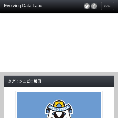
menu
タグ：ジュビロ磐田