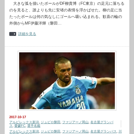
大きな弧を描いたボールがDF柳貴博（FC東京）の足元に落ちる
のを見ると、誰よりも先に安堵の表情を浮かばせた。柳の足に当
たったボールは何の気なしにゴールへ吸い込まれる。歓喜の輪の
外側からMF伊藤洋輝（磐田…
詳細を見る
2017-10-17
アルビレックス新潟
,
ジュビロ磐田
,
ファジアーノ岡山
,
名古屋グランパ
ス
,
愛媛FC
,
選手名鑑
アルビレックス新潟
,
ジュビロ磐田
,
ファジアーノ岡山
,
名古屋グランパス
,
川