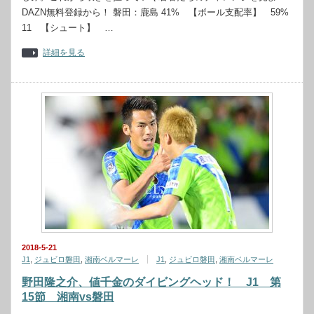
DAZN無料登録から！ 磐田：鹿島 41% 【ボール支配率】 59%
11 【シュート】 …
詳細を見る
2018-5-21
J1
,
ジュビロ磐田
,
湘南ベルマーレ
J1
,
ジュビロ磐田
,
湘南ベルマーレ
野田隆之介、値千金のダイビングヘッド！ J1 第
15節 湘南vs磐田