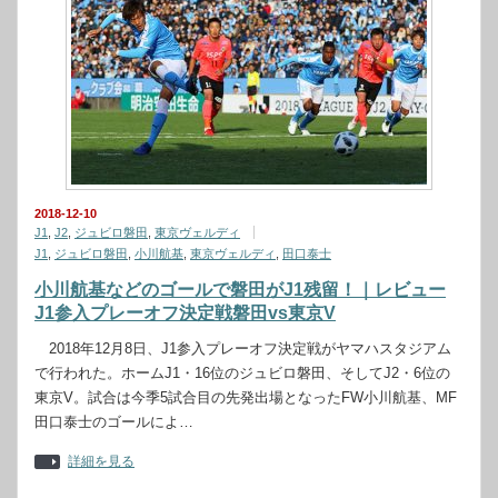
2018-12-10
J1
,
J2
,
ジュビロ磐田
,
東京ヴェルディ
J1
,
ジュビロ磐田
,
小川航基
,
東京ヴェルディ
,
田口泰士
小川航基などのゴールで磐田がJ1残留！｜レビュー
J1参入プレーオフ決定戦磐田vs東京V
2018年12月8日、J1参入プレーオフ決定戦がヤマハスタジアム
で行われた。ホームJ1・16位のジュビロ磐田、そしてJ2・6位の
東京V。試合は今季5試合目の先発出場となったFW小川航基、MF
田口泰士のゴールによ…
詳細を見る