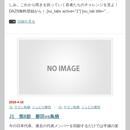
しみ。これから咲きを担っていく若者たちのチャレンジを見よ！
DAZN無料登録から！ [su_tabs active="1"] [su_tab title="…
詳細を見る
2018-4-16
J1
,
サガン鳥栖
,
ジュビロ磐田
J1
,
サガン鳥栖
,
ジュビロ磐田
J1 第8節 磐田vs鳥栖
今の日本代表、過去の代表メンバーを回顧するだけでは半減の楽