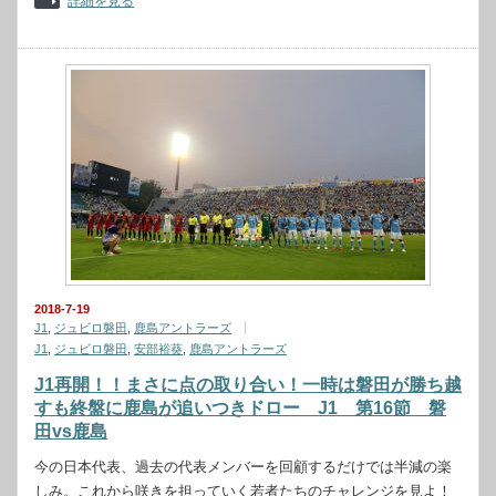
詳細を見る
2018-7-19
J1
,
ジュビロ磐田
,
鹿島アントラーズ
J1
,
ジュビロ磐田
,
安部裕葵
,
鹿島アントラーズ
J1再開！！まさに点の取り合い！一時は磐田が勝ち越
すも終盤に鹿島が追いつきドロー J1 第16節 磐
田vs鹿島
今の日本代表、過去の代表メンバーを回顧するだけでは半減の楽
しみ。これから咲きを担っていく若者たちのチャレンジを見よ！