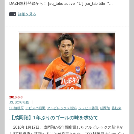
DAZN無料登録から！ [su_tabs active="1"] [su_tab title="…
詳細を見る
2018-3-8
J3
,
SC相模原
SC相模原
,
アビスパ福岡
,
アルビレックス新潟
,
ジュビロ磐田
,
成岡翔
,
藤枝東
【成岡翔】1年ぶりのゴールの味を求めて
2018年1月17日、成岡翔が5年間所属したアルビレックス新潟か
らSC相模原へ移籍することが発表された。プロ16年目のシーズン