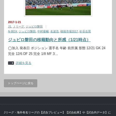
2017-1-21
J1
,
Ｊリーグ
,
ジュビロ磐田
N-BOX
,
ジュビロ磐田
,
中村俊輔
,
名波浩
,
移籍市場2017
,
針谷岳晃
ジュビロ磐田の移籍動向と所感（1/21時点）
◯加入 発表日 ポジション 選手名 年齢 前所属 形態 12/21 GK 24
完全 12/6 DF 25 完全 1/8 MF 3…
詳細を見る
トップページに戻る
Jリーグ・海外有名リーグの【試合プレビュー】【試合結果】や【試合内データ】に