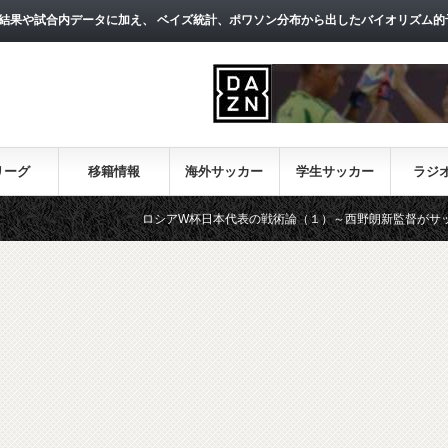
結果や試合内データに加え、 ベイズ統計、ポワソン分布から出したバイオリズム的
リーグ
移籍情報
海外サッカー
学生サッカー
ラジ
ロシアW杯日本代表の戦術論（１）～西野朗新監督がサッカーのスタイ