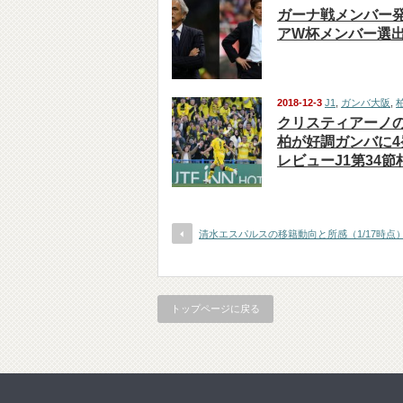
ガーナ戦メンバー
アW杯メンバー選
2018-12-3
J1
,
ガンバ大阪
,
クリスティアーノの
柏が好調ガンバに4
レビューJ1第34節
清水エスパルスの移籍動向と所感（1/17時点
トップページに戻る