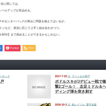
F針谷に関しては、
レベルアップが見込める。
チやセンターバックの厚みに問題を抱えてはいるが、
ウトンなど、状況に応じて上手く組み合わせつつ、
-BOX】まで高めることができるかもしれない。
a
Pocket
RSS
ーホック
2017-7-29
J1
,
ヴィッセル神戸
水戸
ポドルスキがJデビュー戦で
撃2ゴール！ 左足ミドル＆
ディング弾を突き刺す
2018-10-3
J1
,
柏レイソル
,
選手名鑑