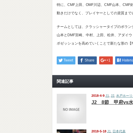
特に、CMF上田、OMF川辺、CMF山本、CM
動きだけでなく、プレイヤーとしての資質まで
チームとしては、クラッシャータイプのボラン
山本とDMF宮崎、中村、上田、松井、アダイ
ポゼッションを高めていくことで新たな形の【N
Tweet
Share
+1
Haten
関連記事
2018-4-9
J1
,
J2
,
水戸ホーリ
J2 8節 甲府vs
2018-5-18
J1
,
日本代表