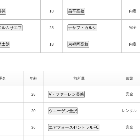
内定
18
完全
28
内定
18
手名
年齢
前所属
形態
完全
28
レンタル
20
完全
36