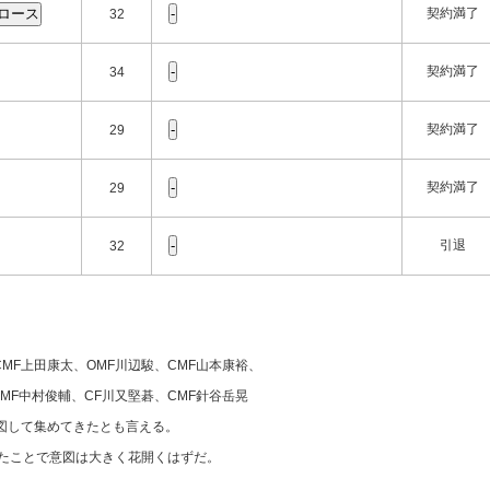
契約満了
32
契約満了
34
契約満了
29
契約満了
29
引退
32
CMF上田康太、OMF川辺駿、CMF山本康裕、
OMF中村俊輔、CF川又堅碁、CMF針谷岳晃
図して集めてきたとも言える。
ったことで意図は大きく花開くはずだ。