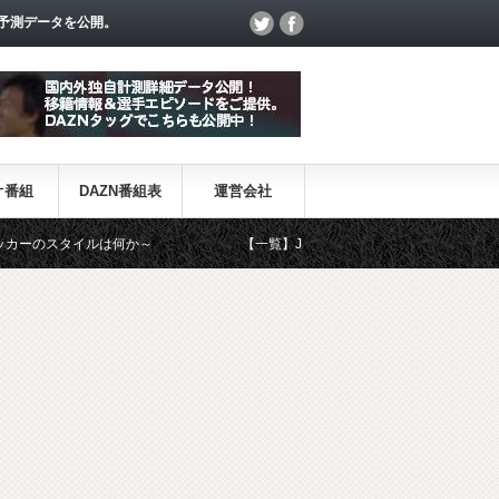
予測データを公開。
オ番組
DAZN番組表
運営会社
ルは何か～
【一覧】J1・J2・J3リーグ「退団・戦力外選手＆新加入