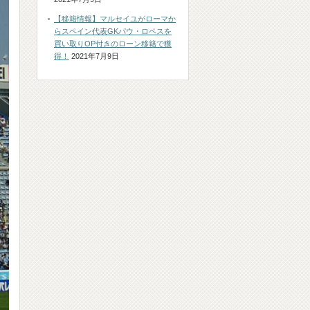
【移籍情報】マルセイユがローマか
らスペイン代表GKパウ・ロペスを
買い取りOP付きのローン移籍で獲
得！
2021年7月9日