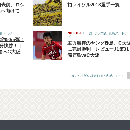
発表前、ロシ
柏レイソル2018選手一覧
出へ向けて
柏レイソル
2018-11-1
J1
,
セレッソ大阪
,
鹿島アントラ
ズ
約50m弾！
主力温存のヤング鹿島、C大
発快勝！｜
に完封勝利｜レビューJ1第31
柏vsG大阪
節鹿島vsC大阪
）
ガンバ大阪の移籍動向と所感（1/21）