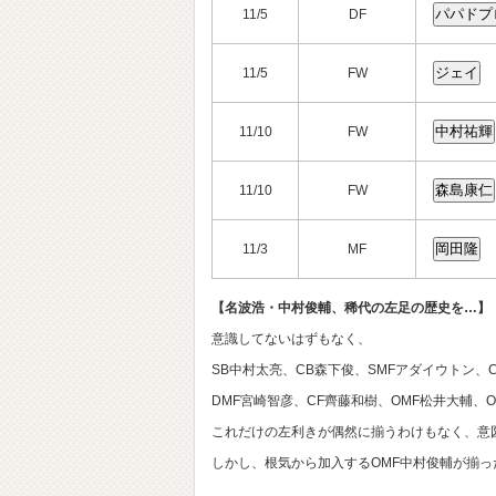
11/5
DF
11/5
FW
11/10
FW
11/10
FW
11/3
MF
【名波浩・中村俊輔、稀代の左足の歴史を…】
意識してないはずもなく、
SB中村太亮、CB森下俊、SMFアダイウトン、
DMF宮崎智彦、CF齊藤和樹、OMF松井大輔、
これだけの左利きが偶然に揃うわけもなく、意
しかし、根気から加入するOMF中村俊輔が揃