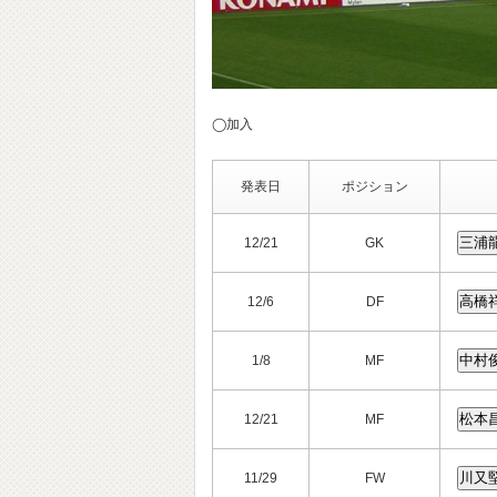
◯加入
発表日
ポジション
12/21
GK
12/6
DF
1/8
MF
12/21
MF
11/29
FW