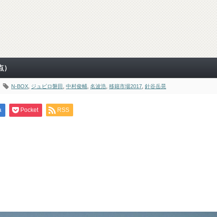
点）
N-BOX
,
ジュビロ磐田
,
中村俊輔
,
名波浩
,
移籍市場2017
,
針谷岳晃
a
Pocket
RSS