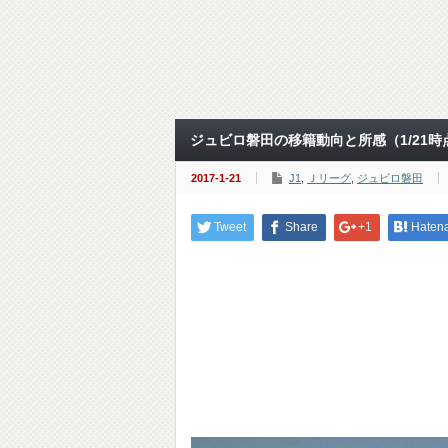
ジュビロ磐田の移籍動向と所感（1/21時
2017-1-21
J1
,
Ｊリーグ
,
ジュビロ磐田
Tweet
Share
+1
Haten