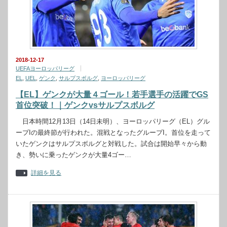
2018-12-17
UEFAヨーロッパリーグ
EL
,
UEL
,
ゲンク
,
サルプスボルグ
,
ヨーロッパリーグ
【EL】ゲンクが大量４ゴール！若手選手の活躍でGS
首位突破！｜ゲンクvsサルプスボルグ
日本時間12月13日（14日未明）、ヨーロッパリーグ（EL）グル
ープIの最終節が行われた。混戦となったグループI。首位を走って
いたゲンクはサルプスボルグと対戦した。試合は開始早々から動
き、勢いに乗ったゲンクが大量4ゴー…
詳細を見る