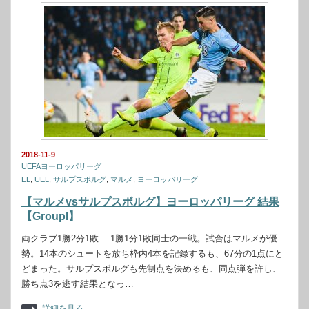
2018-11-9
UEFAヨーロッパリーグ
EL
,
UEL
,
サルプスボルグ
,
マルメ
,
ヨーロッパリーグ
【マルメvsサルプスボルグ】ヨーロッパリーグ 結果
【GroupI】
両クラブ1勝2分1敗 1勝1分1敗同士の一戦。試合はマルメが優
勢。14本のシュートを放ち枠内4本を記録するも、67分の1点にと
どまった。サルプスボルグも先制点を決めるも、同点弾を許し、
勝ち点3を逃す結果となっ…
詳細を見る