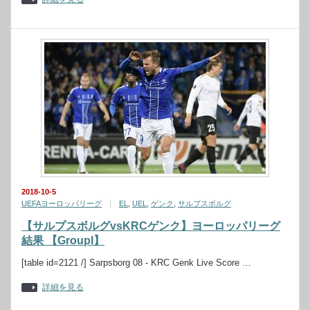
2018-10-5
UEFAヨーロッパリーグ
EL
,
UEL
,
ゲンク
,
サルプスボルグ
【サルプスボルグvsKRCゲンク】ヨーロッパリーグ
結果 【GroupI】
[table id=2121 /] Sarpsborg 08 - KRC Genk Live Score …
詳細を見る