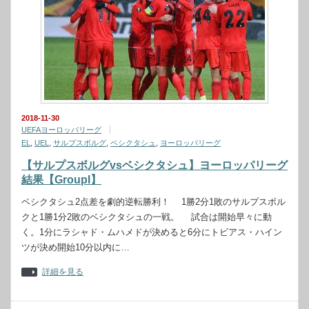
2018-11-30
UEFAヨーロッパリーグ
EL
,
UEL
,
サルプスボルグ
,
ベシクタシュ
,
ヨーロッパリーグ
【サルプスボルグvsベシクタシュ】ヨーロッパリーグ
結果【GroupI】
ベシクタシュ2点差を劇的逆転勝利！ 1勝2分1敗のサルプスボル
クと1勝1分2敗のベシクタシュの一戦。 試合は開始早々に動
く。1分にラシャド・ムハメドが決めると6分にトビアス・ハイン
ツが決め開始10分以内に…
詳細を見る