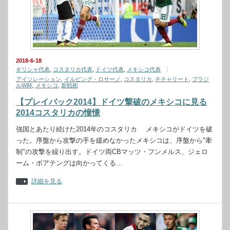
2018-6-18
ギリシャ代表
,
コスタリカ代表
,
ドイツ代表
,
メキシコ代表
アイソレーション
,
イルビング・ロサーノ
,
コスタリカ
,
チチャリート
,
ブラジ
ルW杯
,
メキシコ
,
新戦術
【プレイバック2014】ドイツ撃破のメキシコに見る
2014コスタリカの憧憬
強国とあたり続けた2014年のコスタリカ メキシコがドイツを破
った。序盤から攻撃の手を緩めなかったメキシコは、序盤から"牽
制"の攻撃を繰り出す。ドイツ両CBマッツ・フンメルス、ジェロ
ーム・ボアテングは向かってくる…
詳細を見る