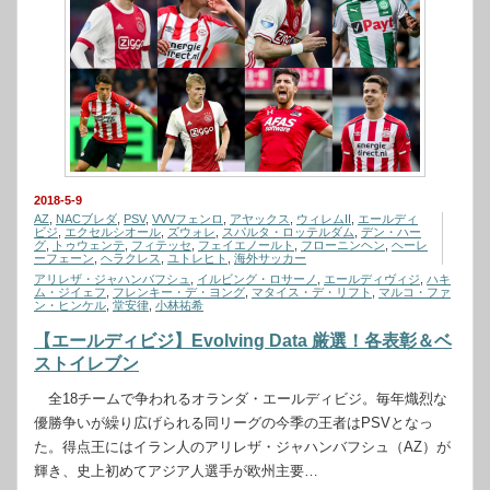
2018-5-9
AZ
,
NACブレダ
,
PSV
,
VVVフェンロ
,
アヤックス
,
ウィレムII
,
エールディ
ビジ
,
エクセルシオール
,
ズウォレ
,
スパルタ・ロッテルダム
,
デン・ハー
グ
,
トゥウェンテ
,
フィテッセ
,
フェイエノールト
,
フローニンヘン
,
ヘーレ
ーフェーン
,
ヘラクレス
,
ユトレヒト
,
海外サッカー
アリレザ・ジャハンバフシュ
,
イルビング・ロサーノ
,
エールディヴィジ
,
ハキ
ム・ジイェフ
,
フレンキー・デ・ヨング
,
マタイス・デ・リフト
,
マルコ・ファ
ン・ヒンケル
,
堂安律
,
小林祐希
【エールディビジ】Evolving Data 厳選！各表彰＆ベ
ストイレブン
全18チームで争われるオランダ・エールディビジ。毎年熾烈な
優勝争いが繰り広げられる同リーグの今季の王者はPSVとなっ
た。得点王にはイラン人のアリレザ・ジャハンバフシュ（AZ）が
輝き、史上初めてアジア人選手が欧州主要…