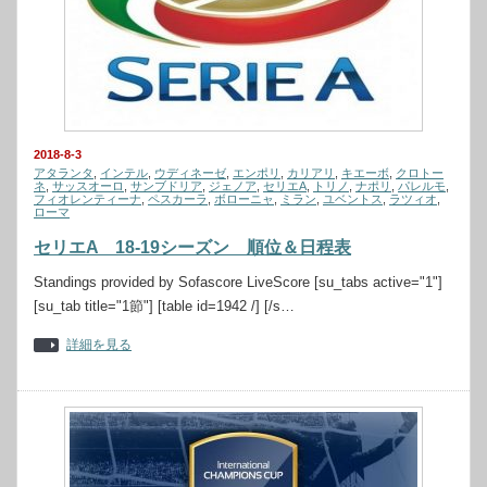
2018-8-3
アタランタ
,
インテル
,
ウディネーゼ
,
エンポリ
,
カリアリ
,
キエーボ
,
クロトー
ネ
,
サッスオーロ
,
サンブドリア
,
ジェノア
,
セリエA
,
トリノ
,
ナポリ
,
パレルモ
,
フィオレンティーナ
,
ペスカーラ
,
ボローニャ
,
ミラン
,
ユベントス
,
ラツィオ
,
ローマ
セリエA 18-19シーズン 順位＆日程表
Standings provided by Sofascore LiveScore [su_tabs active="1"]
[su_tab title="1節"] [table id=1942 /] [/s…
詳細を見る