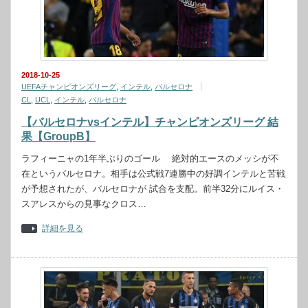
2018-10-25
UEFAチャンピオンズリーグ
,
インテル
,
バルセロナ
CL
,
UCL
,
インテル
,
バルセロナ
【バルセロナvsインテル】チャンピオンズリーグ 結
果【GroupB】
ラフィーニャの1年半ぶりのゴール 絶対的エースのメッシが不
在というバルセロナ。相手は公式戦7連勝中の好調インテルと苦戦
が予想されたが、バルセロナが 試合を支配。前半32分にルイス・
スアレスからの見事なクロス…
詳細を見る