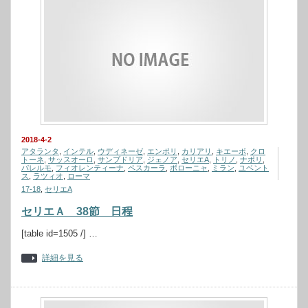
2018-4-2
アタランタ
,
インテル
,
ウディネーゼ
,
エンポリ
,
カリアリ
,
キエーボ
,
クロ
トーネ
,
サッスオーロ
,
サンブドリア
,
ジェノア
,
セリエA
,
トリノ
,
ナポリ
,
パレルモ
,
フィオレンティーナ
,
ペスカーラ
,
ボローニャ
,
ミラン
,
ユベント
ス
,
ラツィオ
,
ローマ
17-18
,
セリエA
セリエＡ 38節 日程
[table id=1505 /] …
詳細を見る