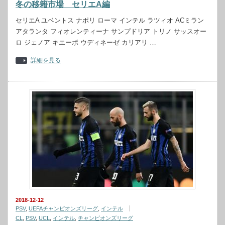
冬の移籍市場 セリエA編
セリエA ユベントス ナポリ ローマ インテル ラツィオ ACミラン
アタランタ フィオレンティーナ サンプドリア トリノ サッスオー
ロ ジェノア キエーボ ウディネーゼ カリアリ …
詳細を見る
2018-12-12
PSV
,
UEFAチャンピオンズリーグ
,
インテル
CL
,
PSV
,
UCL
,
インテル
,
チャンピオンズリーグ