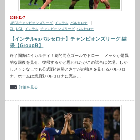
2018-11-7
UEFAチャンピオンズリーグ
,
インテル
,
バルセロナ
CL
,
UCL
,
インテル
,
チャンピオンズリーグ
,
バルセロナ
【インテルvsバルセロナ】チャンピオンズリーグ 結
果【GroupB】
終了間際にイカルディ！劇的同点ゴールでドロー メッシが驚異
的な回復を見せ、復帰するかと思われたがこの試合は欠場。しか
しメッシなしでも公式戦4連勝とさすがの強さを見せるバルセロ
ナ。ホームは第1戦バルセロナに完封…
詳細を見る