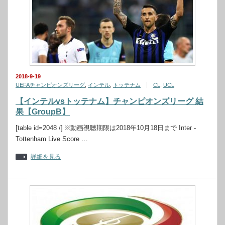
2018-9-19
UEFAチャンピオンズリーグ
,
インテル
,
トッテナム
CL
,
UCL
【インテルvsトッテナム】チャンピオンズリーグ 結
果【GroupB】
[table id=2048 /] ※動画視聴期限は2018年10月18日まで Inter -
Tottenham Live Score …
詳細を見る