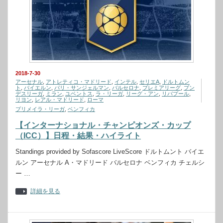
2018-7-30
アーセナル
,
アトレティコ・マドリード
,
インテル
,
セリエA
,
ドルトムン
ト
,
バイエルン
,
パリ・サンジェルマン
,
バルセロナ
,
プレミアリーグ
,
ブン
デスリーガ
,
ミラン
,
ユベントス
,
ラ・リーガ
,
リーグ・アン
,
リバプール
,
リヨン
,
レアル・マドリード
,
ローマ
プリメイラ・リーガ
,
ベンフィカ
【インターナショナル・チャンピオンズ・カップ
（ICC）】日程・結果・ハイライト
Standings provided by Sofascore LiveScore ドルトムント バイエ
ルン アーセナル A・マドリード バルセロナ ベンフィカ チェルシ
ー …
詳細を見る