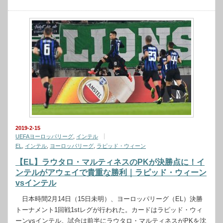
2019-2-15
UEFAヨーロッパリーグ
,
インテル
EL
,
インテル
,
ヨーロッパリーグ
,
ラピッド・ウィーン
【EL】ラウタロ・マルティネスのPKが決勝点に！イ
ンテルがアウェイで貴重な勝利｜ラピッド・ウィーン
vsインテル
日本時間2月14日（15日未明）、ヨーロッパリーグ（EL）決勝
トーナメント1回戦1stレグが行われた。カードはラピッド・ウィ
ーンvsインテル。試合は前半にラウタロ・マルティネスがPKを沈