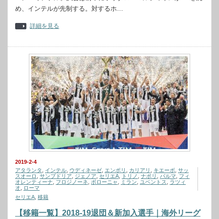
め、インテルが先制する。対するホ…
詳細を見る
2019-2-4
アタランタ
,
インテル
,
ウディネーゼ
,
エンポリ
,
カリアリ
,
キエーボ
,
サッ
スオーロ
,
サンブドリア
,
ジェノア
,
セリエA
,
トリノ
,
ナポリ
,
パルマ
,
フィ
オレンティーナ
,
フロジノーネ
,
ボローニャ
,
ミラン
,
ユベントス
,
ラツィ
オ
,
ローマ
セリエA
,
移籍
【移籍一覧】2018-19退団＆新加入選手｜海外リーグ