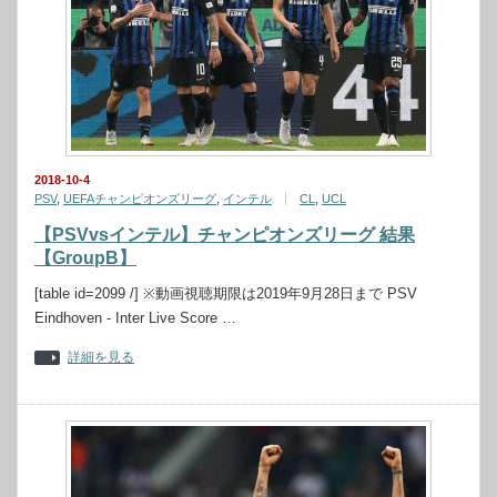
2018-10-4
PSV
,
UEFAチャンピオンズリーグ
,
インテル
CL
,
UCL
【PSVvsインテル】チャンピオンズリーグ 結果
【GroupB】
[table id=2099 /] ※動画視聴期限は2019年9月28日まで PSV
Eindhoven - Inter Live Score …
詳細を見る