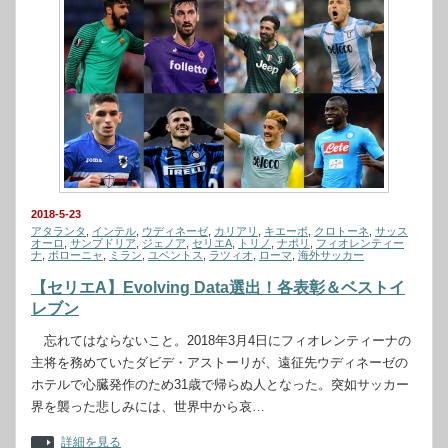
2018-5-23
アタランタ
,
インテル
,
ウディネーゼ
,
カリアリ
,
キエーボ
,
クロトーネ
,
サッス
オーロ
,
サンブドリア
,
ジェノア
,
セリエA
,
トリノ
,
ナポリ
,
フィオレンティー
ナ
,
ボローニャ
,
ミラン
,
ユベントス
,
ラツィオ
,
ローマ
,
海外サッカー
【セリエA】Evolving Data選出！各表彰＆ベストイ
レブン
忘れてはならないこと。2018年3月4日にフィオレンティーナの
主将を務めていたダビデ・アストーリが、遠征先ウディネーゼの
ホテルで心臓発作のため31歳で帰らぬ人となった。突如サッカー
界を襲った悲しみには、世界中から哀…
詳細を見る