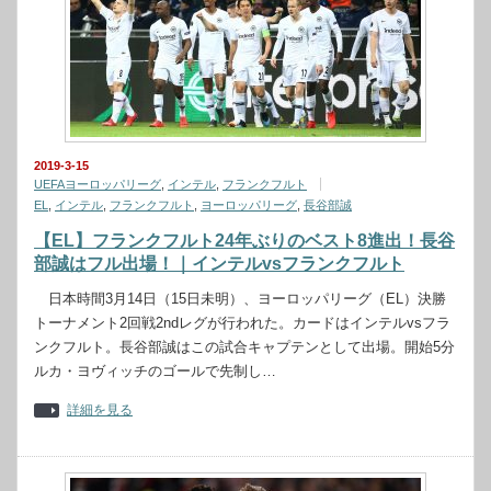
2019-3-15
UEFAヨーロッパリーグ
,
インテル
,
フランクフルト
EL
,
インテル
,
フランクフルト
,
ヨーロッパリーグ
,
長谷部誠
【EL】フランクフルト24年ぶりのベスト8進出！長谷
部誠はフル出場！｜インテルvsフランクフルト
日本時間3月14日（15日未明）、ヨーロッパリーグ（EL）決勝
トーナメント2回戦2ndレグが行われた。カードはインテルvsフラ
ンクフルト。長谷部誠はこの試合キャプテンとして出場。開始5分
ルカ・ヨヴィッチのゴールで先制し…
詳細を見る