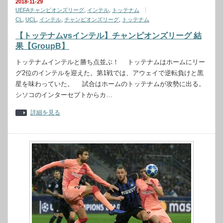
2018-11-29
UEFAチャンピオンズリーグ
,
インテル
,
トッテナム
CL
,
UCL
,
インテル
,
チャンピオンズリーグ
,
トッテナム
【トッテナムvsインテル】チャンピオンズリーグ 結
果【GroupB】
トッテナムインテルと勝ち点並ぶ！ トッテナムはホームにリー
グ2位のインテルを迎えた。第1戦では、アウェイで逆転負けと黒
星を味わっていた。 試合はホームのトッテナムが攻勢に出る。
シソコのインターセプトからカ…
詳細を見る