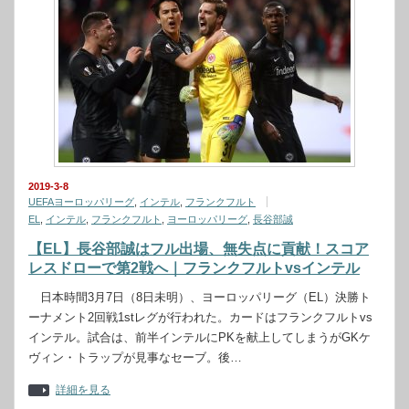
2019-3-8
UEFAヨーロッパリーグ
,
インテル
,
フランクフルト
EL
,
インテル
,
フランクフルト
,
ヨーロッパリーグ
,
長谷部誠
【EL】長谷部誠はフル出場、無失点に貢献！スコア
レスドローで第2戦へ｜フランクフルトvsインテル
日本時間3月7日（8日未明）、ヨーロッパリーグ（EL）決勝ト
ーナメント2回戦1stレグが行われた。カードはフランクフルトvs
インテル。試合は、前半インテルにPKを献上してしまうがGKケ
ヴィン・トラップが見事なセーブ。後…
詳細を見る