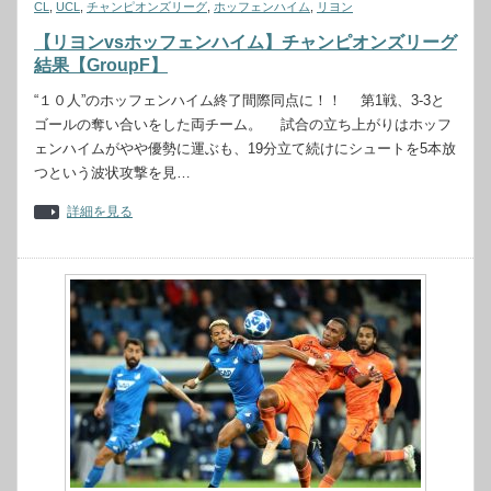
CL
,
UCL
,
チャンピオンズリーグ
,
ホッフェンハイム
,
リヨン
【リヨンvsホッフェンハイム】チャンピオンズリーグ
結果【GroupF】
“１０人”のホッフェンハイム終了間際同点に！！ 第1戦、3-3と
ゴールの奪い合いをした両チーム。 試合の立ち上がりはホッフ
ェンハイムがやや優勢に運ぶも、19分立て続けにシュートを5本放
つという波状攻撃を見…
詳細を見る