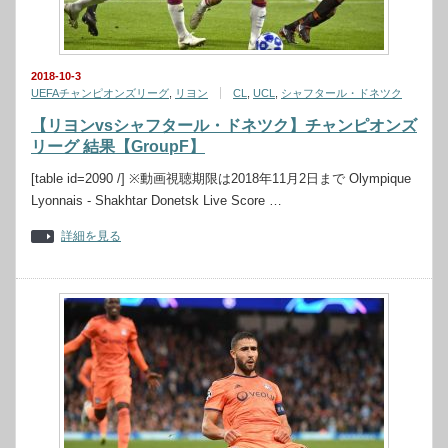
2018-10-3
UEFAチャンピオンズリーグ
,
リヨン
CL
,
UCL
,
シャフタール・ドネツク
【リヨンvsシャフタール・ドネツク】チャンピオンズ
リーグ 結果【GroupF】
[table id=2090 /] ※動画視聴期限は2018年11月2日まで Olympique
Lyonnais - Shakhtar Donetsk Live Score …
詳細を見る