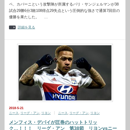
ペ、カバーニという攻撃陣が所属するパリ・サンジェルマンが38
試合29勝6分3敗108得点29失点という圧倒的な強さで通算7回目の
優勝を果たした。 …
詳細を見る
2018-5-21
ニース
,
リーグ・アン
,
リヨン
ニース
,
リーグ・アン
,
リヨン
メンフィス・デパイが圧巻のハットトリッ
ク…！！！ リーグ・アン 第38節 リヨンvsニー