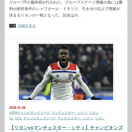
グループFの最終節が行われた。グループステージ突破の為には勝
利が絶対条件のシャフタール・ドネツク、引き分け以上で突破が
決まるリヨンの一戦となった。試合はホ…
詳細を見る
2018-11-28
UEFAチャンピオンズリーグ
,
マンチェスター・シティ
,
リヨン
CL
,
UCL
,
チャンピオンズリーグ
,
マンチェスター・シティ
,
リヨン
【リヨンvsマンチェスター・シティ】チャンピオンズ