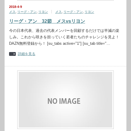
2018-4-9
メス
,
リーグ・アン
,
リヨン
メス
,
リーグ・アン
,
リヨン
リーグ・アン 32節 メスvsリヨン
今の日本代表、過去の代表メンバーを回顧するだけでは半減の楽
しみ。これから咲きを担っていく若者たちのチャレンジを見よ！
DAZN無料登録から！ [su_tabs active="1"] [su_tab title="…
詳細を見る