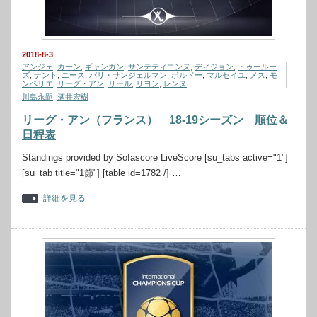
2018-8-3
アンジェ
,
カーン
,
ギャンガン
,
サンテティエンヌ
,
ディジョン
,
トゥールー
ズ
,
ナント
,
ニース
,
パリ・サンジェルマン
,
ボルドー
,
マルセイユ
,
メス
,
モ
ンペリエ
,
リーグ・アン
,
リール
,
リヨン
,
レンヌ
川島永嗣
,
酒井宏樹
リーグ・アン（フランス） 18-19シーズン 順位＆
日程表
Standings provided by Sofascore LiveScore [su_tabs active="1"]
[su_tab title="1節"] [table id=1782 /] …
詳細を見る