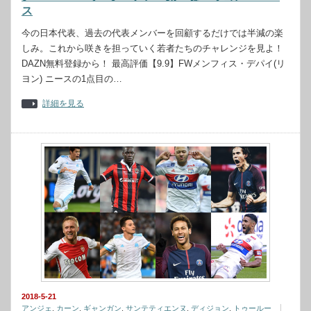
ス
今の日本代表、過去の代表メンバーを回顧するだけでは半減の楽
しみ。これから咲きを担っていく若者たちのチャレンジを見よ！
DAZN無料登録から！ 最高評価【9.9】FWメンフィス・デパイ(リ
ヨン) ニースの1点目の…
詳細を見る
2018-5-21
アンジェ
,
カーン
,
ギャンガン
,
サンテティエンヌ
,
ディジョン
,
トゥールー