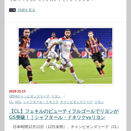
詳細を見る
2018-12-13
UEFAチャンピオンズリーグ
,
リヨン
CL
,
UCL
,
シャフタール・ドネツク
,
チャンピオンズリーグ
,
リヨン
【CL】フェキルのビューティフルゴールでリヨンが
GS突破！｜シャフタール・ドネツクvsリヨン
日本時間12月11日（12日未明）、チャンピオンズリーグ（CL）