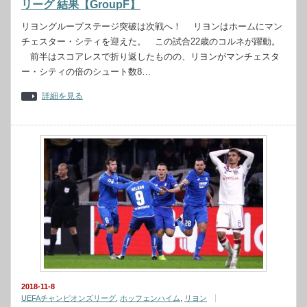
リーグ 結果【GroupF】
リヨングループステージ突破は次戦へ！ リヨンはホームにマン
チェスター・シティを迎えた。 この試合22歳のコルネが躍動。
前半はスコアレスで折り返したものの、リヨンがマンチェスタ
ー・シティの倍のシュート数8…
詳細を見る
2018-11-8
UEFAチャンピオンズリーグ
,
ホッフェンハイム
,
リヨン