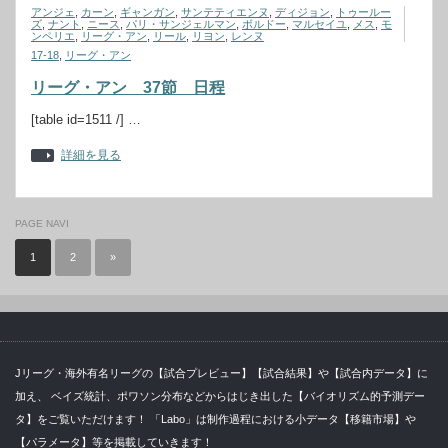
アンジェ
,
カーン
,
ギャンガン
,
サンテティエンヌ
,
ディジョン
,
トゥールー
ズ
,
ナント
,
ニース
,
パリ・サンジェルマン
,
ボルドー
,
マルセイユ
,
メス
,
モ
ンペリエ
,
リーグ・アン
,
リール
,
リヨン
,
レンヌ
17-18
,
リーグ・アン
リーグ・アン 37節 日程
[table id=1511 /] …
詳細を見る
PAGE NAVI
1
2
»
Jリーグ・海外有名リーグの【試合プレビュー】【試合結果】や【試合内データ】に
加え、 ベイズ統計、ポワソン分布などからはじき出した【バイオリズム的予測デー
タ】をご覧いただけます！ 「Labo」は制作過程における小データ【移籍市場】や
【パラメータ】等を掲載していきます！