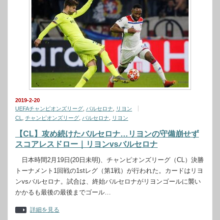
2019-2-20
UEFAチャンピオンズリーグ
,
バルセロナ
,
リヨン
CL
,
チャンピオンズリーグ
,
バルセロナ
,
リヨン
【CL】攻め続けたバルセロナ…リヨンの守備崩せず
スコアレスドロー｜リヨンvsバルセロナ
日本時間2月19日(20日未明)、チャンピオンズリーグ（CL）決勝
トーナメント1回戦の1stレグ（第1戦）が行われた。カードはリヨ
ンvsバルセロナ。試合は、終始バルセロナがリヨンゴールに襲い
かかるも最後の最後までゴール…
詳細を見る