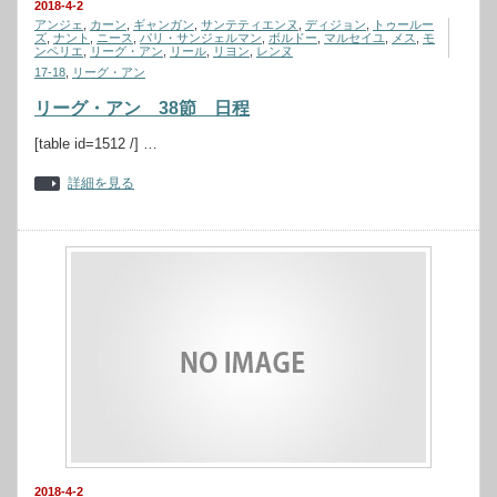
2018-4-2
アンジェ
,
カーン
,
ギャンガン
,
サンテティエンヌ
,
ディジョン
,
トゥールー
ズ
,
ナント
,
ニース
,
パリ・サンジェルマン
,
ボルドー
,
マルセイユ
,
メス
,
モ
ンペリエ
,
リーグ・アン
,
リール
,
リヨン
,
レンヌ
17-18
,
リーグ・アン
リーグ・アン 38節 日程
[table id=1512 /] …
詳細を見る
2018-4-2