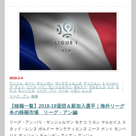
2019-2-4
アンジェ
,
カーン
,
ギャンガン
,
サンテティエンヌ
,
ディジョン
,
トゥールー
ズ
,
ナント
,
ニース
,
パリ・サンジェルマン
,
ボルドー
,
マルセイユ
,
メス
,
モ
ナコ
,
モンペリエ
,
リーグ・アン
,
リール
,
リヨン
,
レンヌ
リーグ・アン
,
移籍
【移籍一覧】2018-19退団＆新加入選手｜海外リーグ
冬の移籍市場 リーグ・アン編
リーグ・アン パリ・サンジェルマン モナコ リヨン マルセイユ ス
タッド・レンヌ ボルドー サンテティエンヌ ニース ナント モンペ
リエ ディジョン ギャンガン アミアン アンジェ …