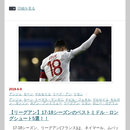
詳細を見る
2018-6-8
アンジェ
,
カーン
,
マルセイユ
,
リーグ・アン
,
リヨン
アンジェ
,
カーン
,
トーマス・マンガニ
,
ナビル・フェキル
,
マルセイユ
,
モルガ
ン・ヨンソン
,
ヨアン・アンドリュー
,
リーグアン
,
リヨン
,
ロニー・ロデリン
【リーグアン】17-18シーズンのベストミドル・ロン
グシュート5選！！
17-18シーズン、リーグアン(フランス)は、ネイマール、ムバッ