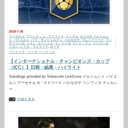
2018-7-30
アーセナル
,
アトレティコ・マドリード
,
インテル
,
セリエA
,
ドルトムン
ト
,
バイエルン
,
パリ・サンジェルマン
,
バルセロナ
,
プレミアリーグ
,
ブン
デスリーガ
,
ミラン
,
ユベントス
,
ラ・リーガ
,
リーグ・アン
,
リバプール
,
リヨン
,
レアル・マドリード
,
ローマ
プリメイラ・リーガ
,
ベンフィカ
【インターナショナル・チャンピオンズ・カップ
（ICC）】日程・結果・ハイライト
Standings provided by Sofascore LiveScore ドルトムント バイエ
ルン アーセナル A・マドリード バルセロナ ベンフィカ チェルシ
ー …
詳細を見る