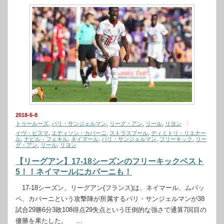
2018-6-8
トゥールーズ
,
パリ・サンジェルマン
,
リーグ・アン
,
リール
,
リヨン
イヴ・ビスマ
,
エディソン・カバーニ
,
ストラスブール
,
ディミトリ・リエナー
ル
,
ナビル・フェキル
,
ネイマール
,
パリ・サンジェルマン
,
フリーキック
,
リー
グ・アン
,
リール
,
リヨン
【リーグアン】17-18シーズンのフリーキックベスト
5！！ネイマールにカバーニも！
17-18シーズン、リーグアン(フランス)は、ネイマール、ムバッ
ペ、カバーニという攻撃陣が所属するパリ・サンジェルマンが38
試合29勝6分3敗108得点29失点という圧倒的な強さで通算7回目の
優勝を果たした。 …