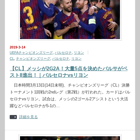
2019-3-14
UEFAチャンピオンズリーグ
,
バルセロナ
,
リヨン
CL
,
チャンピオンズリーグ
,
バルセロナ
,
リヨン
【CL】メッシが2G2A！大量5点を決めたバルサがベ
スト8進出！｜バルセロナvsリヨン
日本時間3月13日(14日未明)、チャンピオンズリーグ（CL）決勝
トーナメント1回戦の2ndレグ（第2戦）が行われた。カードはバル
セロナvsリヨン。試合は、メッシの2ゴール2アシストという大活
躍などバルセロナが5-1の…
詳細を見る