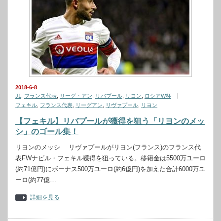
2018-6-8
J1
,
フランス代表
,
リーグ・アン
,
リバプール
,
リヨン
,
ロシアW杯
フェキル
,
フランス代表
,
リーグアン
,
リヴァプール
,
リヨン
【フェキル】リバプールが獲得を狙う「リヨンのメッ
シ」のゴール集！
リヨンのメッシ リヴァプールがリヨン(フランス)のフランス代
表FWナビル・フェキル獲得を狙っている。移籍金は5500万ユーロ
(約71億円)にボーナス500万ユーロ(約6億円)を加えた合計6000万ユ
ーロ(約77億…
詳細を見る