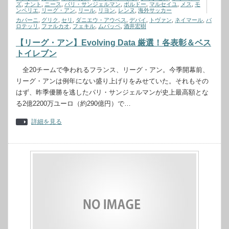
ズ
,
ナント
,
ニース
,
パリ・サンジェルマン
,
ボルドー
,
マルセイユ
,
メス
,
モ
ンペリエ
,
リーグ・アン
,
リール
,
リヨン
,
レンヌ
,
海外サッカー
カバーニ
,
グリク
,
セリ
,
ダニエウ・アウベス
,
デパイ
,
トヴァン
,
ネイマール
,
バ
ロテッリ
,
ファルカオ
,
フェキル
,
ムバッペ
,
酒井宏樹
【リーグ・アン】Evolving Data 厳選！各表彰＆ベス
トイレブン
全20チームで争われるフランス、リーグ・アン。今季開幕前、
リーグ・アンは例年にない盛り上げりをみせていた。それもその
はず、昨季優勝を逃したパリ・サンジェルマンが史上最高額とな
る2億2200万ユーロ（約290億円）で…
詳細を見る