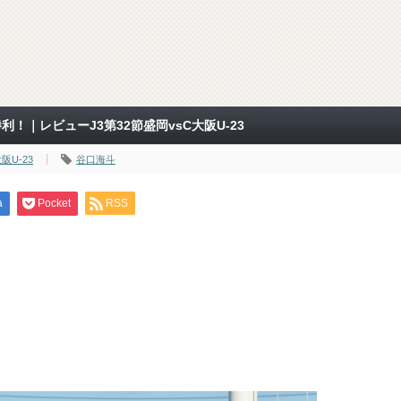
！｜レビューJ3第32節盛岡vsC大阪U-23
阪U-23
谷口海斗
a
Pocket
RSS