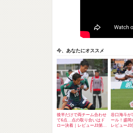
今、あなたにオススメ
後半だけで両チーム合わせ
谷口海斗が
て6点…点の取り合いはド
ール！盛岡
ロー決着｜レビューJ3第22
レビューJ3
節盛岡vs鳥取
山