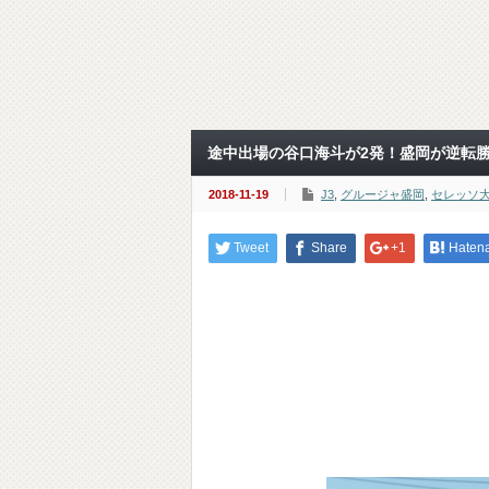
途中出場の谷口海斗が2発！盛岡が逆転勝利
2018-11-19
J3
,
グルージャ盛岡
,
セレッソ大
Tweet
Share
+1
Haten