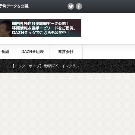
予測データを公開。
オ番組
DAZN番組表
運営会社
・ポープ】元8部GK、イングランド代表に初選出 ーようやく登りつめた苦労の道程