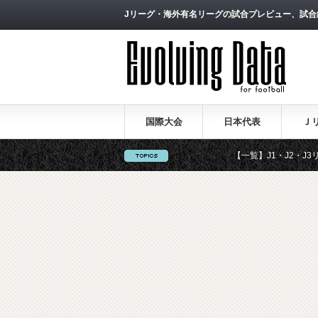
Jリーグ・海外有名リーグの試合プレビュー、試合
国際大会
日本代表
Ｊ
がサッカーのスタイルは何か～
【一覧】J1・J2・J3リーグ「退団