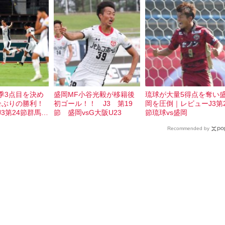
季3点目を決め
盛岡MF小谷光毅が移籍後
琉球が大量5得点を奪い
合ぶりの勝利！
初ゴール！！ J3 第19
岡を圧倒｜レビューJ3第2
3第24節群馬vs
節 盛岡vsG大阪U23
節琉球vs盛岡
Recommended by