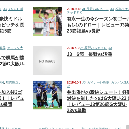
ロ
,
J3
,
Y.S.C.C.横
2018-9-18
AC長野パルセイロ
,
J3
,
福島ユナ
テッドＦＣ
豪快ミドル
有永一生の今シーズン初ゴー
のピッチを長
も1-1のドロー｜レビューJ3
第15節
23節福島vs長野
群馬
,
セレッソ大
2018-4-9
AC長野パルセイロ
,
J3
J3 6節 長野vs沼津
ルで群馬が勝
2節C大阪U-
盛岡
,
鹿児島ユナ
2018-10-9
J3
,
ガイナーレ鳥取
,
ガンバ大阪U
23
加入後3ゴ
井出遥也の豪快シュート！好
献！｜レビュ
対決を制したのはG大阪U-23
vs盛岡
｜レビューJ3第26節G大阪U-
23vs鳥取
連敗｜レビュー