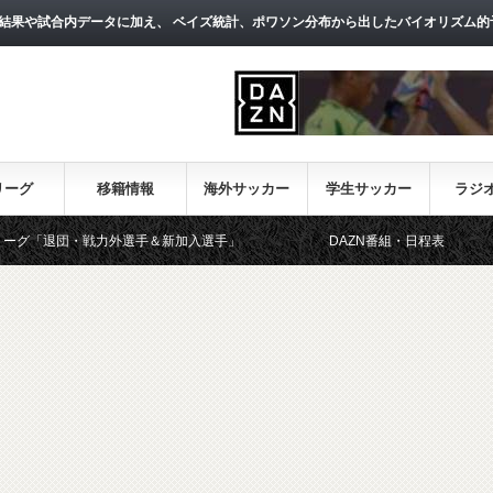
結果や試合内データに加え、 ベイズ統計、ポワソン分布から出したバイオリズム的
リーグ
移籍情報
海外サッカー
学生サッカー
ラジ
・戦力外選手＆新加入選手」
DAZN番組・日程表
【ニック