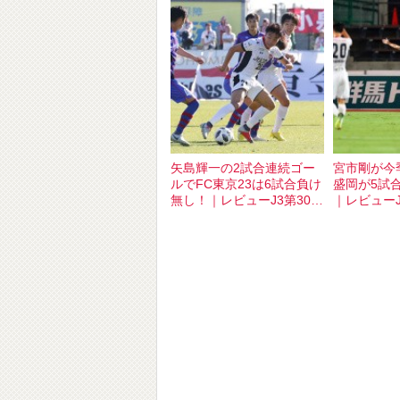
矢島輝一の2試合連続ゴー
宮市剛が今
ルでFC東京23は6試合負け
盛岡が5試
無し！｜レビューJ3第30節
｜レビューJ
盛岡vsFC東京U-23
盛岡