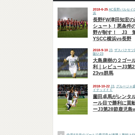
2018-6-25
AC長野パルセイ
浜
長野FW津田知宏の
シュート！悪条件
野が制す！ J3 
YSCC横浜vs長野
2018-9-10
J3
,
ザスパクサツ
阪U-23
大島康樹の２ゴー
利｜レビューJ3第2
23vs群馬
2018-10-22
J3
,
グルージャ
イテッドＦＣ
薗田卓馬がレンタル
ール目で勝利に貢
ーJ3第28節鹿児島
中原&吉井のゴールで鹿児島が連勝！藤枝は4