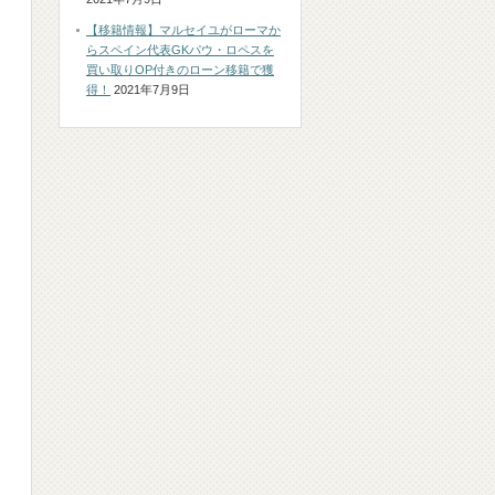
【移籍情報】マルセイユがローマか
らスペイン代表GKパウ・ロペスを
買い取りOP付きのローン移籍で獲
得！
2021年7月9日