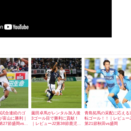
3試合連続のゴ
薗田卓馬がレンタル加入後
青島拓馬の采配に応える
が富山に勝利｜
3ゴール目で勝利に貢献！
転ゴール！！｜レビューJ
第27節盛岡vs富
｜レビューJ2第38節鹿児島
第21節秋田vs盛岡
vs盛岡