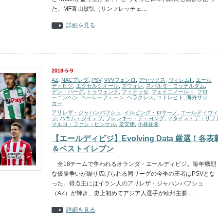
た。MF青山敏弘（サンフレッチェ…
詳細を見る
2018-5-9
AZ
,
NACブレダ
,
PSV
,
VVVフェンロ
,
アヤックス
,
ウィレムII
,
エール
ディビジ
,
エクセルシオール
,
ズウォレ
,
スパルタ・ロッテルダム
,
デン・ハーグ
,
トゥウェンテ
,
フィテッセ
,
フェイエノールト
,
フロ
ーニンヘン
,
ヘーレーフェーン
,
ヘラクレス
,
ユトレヒト
,
海外サッ
カー
アリレザ・ジャハンバフシュ
,
イルビング・ロサーノ
,
エールディヴィ
ジ
,
ハキム・ジイェフ
,
フレンキー・デ・ヨング
,
マタイス・デ・リフ
マルコ・ファン・ヒンケル
,
堂安律
,
小林祐希
【エールディビジ】Evolving Data 厳選！各表
＆ベストイレブン
全18チームで争われるオランダ・エールディビジ。毎年熾烈
な優勝争いが繰り広げられる同リーグの今季の王者はPSVとな
った。得点王にはイラン人のアリレザ・ジャハンバフシュ
（AZ）が輝き、史上初めてアジア人選手が欧州主要…
詳細を見る