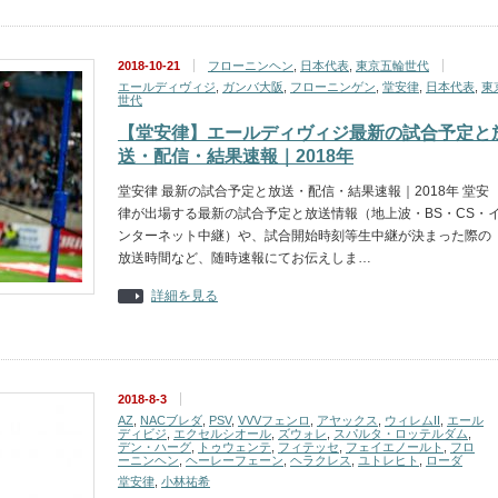
2018-10-21
フローニンヘン
,
日本代表
,
東京五輪世代
エールディヴィジ
,
ガンバ大阪
,
フローニンゲン
,
堂安律
,
日本代表
,
東
世代
【堂安律】エールディヴィジ最新の試合予定と
送・配信・結果速報｜2018年
堂安律 最新の試合予定と放送・配信・結果速報｜2018年 堂安
律が出場する最新の試合予定と放送情報（地上波・BS・CS・
ンターネット中継）や、試合開始時刻等生中継が決まった際の
放送時間など、随時速報にてお伝えしま…
詳細を見る
2018-8-3
AZ
,
NACブレダ
,
PSV
,
VVVフェンロ
,
アヤックス
,
ウィレムII
,
エール
ディビジ
,
エクセルシオール
,
ズウォレ
,
スパルタ・ロッテルダム
,
デン・ハーグ
,
トゥウェンテ
,
フィテッセ
,
フェイエノールト
,
フロ
ーニンヘン
,
ヘーレーフェーン
,
ヘラクレス
,
ユトレヒト
,
ローダ
堂安律
,
小林祐希