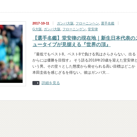
2017-10-11
ガンバ大阪
,
フローニンヘン
,
選手名鑑
G大阪
,
ガンバ大阪
,
フローニンゲン
,
堂安律
【選手名鑑】堂安律の現在地｜新生日本代表の
ュータイプが見据える『世界の頂』
『最低でもベスト8。ベスト8で負ける気はさらさらない。出る
からには優勝を目指す』 そう語る2018年20歳を迎えた堂安律
いう男。その堂々とした態度から発せられる高い目標はどこか
本田圭佑を感じざるを得ない。彼はガンバ大…
詳細を見る