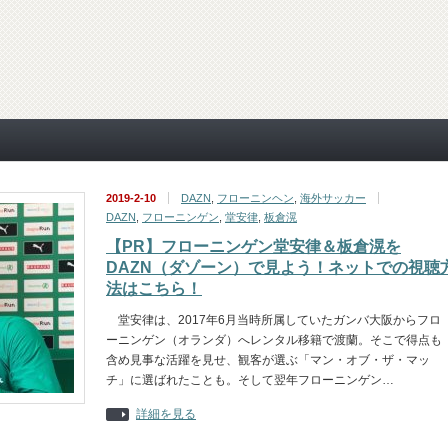
2019-2-10
DAZN
,
フローニンヘン
,
海外サッカー
DAZN
,
フローニンゲン
,
堂安律
,
板倉滉
【PR】フローニンゲン堂安律＆板倉滉を
DAZN（ダゾーン）で見よう！ネットでの視聴
法はこちら！
堂安律は、2017年6月当時所属していたガンバ大阪からフロ
ーニンゲン（オランダ）へレンタル移籍で渡蘭。そこで得点も
含め見事な活躍を見せ、観客が選ぶ「マン・オブ・ザ・マッ
チ」に選ばれたことも。そして翌年フローニンゲン…
詳細を見る