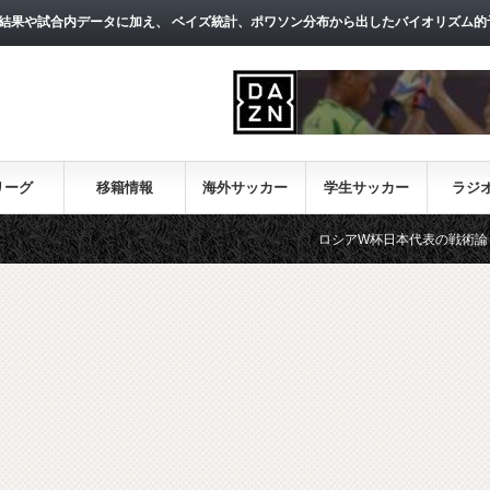
結果や試合内データに加え、 ベイズ統計、ポワソン分布から出したバイオリズム的
リーグ
移籍情報
海外サッカー
学生サッカー
ラジ
ロシアW杯日本代表の戦術論（１）～西野朗