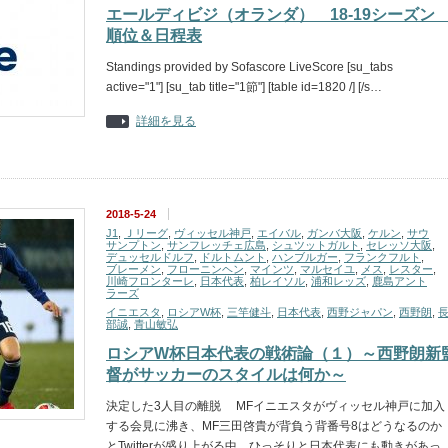
エールディビジ（オランダ） 18-19シーズ
順位＆日程表
Standings provided by Sofascore LiveScore [su_tabs
active="1"] [su_tab title="1節"] [table id=1820 /] [/s…
詳細を見る
2018-5-24
J1
,
Ｊリーグ
,
ヴィッセル神戸
,
エイバル
,
ガンバ大阪
,
ケルン
,
サウ
サンプトン
,
サンフレッチェ広島
,
シュツットガルト
,
セレッソ大阪
,
デュッセルドルフ
,
ドルトムント
,
ハンブルガー
,
フランクフルト
,
ブレーメン
,
フローニンヘン
,
マインツ
,
マルセイユ
,
メス
,
レスター
,
川崎フロンターレ
,
日本代表
,
柏レイソル
,
浦和レッズ
,
鹿島アント
ラーズ
イニエスタ
,
ロシアW杯
,
三竿健斗
,
日本代表
,
西野ジャパン
,
西野朗
,
部誠
,
青山敏弘
ロシアW杯日本代表の戦術論（１）～西野朗新
督がサッカーのスタイルは何か～
決定した3人目の離脱 MFイニエスタがヴィッセル神戸に加入
する会見に沸き、MF三田啓貴が背負う背番号8はどうなるのか
とTwitterが盛り上がる中、ひっそりと日本代表にも動きがあっ