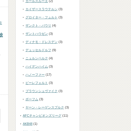
カールスルーエ
(2)
カイザースラウテルン
(3)
グロイター・フュルト
(3)
京
ザンクト・パウリ
(4)
ザントハウゼン
(3)
放
ディナモ・ドレスデン
(3)
デュッセルドルフ
(9)
イ
ニュルンベルク
(4)
ハイデンハイム
(3)
ハノーファー
(17)
ビーレフェルト
(3)
ブラウンシュヴァイク
(3)
ボーフム
(3)
ヤーン・レーゲンスブルク
(3)
AFCチャンピオンズリーグ
(11)
AKB48
(1)