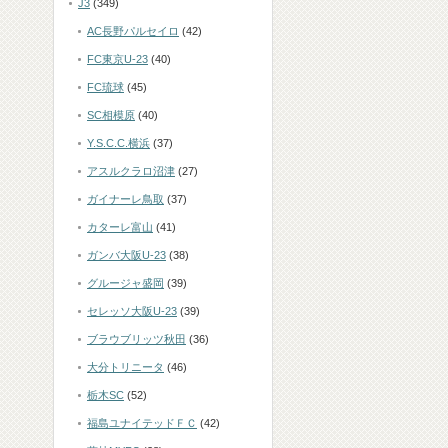
J3
(349)
AC長野パルセイロ
(42)
FC東京U-23
(40)
FC琉球
(45)
SC相模原
(40)
Y.S.C.C.横浜
(37)
アスルクラロ沼津
(27)
ガイナーレ鳥取
(37)
カターレ富山
(41)
ガンバ大阪U-23
(38)
グルージャ盛岡
(39)
セレッソ大阪U-23
(39)
ブラウブリッツ秋田
(36)
大分トリニータ
(46)
栃木SC
(52)
福島ユナイテッドＦＣ
(42)