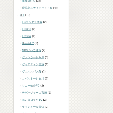
藤枝MYFC
(38)
鹿児島ユナイテッドＦＣ
(43)
JFL
(10)
FCマルヤス岡崎
(2)
FC今治
(2)
FC大阪
(2)
HondaFC
(2)
MIOびわこ滋賀
(2)
ヴァンラーレ八戸
(3)
ヴィアティン三重
(2)
ヴェルスパ大分
(2)
コバルトーレ女川
(2)
ソニー仙台FC
(2)
テゲバジャーロ宮崎
(2)
ホンダロックSC
(2)
ラインメール青森
(2)