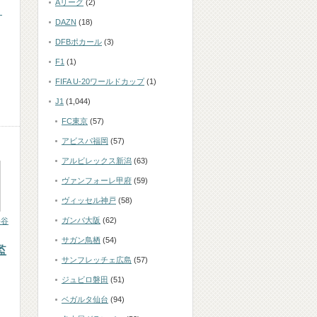
Aリーグ
(2)
ン
DAZN
(18)
DFBポカール
(3)
F1
(1)
FIFA U-20ワールドカップ
(1)
J1
(1,044)
FC東京
(57)
アビスパ福岡
(57)
アルビレックス新潟
(63)
ヴァンフォーレ甲府
(59)
ヴィッセル神戸
(58)
ガンバ大阪
(62)
長谷
サガン鳥栖
(54)
監
サンフレッチェ広島
(57)
ジュビロ磐田
(51)
ベガルタ仙台
(94)