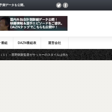
予測データを公開。
オ番組
DAZN番組表
運営会社
新監督がサッカーのスタイルは何か～
【一覧】J1・J2・J3リーグ