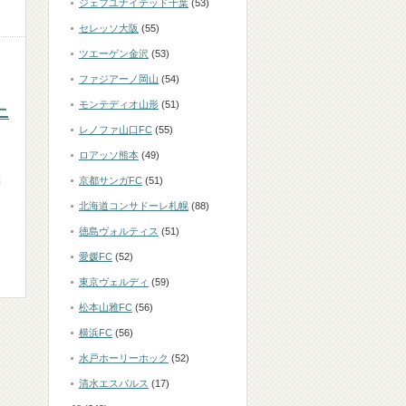
ジェフユナイテッド千葉
(53)
セレッソ大阪
(55)
ツエーゲン金沢
(53)
ファジアーノ岡山
(54)
モンテディオ山形
(51)
ニ
レノファ山口FC
(55)
ロアッソ熊本
(49)
と
京都サンガFC
(51)
北海道コンサドーレ札幌
(88)
徳島ヴォルティス
(51)
愛媛FC
(52)
東京ヴェルディ
(59)
松本山雅FC
(56)
横浜FC
(56)
水戸ホーリーホック
(52)
清水エスパルス
(17)