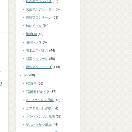
名古屋グランパス
(52)
大宮アルディージャ
(59)
川崎フロンターレ
(59)
柏レイソル
(94)
横浜FM
(48)
浦和レッズ
(67)
清水エスパルス
(44)
湘南ベルマーレ
(50)
鹿島アントラーズ
(113)
ト
,
J2
(700)
彰
FC岐阜
(56)
FC町田ゼルビア
(57)
V・ファーレン長崎
(45)
カマタマーレ讃岐
(54)
ギラヴァンツ北九州
(37)
ザスパクサツ群馬
(46)