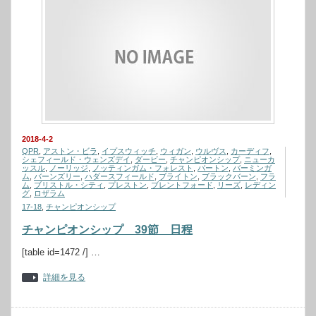
2018-4-2
QPR
,
アストン・ビラ
,
イプスウィッチ
,
ウィガン
,
ウルヴス
,
カーディフ
,
シェフィールド・ウェンズデイ
,
ダービー
,
チャンピオンシップ
,
ニューカ
ッスル
,
ノーリッジ
,
ノッティンガム・フォレスト
,
バートン
,
バーミンガ
ム
,
バーンズリー
,
ハダースフィールド
,
ブライトン
,
ブラックバーン
,
フラ
ム
,
ブリストル・シティ
,
プレストン
,
ブレントフォード
,
リーズ
,
レディン
グ
,
ロザラム
17-18
,
チャンピオンシップ
チャンピオンシップ 39節 日程
[table id=1472 /] …
詳細を見る