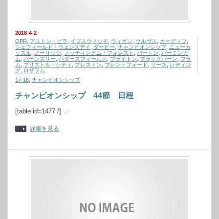
2018-4-2
QPR
,
アストン・ビラ
,
イプスウィッチ
,
ウィガン
,
ウルヴス
,
カーディフ
,
シェフィールド・ウェンズデイ
,
ダービー
,
チャンピオンシップ
,
ニューカ
ッスル
,
ノーリッジ
,
ノッティンガム・フォレスト
,
バートン
,
バーミンガ
ム
,
バーンズリー
,
ハダースフィールド
,
ブライトン
,
ブラックバーン
,
フラ
ム
,
ブリストル・シティ
,
プレストン
,
ブレントフォード
,
リーズ
,
レディン
グ
,
ロザラム
17-18
,
チャンピオンシップ
チャンピオンシップ 44節 日程
[table id=1477 /] …
詳細を見る