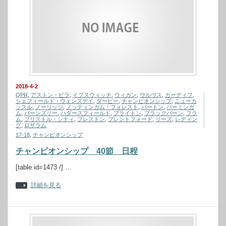
2018-4-2
QPR
,
アストン・ビラ
,
イプスウィッチ
,
ウィガン
,
ウルヴス
,
カーディフ
,
シェフィールド・ウェンズデイ
,
ダービー
,
チャンピオンシップ
,
ニューカ
ッスル
,
ノーリッジ
,
ノッティンガム・フォレスト
,
バートン
,
バーミンガ
ム
,
バーンズリー
,
ハダースフィールド
,
ブライトン
,
ブラックバーン
,
フラ
ム
,
ブリストル・シティ
,
プレストン
,
ブレントフォード
,
リーズ
,
レディン
グ
,
ロザラム
17-18
,
チャンピオンシップ
チャンピオンシップ 40節 日程
[table id=1473 /] …
詳細を見る