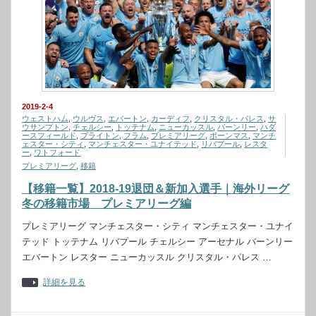
2019-2-4
ウェストハム
,
ウルヴス
,
エバートン
,
カーディフ
,
クリスタル・パレス
,
サ
ウサンプトン
,
チェルシー
,
トッテナム
,
ニューカッスル
,
バーンリー
,
ハダ
ースフィールド
,
ブライトン
,
フラム
,
プレミアリーグ
,
ボーンマス
,
マンチ
ェスター・シティ
,
マンチェスター・ユナイテッド
,
リバプール
,
レスタ
ー
,
ワトフォード
プレミアリーグ
,
移籍
【移籍一覧】2018-19退団＆新加入選手｜海外リーグ
冬の移籍市場 プレミアリーグ編
プレミアリーグ マンチェスター・シティ マンチェスター・ユナイ
テッド トッテナム リバプール チェルシー アーセナル バーンリー
エバートン レスター ニューカッスル クリスタル・パレス …
詳細を見る