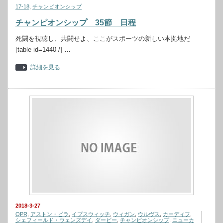
17-18
,
チャンピオンシップ
チャンピオンシップ 35節 日程
死闘を視聴し、共闘せよ、ここがスポーツの新しい本拠地だ
[table id=1440 /] …
詳細を見る
2018-3-27
QPR
,
アストン・ビラ
,
イプスウィッチ
,
ウィガン
,
ウルヴス
,
カーディフ
,
シェフィールド・ウェンズデイ
,
ダービー
,
チャンピオンシップ
,
ニューカ