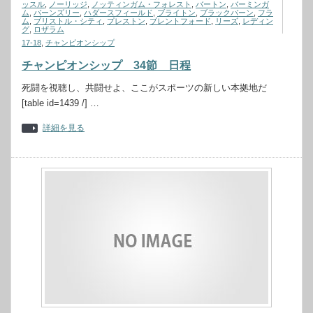
ッスル
,
ノーリッジ
,
ノッティンガム・フォレスト
,
バートン
,
バーミンガ
ム
,
バーンズリー
,
ハダースフィールド
,
ブライトン
,
ブラックバーン
,
フラ
ム
,
ブリストル・シティ
,
プレストン
,
ブレントフォード
,
リーズ
,
レディン
グ
,
ロザラム
17-18
,
チャンピオンシップ
チャンピオンシップ 34節 日程
死闘を視聴し、共闘せよ、ここがスポーツの新しい本拠地だ
[table id=1439 /] …
詳細を見る