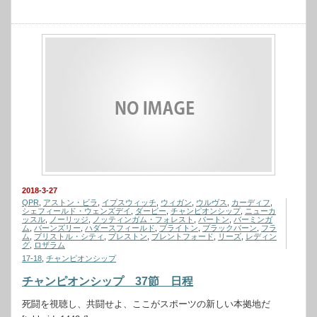
2018-3-27
QPR
,
アストン・ビラ
,
イプスウィッチ
,
ウィガン
,
ウルヴス
,
カーディフ
,
シェフィールド・ウェンズデイ
,
ダービー
,
チャンピオンシップ
,
ニューカ
ッスル
,
ノーリッジ
,
ノッティンガム・フォレスト
,
バートン
,
バーミンガ
ム
,
バーンズリー
,
ハダースフィールド
,
ブライトン
,
ブラックバーン
,
フラ
ム
,
ブリストル・シティ
,
プレストン
,
ブレントフォード
,
リーズ
,
レディン
グ
,
ロザラム
17-18
,
チャンピオンシップ
チャンピオンシップ 37節 日程
死闘を視聴し、共闘せよ、ここがスポーツの新しい本拠地だ