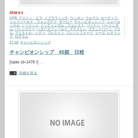
2018-4-2
QPR
,
アストン・ビラ
,
イプスウィッチ
,
ウィガン
,
ウルヴス
,
カーディフ
,
シェフィールド・ウェンズデイ
,
ダービー
,
チャンピオンシップ
,
ニューカ
ッスル
,
ノーリッジ
,
ノッティンガム・フォレスト
,
バートン
,
バーミンガ
ム
,
バーンズリー
,
ハダースフィールド
,
ブライトン
,
ブラックバーン
,
フラ
ム
,
ブリストル・シティ
,
プレストン
,
ブレントフォード
,
リーズ
,
レディン
グ
,
ロザラム
17-18
,
チャンピオンシップ
チャンピオンシップ 45節 日程
[table id=1478 /] …
詳細を見る