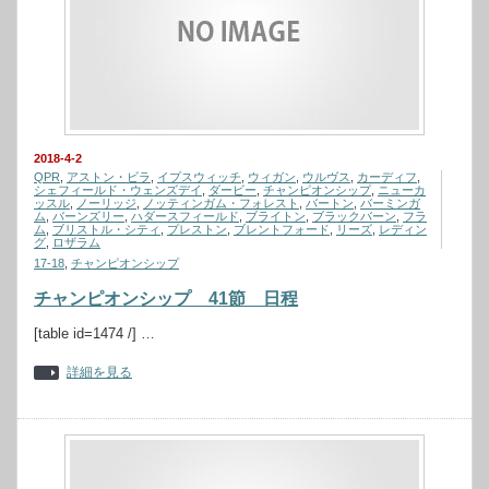
2018-4-2
QPR
,
アストン・ビラ
,
イプスウィッチ
,
ウィガン
,
ウルヴス
,
カーディフ
,
シェフィールド・ウェンズデイ
,
ダービー
,
チャンピオンシップ
,
ニューカ
ッスル
,
ノーリッジ
,
ノッティンガム・フォレスト
,
バートン
,
バーミンガ
ム
,
バーンズリー
,
ハダースフィールド
,
ブライトン
,
ブラックバーン
,
フラ
ム
,
ブリストル・シティ
,
プレストン
,
ブレントフォード
,
リーズ
,
レディン
グ
,
ロザラム
17-18
,
チャンピオンシップ
チャンピオンシップ 41節 日程
[table id=1474 /] …
詳細を見る