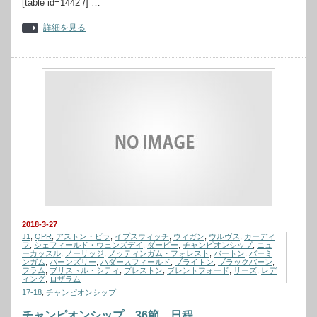
[table id=1442 /] …
詳細を見る
2018-3-27
J1
,
QPR
,
アストン・ビラ
,
イプスウィッチ
,
ウィガン
,
ウルヴス
,
カーディ
フ
,
シェフィールド・ウェンズデイ
,
ダービー
,
チャンピオンシップ
,
ニュ
ーカッスル
,
ノーリッジ
,
ノッティンガム・フォレスト
,
バートン
,
バーミ
ンガム
,
バーンズリー
,
ハダースフィールド
,
ブライトン
,
ブラックバーン
,
フラム
,
ブリストル・シティ
,
プレストン
,
ブレントフォード
,
リーズ
,
レデ
ィング
,
ロザラム
17-18
,
チャンピオンシップ
チャンピオンシップ 36節 日程