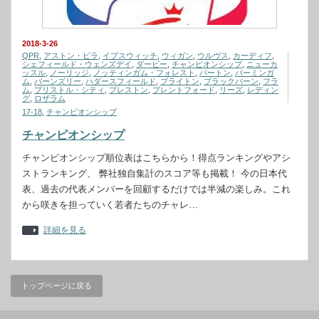
2018-3-26
QPR
,
アストン・ビラ
,
イプスウィッチ
,
ウィガン
,
ウルヴス
,
カーディフ
,
シェフィールド・ウェンズデイ
,
ダービー
,
チャンピオンシップ
,
ニューカ
ッスル
,
ノーリッジ
,
ノッティンガム・フォレスト
,
バートン
,
バーミンガ
ム
,
バーンズリー
,
ハダースフィールド
,
ブライトン
,
ブラックバーン
,
フラ
ム
,
ブリストル・シティ
,
プレストン
,
ブレントフォード
,
リーズ
,
レディン
グ
,
ロザラム
17-18
,
チャンピオンシップ
チャンピオンシップ
チャンピオンシップ順位表はこちらから！得点ランキングやアシ
ストランキング、 弊社独自集計のスコア等も掲載！ 今の日本代
表、過去の代表メンバーを回顧するだけでは半減の楽しみ。これ
から咲きを担っていく若者たちのチャレ…
詳細を見る
トップページに戻る