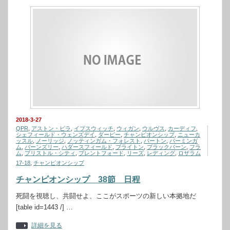
2018-3-27
QPR
,
アストン・ビラ
,
イプスウィッチ
,
ウィガン
,
ウルヴス
,
カーディフ
,
シェフィールド・ウェンズデイ
,
ダービー
,
チャンピオンシップ
,
ニューカ
ッスル
,
ノーリッジ
,
ノッティンガム・フォレスト
,
バートン
,
バーミンガ
ム
,
バーンズリー
,
ハダースフィールド
,
ブライトン
,
ブラックバーン
,
フラ
ム
,
ブリストル・シティ
,
ブレントフォード
,
リーズ
,
レディング
,
ロザラム
17-18
,
チャンピオンシップ
チャンピオンシップ 38節 日程
死闘を視聴し、共闘せよ、ここがスポーツの新しい本拠地だ
[table id=1443 /] …
詳細を見る