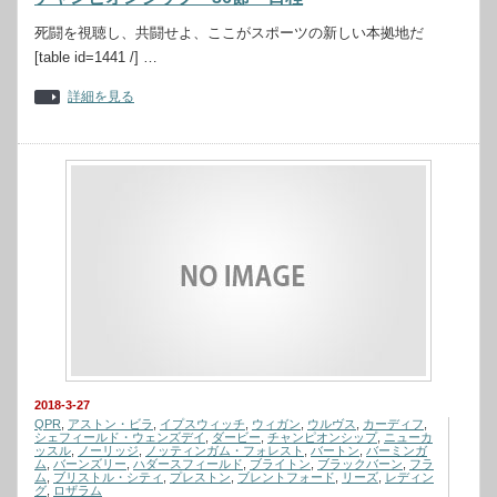
死闘を視聴し、共闘せよ、ここがスポーツの新しい本拠地だ
[table id=1441 /] …
詳細を見る
2018-3-27
QPR
,
アストン・ビラ
,
イプスウィッチ
,
ウィガン
,
ウルヴス
,
カーディフ
,
シェフィールド・ウェンズデイ
,
ダービー
,
チャンピオンシップ
,
ニューカ
ッスル
,
ノーリッジ
,
ノッティンガム・フォレスト
,
バートン
,
バーミンガ
ム
,
バーンズリー
,
ハダースフィールド
,
ブライトン
,
ブラックバーン
,
フラ
ム
,
ブリストル・シティ
,
プレストン
,
ブレントフォード
,
リーズ
,
レディン
グ
,
ロザラム