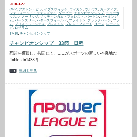
2018-3-27
QPR
,
アストン・ビラ
,
イプスウィッチ
,
ウィガン
,
ウルヴス
,
カーディフ
,
シェフィールド・ウェンズデイ
,
ダービー
,
チャンピオンシップ
,
ニューカ
ッスル
,
ノーリッジ
,
ノッティンガム・フォレスト
,
バートン
,
バーミンガ
ム
,
バーンズリー
,
ハダースフィールド
,
ブライトン
,
ブラックバーン
,
フラ
ム
,
ブリストル・シティ
,
プレストン
,
ブレントフォード
,
リーズ
,
レディン
グ
,
ロザラム
17-18
,
チャンピオンシップ
チャンピオンシップ 33節 日程
死闘を視聴し、共闘せよ、ここがスポーツの新しい本拠地だ
[table id=1438 /] …
詳細を見る