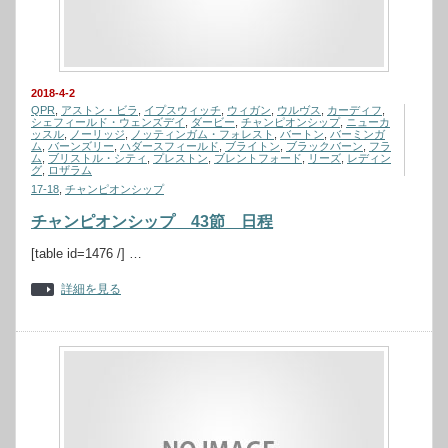
2018-4-2
QPR
,
アストン・ビラ
,
イプスウィッチ
,
ウィガン
,
ウルヴス
,
カーディフ
,
シェフィールド・ウェンズデイ
,
ダービー
,
チャンピオンシップ
,
ニューカ
ッスル
,
ノーリッジ
,
ノッティンガム・フォレスト
,
バートン
,
バーミンガ
ム
,
バーンズリー
,
ハダースフィールド
,
ブライトン
,
ブラックバーン
,
フラ
ム
,
ブリストル・シティ
,
プレストン
,
ブレントフォード
,
リーズ
,
レディン
グ
,
ロザラム
17-18
,
チャンピオンシップ
チャンピオンシップ 43節 日程
[table id=1476 /] …
詳細を見る