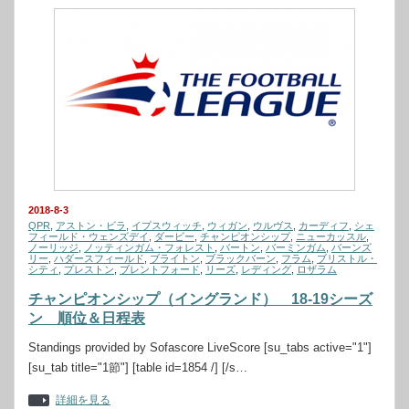
2018-8-3
QPR
,
アストン・ビラ
,
イプスウィッチ
,
ウィガン
,
ウルヴス
,
カーディフ
,
シェ
フィールド・ウェンズデイ
,
ダービー
,
チャンピオンシップ
,
ニューカッスル
,
ノーリッジ
,
ノッティンガム・フォレスト
,
バートン
,
バーミンガム
,
バーンズ
リー
,
ハダースフィールド
,
ブライトン
,
ブラックバーン
,
フラム
,
ブリストル・
シティ
,
プレストン
,
ブレントフォード
,
リーズ
,
レディング
,
ロザラム
チャンピオンシップ（イングランド） 18-19シーズ
ン 順位＆日程表
Standings provided by Sofascore LiveScore [su_tabs active="1"]
[su_tab title="1節"] [table id=1854 /] [/s…
詳細を見る