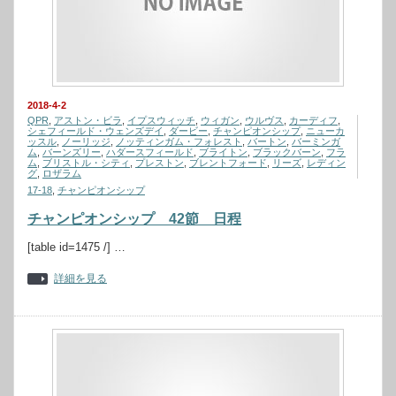
2018-4-2
QPR
,
アストン・ビラ
,
イプスウィッチ
,
ウィガン
,
ウルヴス
,
カーディフ
,
シェフィールド・ウェンズデイ
,
ダービー
,
チャンピオンシップ
,
ニューカ
ッスル
,
ノーリッジ
,
ノッティンガム・フォレスト
,
バートン
,
バーミンガ
ム
,
バーンズリー
,
ハダースフィールド
,
ブライトン
,
ブラックバーン
,
フラ
ム
,
ブリストル・シティ
,
プレストン
,
ブレントフォード
,
リーズ
,
レディン
グ
,
ロザラム
17-18
,
チャンピオンシップ
チャンピオンシップ 42節 日程
[table id=1475 /] …
詳細を見る