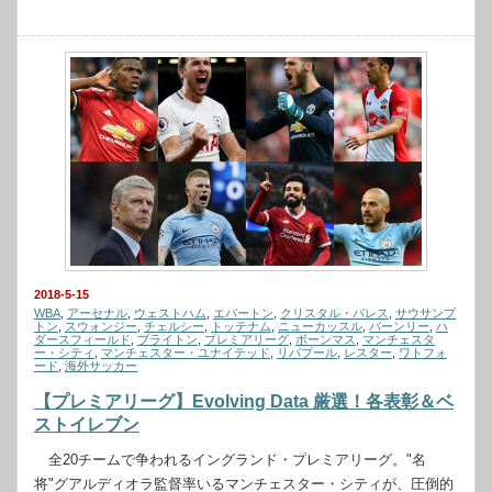
2018-5-15
WBA
,
アーセナル
,
ウェストハム
,
エバートン
,
クリスタル・パレス
,
サウサンプ
トン
,
スウォンジー
,
チェルシー
,
トッテナム
,
ニューカッスル
,
バーンリー
,
ハ
ダースフィールド
,
ブライトン
,
プレミアリーグ
,
ボーンマス
,
マンチェスタ
ー・シティ
,
マンチェスター・ユナイテッド
,
リバプール
,
レスター
,
ワトフォ
ード
,
海外サッカー
【プレミアリーグ】Evolving Data 厳選！各表彰＆ベ
ストイレブン
全20チームで争われるイングランド・プレミアリーグ。"名
将"グアルディオラ監督率いるマンチェスター・シティが、圧倒的