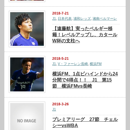
2018-7-21
J1
,
日本代表
,
浦和レッズ
,
湘南ベルマーレ
【遠藤航】実ったベルギー移
籍！レベルアップし、カタール
W杯の支柱へ
2018-5-21
J1
,
V・ファーレン長崎
,
横浜FM
横浜FM、1点ビハインドから24
分間で4得点！！ J1 第15
節 横浜FMvs長崎
2018-3-26
J1
プレミアリーグ 27節 チェル
シーvsWBA