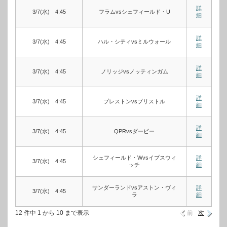
詳
3/7(水) 4:45
フラムvsシェフィールド・U
細
詳
3/7(水) 4:45
ハル・シティvsミルウォール
細
詳
3/7(水) 4:45
ノリッジvsノッティンガム
細
詳
3/7(水) 4:45
プレストンvsブリストル
細
詳
3/7(水) 4:45
QPRvsダービー
細
シェフィールド・Wvsイプスウィ
詳
3/7(水) 4:45
ッチ
細
サンダーランドvsアストン・ヴィ
詳
3/7(水) 4:45
ラ
細
12 件中 1 から 10 まで表示
前
次