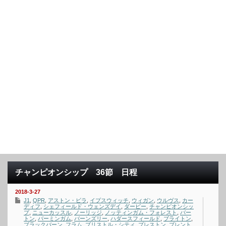
チャンピオンシップ 36節 日程
2018-3-27
J1
,
QPR
,
アストン・ビラ
,
イプスウィッチ
,
ウィガン
,
ウルヴス
,
カー
ディフ
,
シェフィールド・ウェンズデイ
,
ダービー
,
チャンピオンシッ
プ
,
ニューカッスル
,
ノーリッジ
,
ノッティンガム・フォレスト
,
バー
トン
,
バーミンガム
,
バーンズリー
,
ハダースフィールド
,
ブライトン
,
ブラックバーン
,
フラム
,
ブリストル・シティ
,
プレストン
,
ブレント