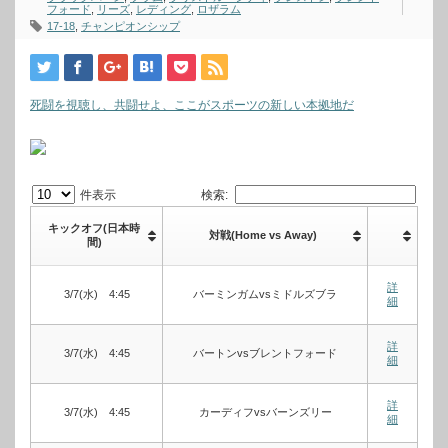
フォード
,
リーズ
,
レディング
,
ロザラム
17-18
,
チャンピオンシップ
死闘を視聴し、共闘せよ、ここがスポーツの新しい本拠地だ
件表示
検索:
キックオフ(日本時
対戦(Home vs Away)
間)
詳
3/7(水) 4:45
バーミンガムvsミドルズブラ
細
詳
3/7(水) 4:45
バートンvsブレントフォード
細
詳
3/7(水) 4:45
カーディフvsバーンズリー
細