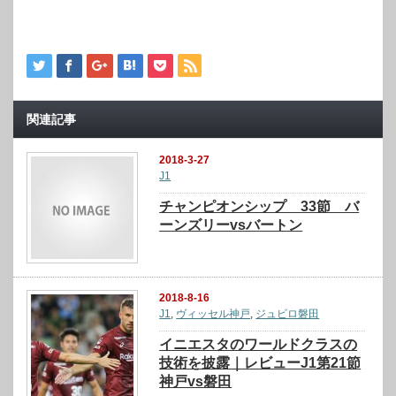
関連記事
2018-3-27
J1
チャンピオンシップ 33節 バ
ーンズリーvsバートン
2018-8-16
J1
,
ヴィッセル神戸
,
ジュビロ磐田
イニエスタのワールドクラスの
技術を披露｜レビューJ1第21節
神戸vs磐田