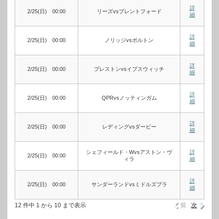
詳
2/25(日) 00:00
リーズvsブレントフォード
細
詳
2/25(日) 00:00
ノリッジvsボルトン
細
詳
2/25(日) 00:00
プレストンvsイプスウィッチ
細
詳
2/25(日) 00:00
QPRvsノッティンガム
細
詳
2/25(日) 00:00
レディングvsダービー
細
シェフィールド・Wvsアストン・ヴ
詳
2/25(日) 00:00
ィラ
細
詳
2/25(日) 00:00
サンダーランドvsミドルズブラ
細
12 件中 1 から 10 まで表示
前
次