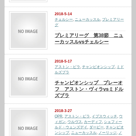
2018-5-14
チェルシー
,
ニューカッスル
,
プレミアリー
グ
プレミアリーグ 第38節 ニュ
ーカッスルvsチェルシー
2018-5-17
アストン・ビラ
,
チャンピオンシップ
,
ミド
ルズブラ
チャンピオンシップ プレーオ
フ アストン・ヴィラvsミドル
ズブラ
2018-3-27
QPR
,
アストン・ビラ
,
イプスウィッチ
,
ウ
ィガン
,
ウルヴス
,
カーディフ
,
シェフィー
ルド・ウェンズデイ
,
ダービー
,
チャンピオ
ンシップ
,
ニューカッスル
,
ノーリッジ
,
ノ