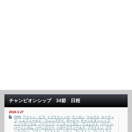
チャンピオンシップ 34節 日程
2018-3-27
QPR
,
アストン・ビラ
,
イプスウィッチ
,
ウィガン
,
ウルヴス
,
カーディ
フ
,
シェフィールド・ウェンズデイ
,
ダービー
,
チャンピオンシップ
,
ニューカッスル
,
ノーリッジ
,
ノッティンガム・フォレスト
,
バートン
,
バーミンガム
,
バーンズリー
,
ハダースフィールド
,
ブライトン
,
ブラ
ックバーン
,
フラム
,
ブリストル・シティ
,
プレストン
,
ブレントフォ