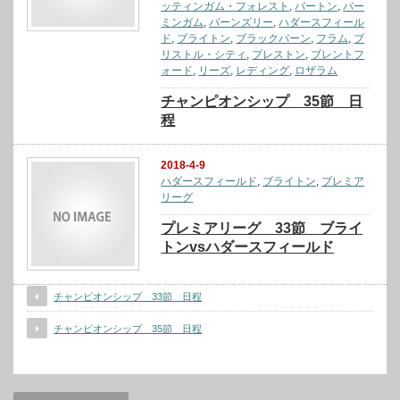
ッティンガム・フォレスト
,
バートン
,
バー
ミンガム
,
バーンズリー
,
ハダースフィール
ド
,
ブライトン
,
ブラックバーン
,
フラム
,
ブ
リストル・シティ
,
プレストン
,
ブレントフ
ォード
,
リーズ
,
レディング
,
ロザラム
チャンピオンシップ 35節 日
程
2018-4-9
ハダースフィールド
,
ブライトン
,
プレミア
リーグ
プレミアリーグ 33節 ブライ
トンvsハダースフィールド
チャンピオンシップ 33節 日程
チャンピオンシップ 35節 日程