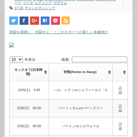
ード
,
リーズ
,
レディング
,
ロザラム
17-18
,
チャンピオンシップ
死闘を視聴し、共闘せよ、ここがスポーツの新しい本拠地だ
件表示
検索:
キックオフ(日本時
対戦(Home vs Away)
間)
詳
2/24(土) 4:45
ハル・シティvsシェフィールド・U
細
詳
2/25(日) 00:00
バーミンガムvsバーンズリー
細
詳
2/25(日) 00:00
バートンvsミルウォール
細