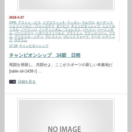
2018-3-27
QPR
,
アストン・ビラ
,
イプスウィッチ
,
ウィガン
,
ウルヴス
,
カーディフ
,
シェフィールド・ウェンズデイ
,
ダービー
,
チャンピオンシップ
,
ニューカ
ッスル
,
ノーリッジ
,
ノッティンガム・フォレスト
,
バートン
,
バーミンガ
ム
,
バーンズリー
,
ハダースフィールド
,
ブライトン
,
ブラックバーン
,
フラ
ム
,
ブリストル・シティ
,
プレストン
,
ブレントフォード
,
リーズ
,
レディン
グ
,
ロザラム
17-18
,
チャンピオンシップ
チャンピオンシップ 34節 日程
死闘を視聴し、共闘せよ、ここがスポーツの新しい本拠地だ
[table id=1439 /] …
詳細を見る