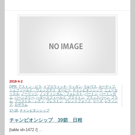
2018-4-2
QPR
,
アストン・ビラ
,
イプスウィッチ
,
ウィガン
,
ウルヴス
,
カーディフ
,
シェフィールド・ウェンズデイ
,
ダービー
,
チャンピオンシップ
,
ニューカ
ッスル
,
ノーリッジ
,
ノッティンガム・フォレスト
,
バートン
,
バーミンガ
ム
,
バーンズリー
,
ハダースフィールド
,
ブライトン
,
ブラックバーン
,
フラ
ム
,
ブリストル・シティ
,
プレストン
,
ブレントフォード
,
リーズ
,
レディン
グ
,
ロザラム
17-18
,
チャンピオンシップ
チャンピオンシップ 39節 日程
[table id=1472 /] …