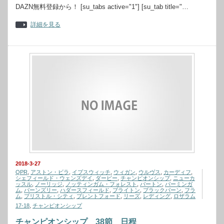
DAZN無料登録から！ [su_tabs active="1"] [su_tab title="…
詳細を見る
2018-3-27
QPR
,
アストン・ビラ
,
イプスウィッチ
,
ウィガン
,
ウルヴス
,
カーディフ
,
シェフィールド・ウェンズデイ
,
ダービー
,
チャンピオンシップ
,
ニューカ
ッスル
,
ノーリッジ
,
ノッティンガム・フォレスト
,
バートン
,
バーミンガ
ム
,
バーンズリー
,
ハダースフィールド
,
ブライトン
,
ブラックバーン
,
フラ
ム
,
ブリストル・シティ
,
ブレントフォード
,
リーズ
,
レディング
,
ロザラム
17-18
,
チャンピオンシップ
チャンピオンシップ 38節 日程