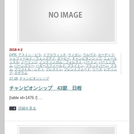
2018-4-2
QPR
,
アストン・ビラ
,
イプスウィッチ
,
ウィガン
,
ウルヴス
,
カーディフ
,
シェフィールド・ウェンズデイ
,
ダービー
,
チャンピオンシップ
,
ニューカ
ッスル
,
ノーリッジ
,
ノッティンガム・フォレスト
,
バートン
,
バーミンガ
ム
,
バーンズリー
,
ハダースフィールド
,
ブライトン
,
ブラックバーン
,
フラ
ム
,
ブリストル・シティ
,
プレストン
,
ブレントフォード
,
リーズ
,
レディン
グ
,
ロザラム
17-18
,
チャンピオンシップ
チャンピオンシップ 43節 日程
[table id=1476 /] …
詳細を見る