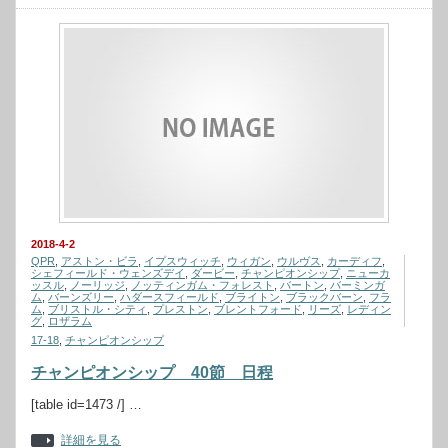
2018-4-2
QPR
,
アストン・ビラ
,
イプスウィッチ
,
ウィガン
,
ウルヴス
,
カーディフ
,
シェフィールド・ウェンズデイ
,
ダービー
,
チャンピオンシップ
,
ニューカ
ッスル
,
ノーリッジ
,
ノッティンガム・フォレスト
,
バートン
,
バーミンガ
ム
,
バーンズリー
,
ハダースフィールド
,
ブライトン
,
ブラックバーン
,
フラ
ム
,
ブリストル・シティ
,
プレストン
,
ブレントフォード
,
リーズ
,
レディン
グ
,
ロザラム
17-18
,
チャンピオンシップ
チャンピオンシップ 40節 日程
[table id=1473 /] …
詳細を見る