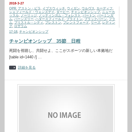
2018-3-27
QPR
,
アストン・ビラ
,
イプスウィッチ
,
ウィガン
,
ウルヴス
,
カーディフ
,
シェフィールド・ウェンズデイ
,
ダービー
,
チャンピオンシップ
,
ニューカ
ッスル
,
ノーリッジ
,
ノッティンガム・フォレスト
,
バートン
,
バーミンガ
ム
,
バーンズリー
,
ハダースフィールド
,
ブライトン
,
ブラックバーン
,
フラ
ム
,
ブリストル・シティ
,
プレストン
,
ブレントフォード
,
リーズ
,
レディン
グ
,
ロザラム
17-18
,
チャンピオンシップ
チャンピオンシップ 35節 日程
死闘を視聴し、共闘せよ、ここがスポーツの新しい本拠地だ
[table id=1440 /] …
詳細を見る