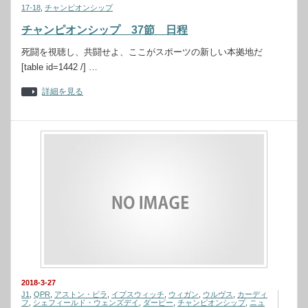
17-18
,
チャンピオンシップ
チャンピオンシップ 37節 日程
死闘を視聴し、共闘せよ、ここがスポーツの新しい本拠地だ
[table id=1442 /] …
詳細を見る
2018-3-27
J1
,
QPR
,
アストン・ビラ
,
イプスウィッチ
,
ウィガン
,
ウルヴス
,
カーディ
フ
,
シェフィールド・ウェンズデイ
,
ダービー
,
チャンピオンシップ
,
ニュ