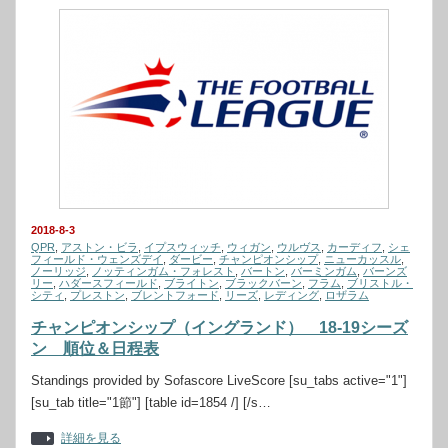
2018-8-3
QPR
,
アストン・ビラ
,
イプスウィッチ
,
ウィガン
,
ウルヴス
,
カーディフ
,
シェ
フィールド・ウェンズデイ
,
ダービー
,
チャンピオンシップ
,
ニューカッスル
,
ノーリッジ
,
ノッティンガム・フォレスト
,
バートン
,
バーミンガム
,
バーンズ
リー
,
ハダースフィールド
,
ブライトン
,
ブラックバーン
,
フラム
,
ブリストル・
シティ
,
プレストン
,
ブレントフォード
,
リーズ
,
レディング
,
ロザラム
チャンピオンシップ（イングランド） 18-19シーズ
ン 順位＆日程表
Standings provided by Sofascore LiveScore [su_tabs active="1"]
[su_tab title="1節"] [table id=1854 /] [/s…
詳細を見る