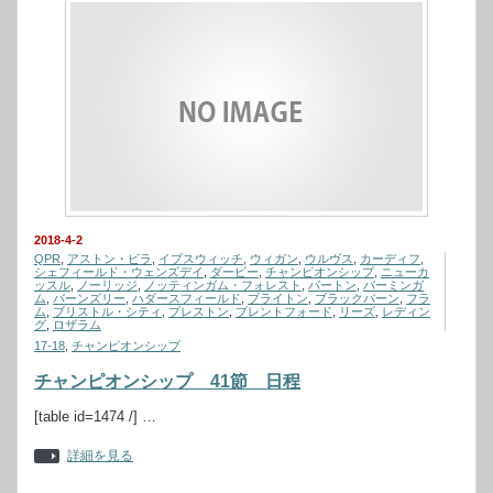
2018-4-2
QPR
,
アストン・ビラ
,
イプスウィッチ
,
ウィガン
,
ウルヴス
,
カーディフ
,
シェフィールド・ウェンズデイ
,
ダービー
,
チャンピオンシップ
,
ニューカ
ッスル
,
ノーリッジ
,
ノッティンガム・フォレスト
,
バートン
,
バーミンガ
ム
,
バーンズリー
,
ハダースフィールド
,
ブライトン
,
ブラックバーン
,
フラ
ム
,
ブリストル・シティ
,
プレストン
,
ブレントフォード
,
リーズ
,
レディン
グ
,
ロザラム
17-18
,
チャンピオンシップ
チャンピオンシップ 41節 日程
[table id=1474 /] …
詳細を見る