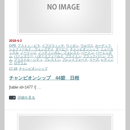
2018-4-2
QPR
,
アストン・ビラ
,
イプスウィッチ
,
ウィガン
,
ウルヴス
,
カーディフ
,
シェフィールド・ウェンズデイ
,
ダービー
,
チャンピオンシップ
,
ニューカ
ッスル
,
ノーリッジ
,
ノッティンガム・フォレスト
,
バートン
,
バーミンガ
ム
,
バーンズリー
,
ハダースフィールド
,
ブライトン
,
ブラックバーン
,
フラ
ム
,
ブリストル・シティ
,
プレストン
,
ブレントフォード
,
リーズ
,
レディン
グ
,
ロザラム
17-18
,
チャンピオンシップ
チャンピオンシップ 44節 日程
[table id=1477 /] …
詳細を見る