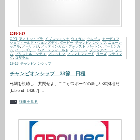
2018-3-27
QPR
,
アストン・ビラ
,
イプスウィッチ
,
ウィガン
,
ウルヴス
,
カーディフ
,
シェフィールド・ウェンズデイ
,
ダービー
,
チャンピオンシップ
,
ニューカ
ッスル
,
ノーリッジ
,
ノッティンガム・フォレスト
,
バートン
,
バーミンガ
ム
,
バーンズリー
,
ハダースフィールド
,
ブライトン
,
ブラックバーン
,
フラ
ム
,
ブリストル・シティ
,
プレストン
,
ブレントフォード
,
リーズ
,
レディン
グ
,
ロザラム
17-18
,
チャンピオンシップ
チャンピオンシップ 33節 日程
死闘を視聴し、共闘せよ、ここがスポーツの新しい本拠地だ
[table id=1438 /] …
詳細を見る