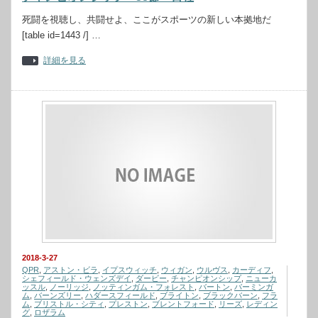
死闘を視聴し、共闘せよ、ここがスポーツの新しい本拠地だ
[table id=1443 /] …
詳細を見る
2018-3-27
QPR
,
アストン・ビラ
,
イプスウィッチ
,
ウィガン
,
ウルヴス
,
カーディフ
,
シェフィールド・ウェンズデイ
,
ダービー
,
チャンピオンシップ
,
ニューカ
ッスル
,
ノーリッジ
,
ノッティンガム・フォレスト
,
バートン
,
バーミンガ
ム
,
バーンズリー
,
ハダースフィールド
,
ブライトン
,
ブラックバーン
,
フラ
ム
,
ブリストル・シティ
,
プレストン
,
ブレントフォード
,
リーズ
,
レディン
グ
,
ロザラム