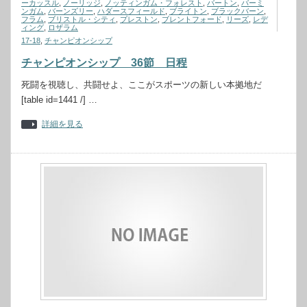
ーカッスル
,
ノーリッジ
,
ノッティンガム・フォレスト
,
バートン
,
バーミ
ンガム
,
バーンズリー
,
ハダースフィールド
,
ブライトン
,
ブラックバーン
,
フラム
,
ブリストル・シティ
,
プレストン
,
ブレントフォード
,
リーズ
,
レデ
ィング
,
ロザラム
17-18
,
チャンピオンシップ
チャンピオンシップ 36節 日程
死闘を視聴し、共闘せよ、ここがスポーツの新しい本拠地だ
[table id=1441 /] …
詳細を見る