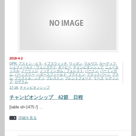
2018-4-2
QPR
,
アストン・ビラ
,
イプスウィッチ
,
ウィガン
,
ウルヴス
,
カーディフ
,
シェフィールド・ウェンズデイ
,
ダービー
,
チャンピオンシップ
,
ニューカ
ッスル
,
ノーリッジ
,
ノッティンガム・フォレスト
,
バートン
,
バーミンガ
ム
,
バーンズリー
,
ハダースフィールド
,
ブライトン
,
ブラックバーン
,
フラ
ム
,
ブリストル・シティ
,
プレストン
,
ブレントフォード
,
リーズ
,
レディン
グ
,
ロザラム
17-18
,
チャンピオンシップ
チャンピオンシップ 42節 日程
[table id=1475 /] …
詳細を見る