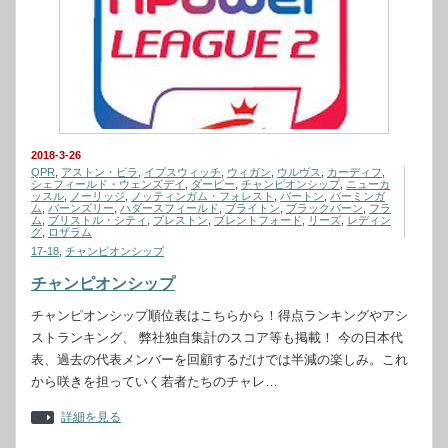
2018-3-26
QPR
,
アストン・ビラ
,
イプスウィッチ
,
ウィガン
,
ウルヴス
,
カーディフ
,
シェフィールド・ウェンズデイ
,
ダービー
,
チャンピオンシップ
,
ニューカ
ッスル
,
ノーリッジ
,
ノッティンガム・フォレスト
,
バートン
,
バーミンガ
ム
,
バーンズリー
,
ハダースフィールド
,
ブライトン
,
ブラックバーン
,
フラ
ム
,
ブリストル・シティ
,
プレストン
,
ブレントフォード
,
リーズ
,
レディン
グ
,
ロザラム
17-18
,
チャンピオンシップ
チャンピオンシップ
チャンピオンシップ順位表はこちらから！得点ランキングやアシ
ストランキング、 弊社独自集計のスコア等も掲載！ 今の日本代
表、過去の代表メンバーを回顧するだけでは半減の楽しみ。これ
から咲きを担っていく若者たちのチャレ…
詳細を見る