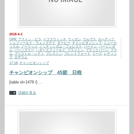
2018-4-2
QPR
,
アストン・ビラ
,
イプスウィッチ
,
ウィガン
,
ウルヴス
,
カーディフ
,
シェフィールド・ウェンズデイ
,
ダービー
,
チャンピオンシップ
,
ニューカ
ッスル
,
ノーリッジ
,
ノッティンガム・フォレスト
,
バートン
,
バーミンガ
ム
,
バーンズリー
,
ハダースフィールド
,
ブライトン
,
ブラックバーン
,
フラ
ム
,
ブリストル・シティ
,
プレストン
,
ブレントフォード
,
リーズ
,
レディン
グ
,
ロザラム
17-18
,
チャンピオンシップ
チャンピオンシップ 45節 日程
[table id=1478 /] …
詳細を見る