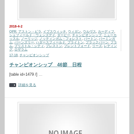
2018-4-2
QPR
,
アストン・ビラ
,
イプスウィッチ
,
ウィガン
,
ウルヴス
,
カーディフ
,
シェフィールド・ウェンズデイ
,
ダービー
,
チャンピオンシップ
,
ニューカ
ッスル
,
ノーリッジ
,
ノッティンガム・フォレスト
,
バートン
,
バーミンガ
ム
,
バーンズリー
,
ハダースフィールド
,
ブライトン
,
ブラックバーン
,
フラ
ム
,
ブリストル・シティ
,
プレストン
,
ブレントフォード
,
リーズ
,
レディン
グ
,
ロザラム
17-18
,
チャンピオンシップ
チャンピオンシップ 46節 日程
[table id=1479 /] …
詳細を見る