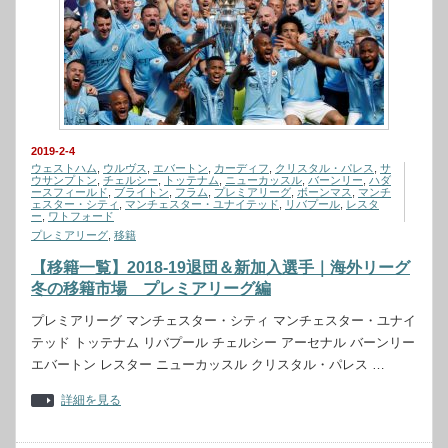
2019-2-4
ウェストハム
,
ウルヴス
,
エバートン
,
カーディフ
,
クリスタル・パレス
,
サ
ウサンプトン
,
チェルシー
,
トッテナム
,
ニューカッスル
,
バーンリー
,
ハダ
ースフィールド
,
ブライトン
,
フラム
,
プレミアリーグ
,
ボーンマス
,
マンチ
ェスター・シティ
,
マンチェスター・ユナイテッド
,
リバプール
,
レスタ
ー
,
ワトフォード
プレミアリーグ
,
移籍
【移籍一覧】2018-19退団＆新加入選手｜海外リーグ
冬の移籍市場 プレミアリーグ編
プレミアリーグ マンチェスター・シティ マンチェスター・ユナイ
テッド トッテナム リバプール チェルシー アーセナル バーンリー
エバートン レスター ニューカッスル クリスタル・パレス …
詳細を見る