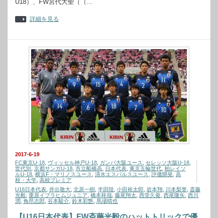
U18）、FW宮代大聖（（…
詳細を見る
2017-6-19
FC東京U-18
,
ヴィッセル神戸U-18
,
ガンバ大阪ユース
,
セレッソ大阪U-18
,
世代別
,
京都サンガU-18
,
市立船橋高
,
日本代表
,
東京五輪世代
,
柏レイソ
ルU-18
,
横浜F・マリノスユース
,
清水エスパルスユース
,
評価開発
,
高
校・大学
,
高校プレミア
U16日本代表
,
井出敬大
,
北原一樹
,
半田陸
,
小田裕太郎
,
岩本翔
,
川本梨誉
,
斎藤
光毅
,
栗原イブラヒムジュニア
,
橋本柊哉
,
藤尾翔太
,
西堂久俊
,
西尾隆矢
,
西川
潤
,
角昂志郎
,
谷本駿介
,
鈴木彩艶
,
馬場晴也
【U16日本代表】FW斎藤光毅のハットトリックで優