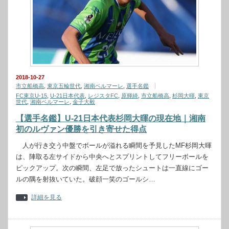
2018-10-27
市立船橋高
,
東京五輪世代
,
湘南ベルマーレ
,
選手名鑑
FC東京U-15
,
U-21日本代表
,
レジスタFC
,
原輝綺
,
市立船橋高
,
杉岡大暉
,
東京
世代
,
湘南ベルマーレ
,
金子大毅
【選手名鑑】U-21日本代表杉岡大暉の現在地｜湘南
初のルヴァン優勝を引き寄せた得点
人が行き交う中盤でボールが溢れる瞬間を予見したMF杉岡大暉
は、陣取る左サイドから中央へとスプリントしてフリーボールを
ピックアップ。次の瞬間、左足で放ったシュートは一直線にゴー
ルの隅を射抜いていた。破顔一笑のゴールシ…
詳細を見る