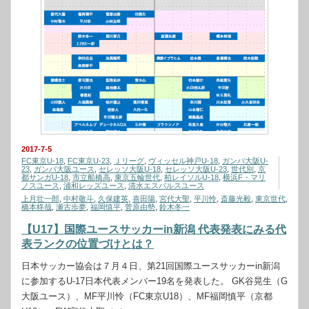
2017-7-5
FC東京U-18
,
FC東京U-23
,
Ｊリーグ
,
ヴィッセル神戸U-18
,
ガンバ大阪U-
23
,
ガンバ大阪ユース
,
セレッソ大阪U-18
,
セレッソ大阪U-23
,
世代別
,
京
都サンガU-18
,
市立船橋高
,
東京五輪世代
,
柏レイソルU-18
,
横浜F・マリ
ノスユース
,
浦和レッズユース
,
清水エスパルスユース
上月壮一郎
,
中村敬斗
,
久保建英
,
喜田陽
,
宮代大聖
,
平川怜
,
斎藤光毅
,
東京世代
,
橋本柊哉
,
瀬古歩夢
,
福岡慎平
,
菅原由勢
,
鈴木冬一
【U17】国際ユースサッカーin新潟 代表発表にみる代
表ランクの位置づけとは？
日本サッカー協会は７月４日、第21回国際ユースサッカーin新潟
に参加するU-17日本代表メンバー19名を発表した。 GK谷晃生（G
大阪ユース）、MF平川怜（FC東京U18）、MF福岡慎平（京都