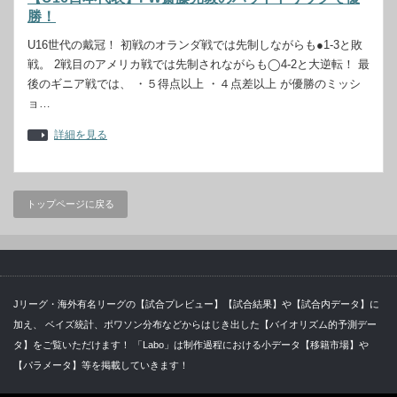
勝！
U16世代の戴冠！ 初戦のオランダ戦では先制しながらも●1-3と敗
戦。 2戦目のアメリカ戦では先制されながらも◯4-2と大逆転！ 最
後のギニア戦では、 ・５得点以上 ・４点差以上 が優勝のミッシ
ョ…
詳細を見る
トップページに戻る
Jリーグ・海外有名リーグの【試合プレビュー】【試合結果】や【試合内データ】に
加え、 ベイズ統計、ポワソン分布などからはじき出した【バイオリズム的予測デー
タ】をご覧いただけます！ 「Labo」は制作過程における小データ【移籍市場】や
【パラメータ】等を掲載していきます！