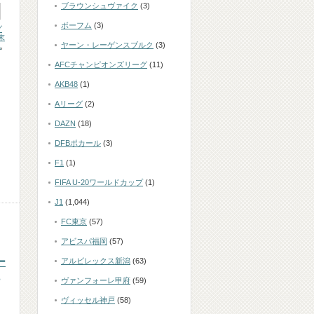
ブラウンシュヴァイク
(3)
ボーフム
(3)
グ
末
ヤーン・レーゲンスブルク
(3)
也
,
AFCチャンピオンズリーグ
(11)
AKB48
(1)
Aリーグ
(2)
DAZN
(18)
DFBポカール
(3)
F1
(1)
FIFA U-20ワールドカップ
(1)
J1
(1,044)
FC東京
(57)
アビスパ福岡
(57)
ー
アルビレックス新潟
(63)
ヴァンフォーレ甲府
(59)
ヴィッセル神戸
(58)