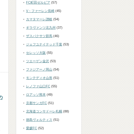
FC町田ゼルビア
(57)
V・ファーレン長崎
(45)
カマタマーレ讃岐
(54)
ギラヴァンツ北九州
(37)
ザスパクサツ群馬
(46)
ジェフユナイテッド千葉
(53)
セレッソ大阪
(55)
ツエーゲン金沢
(53)
ファジアーノ岡山
(54)
モンテディオ山形
(51)
レノファ山口FC
(55)
ロアッソ熊本
(49)
の
京都サンガFC
(51)
北海道コンサドーレ札幌
(88)
徳島ヴォルティス
(51)
愛媛FC
(52)
建