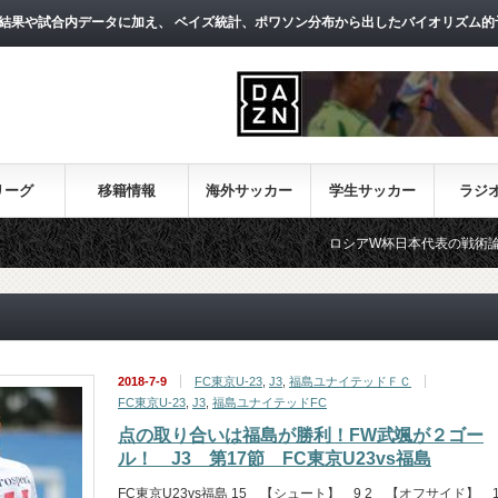
結果や試合内データに加え、 ベイズ統計、ポワソン分布から出したバイオリズム的
リーグ
移籍情報
海外サッカー
学生サッカー
ラジ
ロシアW杯日本代表の戦術論（１）～西野
2018-7-9
FC東京U-23
,
J3
,
福島ユナイテッドＦＣ
FC東京U-23
,
J3
,
福島ユナイテッドFC
点の取り合いは福島が勝利！FW武颯が２ゴー
ル！ J3 第17節 FC東京U23vs福島
FC東京U23vs福島 15 【シュート】 9 2 【オフサイド】 