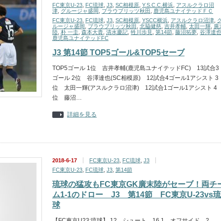
FC東京U-23
,
FC琉球
,
J3
,
SC相模原
,
Y.S.C.C.横浜
,
アスルクラロ沼
津
,
グルージャ盛岡
,
ブラウブリッツ秋田
,
鹿児島ユナイテッドＦＣ
FC東京U-23
,
FC琉球
,
J3
,
SC相模原
,
YSCC横浜
,
アスルクラロ沼津
,
ルージャ盛岡
,
ブラウブリッツ秋田
,
北脇健慈
,
吉井孝輔
,
太田一輝
,
廣
陸
,
朴 一圭
,
森本大貴
,
清水慶記
,
牲川歩見
,
第14節
,
藤沼拓夢
,
谷澤達
鹿児島ユナイテッドFC
J3 第14節 TOP5ゴール&TOP5セーブ
TOP5ゴール 1位 吉井孝輔(鹿児島ユナイテッドFC) 13試合3
ゴール 2位 谷澤達也(SC相模原) 12試合4ゴール1アシスト 3
位 太田一輝(アスルクラロ沼津) 12試合1ゴール1アシスト 4
位 藤沼…
詳細を見る
2018-6-17
FC東京U-23
,
FC琉球
,
J3
FC東京U-23
,
FC琉球
,
J3
,
第14節
琉球の猛攻もFC東京GK廣末陸がセーブ！両チ
ム1-1のドロー J3 第14節 FC東京U-23vs琉
球
【FC東京U23:琉球】 12 シュート 16 1 オフサイド 2