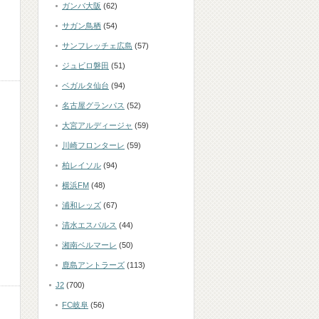
ガンバ大阪
(62)
サガン鳥栖
(54)
サンフレッチェ広島
(57)
ジュビロ磐田
(51)
ベガルタ仙台
(94)
名古屋グランパス
(52)
大宮アルディージャ
(59)
川崎フロンターレ
(59)
柏レイソル
(94)
横浜FM
(48)
浦和レッズ
(67)
清水エスパルス
(44)
湘南ベルマーレ
(50)
鹿島アントラーズ
(113)
J2
(700)
FC岐阜
(56)