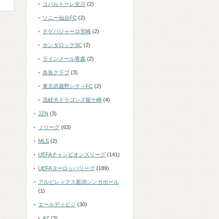
コバルトーレ女川
(2)
ソニー仙台FC
(2)
テゲバジャーロ宮崎
(2)
ホンダロックSC
(2)
ラインメール青森
(2)
奈良クラブ
(3)
東京武蔵野シティFC
(2)
流経大ドラゴンズ龍ケ崎
(4)
JZN
(3)
Ｊリーグ
(63)
MLS
(2)
UEFAチャンピオンズリーグ
(141)
UEFAヨーロッパリーグ
(189)
アルビレックス新潟シンガポール
(1)
エールディビジ
(30)
AZ
(3)