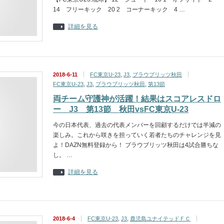
14 フリーキック 20 2 コーナーキック 4 …
詳細を見る
2018-6-11
FC東京U-23
,
J3
,
ブラウブリッツ秋田
FC東京U-23
,
J3
,
ブラウブリッツ秋田
,
第13節
両チーム守護神が活躍！結果はスコアレスドロ
ー J3 第13節 秋田vsFC東京U-23
今の日本代表、過去の代表メンバーを回顧するだけでは半減の
楽しみ。これから咲きを担っていく若者たちのチャレンジを見
よ！DAZN無料登録から！ ブラウブリッツ秋田は4試合勝ちな
し。 …
詳細を見る
2018-6-4
FC東京U-23
,
J3
,
鹿児島ユナイテッドＦＣ