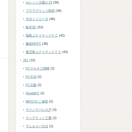
セレッソ大阪U-23
(39)
ブラウブリッツ秋田
(36)
大分トリニータ
(46)
栃木SC
(52)
福島ユナイテッドＦＣ
(42)
藤枝MYFC
(38)
鹿児島ユナイテッドＦＣ
(43)
JFL
(10)
FCマルヤス岡崎
(2)
FC今治
(2)
FC大阪
(2)
HondaFC
(2)
MIOびわこ滋賀
(2)
ヴァンラーレ八戸
(3)
ヴィアティン三重
(2)
ヴェルスパ大分
(2)