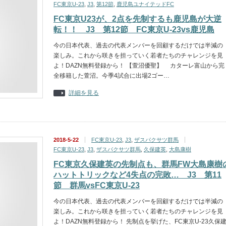
FC東京U-23
,
J3
,
第12節
,
鹿児島ユナイテッドFC
FC東京U23が、2点を先制するも鹿児島が大逆
転！！ J3 第12節 FC東京U-23vs鹿児島
今の日本代表、過去の代表メンバーを回顧するだけでは半減の
楽しみ。これから咲きを担っていく若者たちのチャレンジを見
よ！DAZN無料登録から！ 【萱沼優聖】 カターレ富山から完
全移籍した萱沼。今季4試合に出場2ゴー…
詳細を見る
2018-5-22
FC東京U-23
,
J3
,
ザスパクサツ群馬
FC東京U-23
,
J3
,
ザスパクサツ群馬
,
久保建英
,
大島康樹
FC東京久保建英の先制点も、群馬FW大島康樹
ハットトリックなど4失点の完敗… J3 第11
節 群馬vsFC東京U-23
今の日本代表、過去の代表メンバーを回顧するだけでは半減の
楽しみ。これから咲きを担っていく若者たちのチャレンジを見
よ！DAZN無料登録から！ 先制点を挙げた、FC東京U-23久保