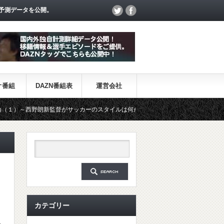
予測データを公開。
オ番組
DAZN番組表
運営会社
朗新監督がサッカーのスタイルは何か～
【一覧】J1・J2・J3リー
カテゴリー
1