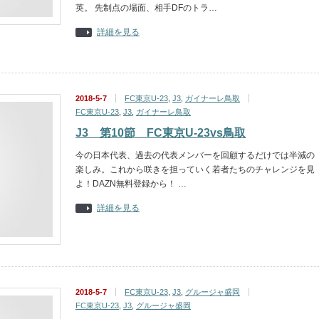
英。 先制点の場面、相手DFのトラ…
詳細を見る
2018-5-7
FC東京U-23
,
J3
,
ガイナーレ鳥取
FC東京U-23
,
J3
,
ガイナーレ鳥取
J3 第10節 FC東京U-23vs鳥取
今の日本代表、過去の代表メンバーを回顧するだけでは半減の
楽しみ。これから咲きを担っていく若者たちのチャレンジを見
よ！DAZN無料登録から！ …
詳細を見る
2018-5-7
FC東京U-23
,
J3
,
グルージャ盛岡
FC東京U-23
,
J3
,
グルージャ盛岡