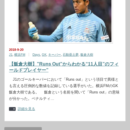
2018-9-20
J1
,
横浜FM
Days
,
GK
,
キーパー
,
石動亜土夢
,
飯倉大樹
【飯倉大樹】”Runs Out”からわかる“11人目”のフィ
ールドプレイヤー”
J1のゴールキーパーにおいて「Runs out」という項目で異様と
も言える圧倒的な数値を記録している選手がいた。横浜FMのGK
飯倉大樹である。 飯倉という名前を聞いて「Runs out」の意味
が分かった。ペナルティ…
詳細を見る