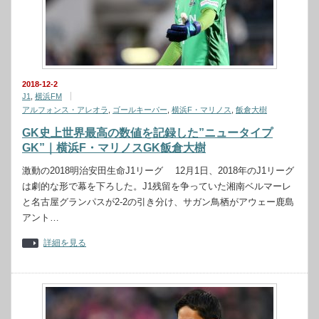
2018-12-2
J1
,
横浜FM
アルフォンス・アレオラ
,
ゴールキーパー
,
横浜F・マリノス
,
飯倉大樹
GK史上世界最高の数値を記録した”ニュータイプ
GK”｜横浜F・マリノスGK飯倉大樹
激動の2018明治安田生命J1リーグ 12月1日、2018年のJ1リーグ
は劇的な形で幕を下ろした。J1残留を争っていた湘南ベルマーレ
と名古屋グランパスが2-2の引き分け、サガン鳥栖がアウェー鹿島
アント…
詳細を見る