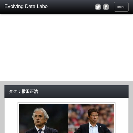
menu
タグ：霜田正浩