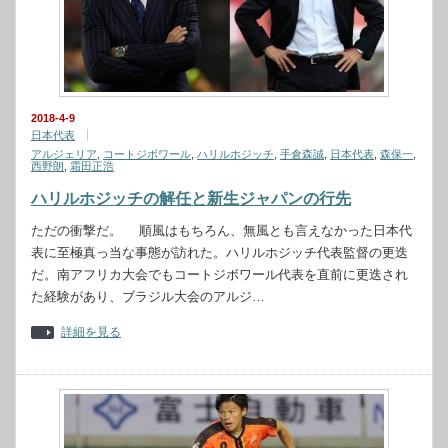
2018-4-9
日本代表
アルジェリア
,
コートジボワール
,
ハリルホジッチ
,
手倉森誠
,
日本代表
,
森保一
,
西野朗
,
霜田正浩
ハリルホジッチの解任と新生ジャパンの行先
ただの衝撃だ。 順風はもちろん、無風とも言えなかった日本代
表に至極真っ当な事態が訪れた。ハリルホジッチ代表監督の更迭
だ。南アフリカ大会でもコートジボワール代表を直前に更迭され
た経験があり、ブラジル大会のアルジ…
詳細を見る