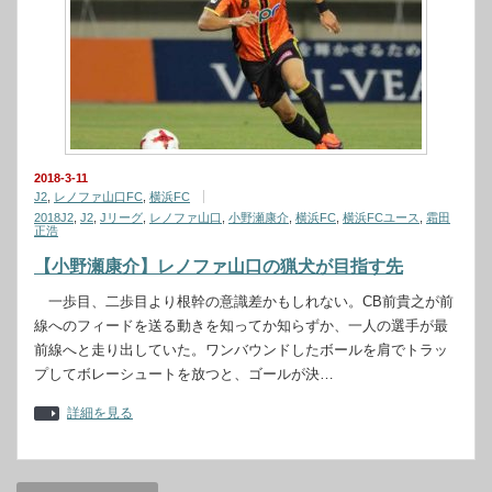
2018-3-11
J2
,
レノファ山口FC
,
横浜FC
2018J2
,
J2
,
Jリーグ
,
レノファ山口
,
小野瀬康介
,
横浜FC
,
横浜FCユース
,
霜田
正浩
【小野瀬康介】レノファ山口の猟犬が目指す先
一歩目、二歩目より根幹の意識差かもしれない。CB前貴之が前
線へのフィードを送る動きを知ってか知らずか、一人の選手が最
前線へと走り出していた。ワンバウンドしたボールを肩でトラッ
プしてボレーシュートを放つと、ゴールが決…
詳細を見る