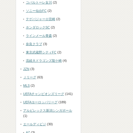
コバルトーレ女川
(2)
ソニー仙台FC
(2)
テゲバジャーロ宮崎
(2)
ホンダロックSC
(2)
ラインメール青森
(2)
奈良クラブ
(3)
東京武蔵野シティFC
(2)
流経大ドラゴンズ龍ケ崎
(4)
JZN
(3)
Ｊリーグ
(63)
MLS
(2)
UEFAチャンピオンズリーグ
(141)
UEFAヨーロッパリーグ
(189)
アルビレックス新潟シンガポール
(1)
エールディビジ
(30)
AZ
(3)