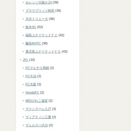
セレッソ大阪U-23
(39)
ブラウブリッツ秋田
(36)
大分トリニータ
(46)
栃木SC
(52)
福島ユナイテッドＦＣ
(42)
藤枝MYFC
(38)
鹿児島ユナイテッドＦＣ
(43)
JFL
(10)
FCマルヤス岡崎
(2)
FC今治
(2)
FC大阪
(2)
HondaFC
(2)
MIOびわこ滋賀
(2)
ヴァンラーレ八戸
(3)
ヴィアティン三重
(2)
ヴェルスパ大分
(2)