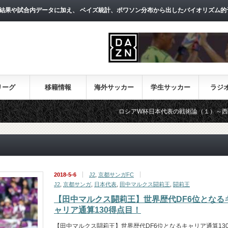
結果や試合内データに加え、 ベイズ統計、ポワソン分布から出したバイオリズム的
リーグ
移籍情報
海外サッカー
学生サッカー
ラジ
ロシアW杯日本代表の戦術論（１）～西野朗新監督が
2018-5-6
J2
,
京都サンガFC
J2
,
京都サンガ
,
日本代表
,
田中マルクス闘莉王
,
闘莉王
【田中マルクス闘莉王】世界歴代DF6位となる
ャリア通算130得点目！
【田中マルクス闘莉王】世界歴代DF6位となるキャリア通算13