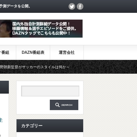
予測データを公開。
オ番組
DAZN番組表
運営会社
サッカーのスタイルは何か～
【一覧】J1・J2・J3リーグ「退団・
キ
カテゴリー
0