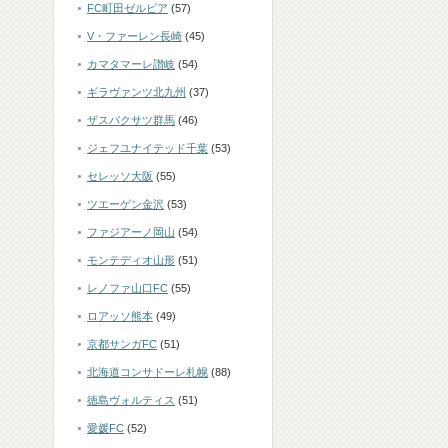
FC町田ゼルビア
(57)
V・ファーレン長崎
(45)
カマタマーレ讃岐
(54)
ギラヴァンツ北九州
(37)
ザスパクサツ群馬
(46)
ジェフユナイテッド千葉
(53)
セレッソ大阪
(55)
ツエーゲン金沢
(53)
ファジアーノ岡山
(54)
モンテディオ山形
(51)
レノファ山口FC
(55)
ロアッソ熊本
(49)
京都サンガFC
(51)
北海道コンサドーレ札幌
(88)
徳島ヴォルティス
(51)
愛媛FC
(52)