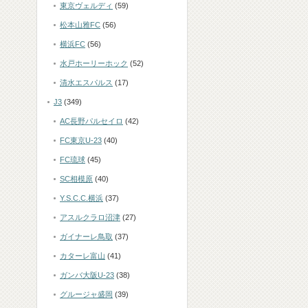
東京ヴェルディ
(59)
松本山雅FC
(56)
横浜FC
(56)
水戸ホーリーホック
(52)
清水エスパルス
(17)
J3
(349)
AC長野パルセイロ
(42)
FC東京U-23
(40)
FC琉球
(45)
SC相模原
(40)
Y.S.C.C.横浜
(37)
アスルクラロ沼津
(27)
ガイナーレ鳥取
(37)
カターレ富山
(41)
ガンバ大阪U-23
(38)
グルージャ盛岡
(39)