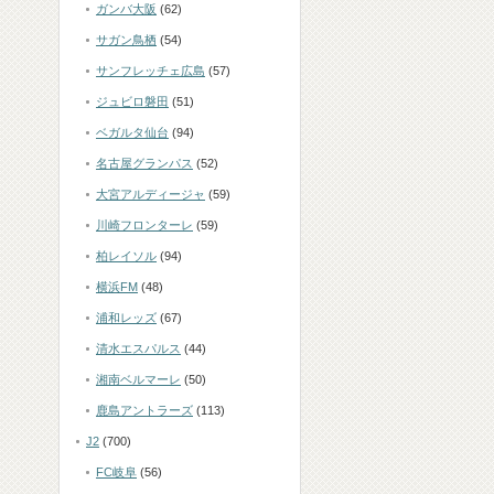
ガンバ大阪
(62)
サガン鳥栖
(54)
サンフレッチェ広島
(57)
ジュビロ磐田
(51)
ベガルタ仙台
(94)
名古屋グランパス
(52)
大宮アルディージャ
(59)
川崎フロンターレ
(59)
柏レイソル
(94)
横浜FM
(48)
浦和レッズ
(67)
清水エスパルス
(44)
湘南ベルマーレ
(50)
鹿島アントラーズ
(113)
J2
(700)
FC岐阜
(56)