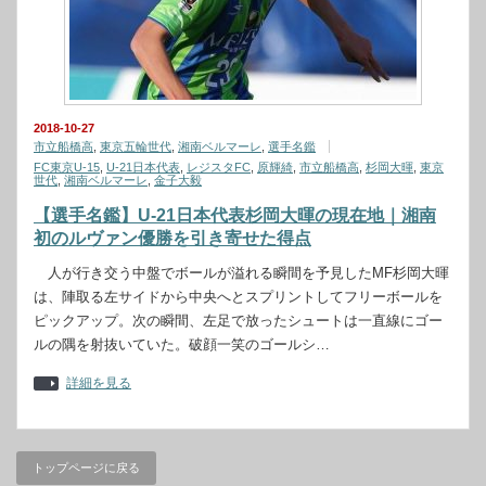
2018-10-27
市立船橋高
,
東京五輪世代
,
湘南ベルマーレ
,
選手名鑑
FC東京U-15
,
U-21日本代表
,
レジスタFC
,
原輝綺
,
市立船橋高
,
杉岡大暉
,
東京
世代
,
湘南ベルマーレ
,
金子大毅
【選手名鑑】U-21日本代表杉岡大暉の現在地｜湘南
初のルヴァン優勝を引き寄せた得点
人が行き交う中盤でボールが溢れる瞬間を予見したMF杉岡大暉
は、陣取る左サイドから中央へとスプリントしてフリーボールを
ピックアップ。次の瞬間、左足で放ったシュートは一直線にゴー
ルの隅を射抜いていた。破顔一笑のゴールシ…
詳細を見る
トップページに戻る