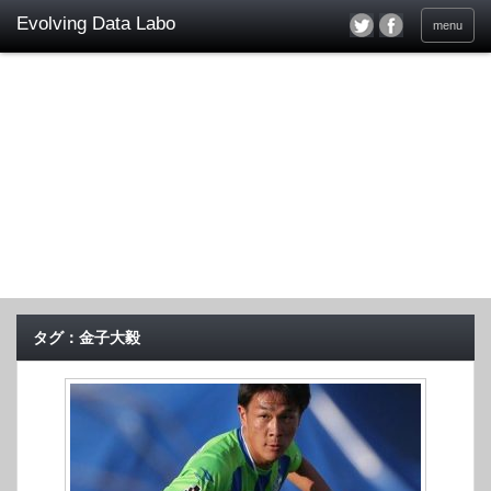
menu
タグ：金子大毅