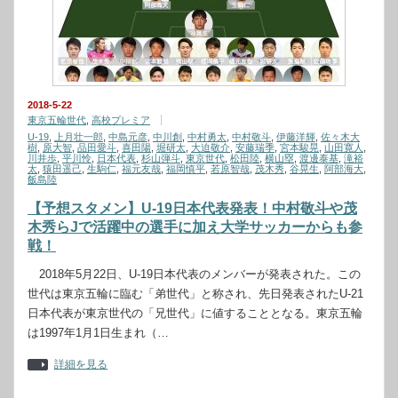
2018-5-22
東京五輪世代
,
高校プレミア
U-19
,
上月壮一郎
,
中島元彦
,
中川創
,
中村勇太
,
中村敬斗
,
伊藤洋輝
,
佐々木大
樹
,
原大智
,
品田愛斗
,
喜田陽
,
堀研太
,
大迫敬介
,
安藤瑞季
,
宮本駿晃
,
山田寛人
,
川井歩
,
平川怜
,
日本代表
,
杉山弾斗
,
東京世代
,
松田陸
,
横山塁
,
渡邊泰基
,
滝裕
太
,
猿田遥己
,
生駒仁
,
福元友哉
,
福岡慎平
,
若原智哉
,
茂木秀
,
谷晃生
,
阿部海大
,
飯島陸
【予想スタメン】U-19日本代表発表！中村敬斗や茂
木秀らJで活躍中の選手に加え大学サッカーからも参
戦！
2018年5月22日、U-19日本代表のメンバーが発表された。この
世代は東京五輪に臨む「弟世代」と称され、先日発表されたU-21
日本代表が東京世代の「兄世代」に値することとなる。東京五輪
は1997年1月1日生まれ（…
詳細を見る