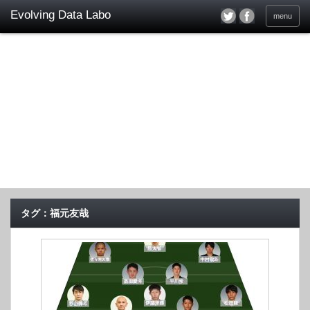
menu
タグ：福元友哉