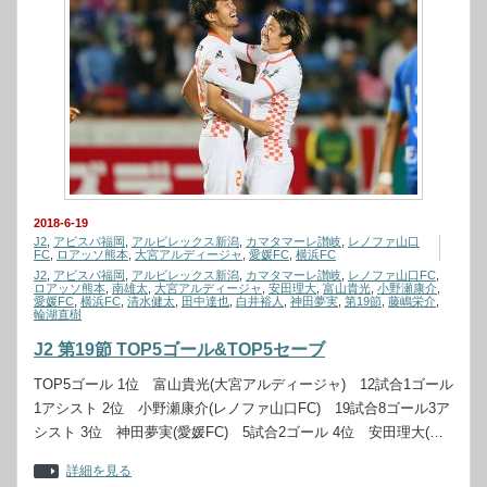
2018-6-19
J2
,
アビスパ福岡
,
アルビレックス新潟
,
カマタマーレ讃岐
,
レノファ山口
FC
,
ロアッソ熊本
,
大宮アルディージャ
,
愛媛FC
,
横浜FC
J2
,
アビスパ福岡
,
アルビレックス新潟
,
カマタマーレ讃岐
,
レノファ山口FC
,
ロアッソ熊本
,
南雄太
,
大宮アルディージャ
,
安田理大
,
富山貴光
,
小野瀬康介
,
愛媛FC
,
横浜FC
,
清水健太
,
田中達也
,
白井裕人
,
神田夢実
,
第19節
,
藤嶋栄介
,
輪湖直樹
J2 第19節 TOP5ゴール&TOP5セーブ
TOP5ゴール 1位 富山貴光(大宮アルディージャ) 12試合1ゴール
1アシスト 2位 小野瀬康介(レノファ山口FC) 19試合8ゴール3ア
シスト 3位 神田夢実(愛媛FC) 5試合2ゴール 4位 安田理大(…
詳細を見る