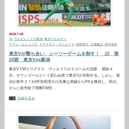
2018-7-26
J2
,
アルビレックス新潟
,
東京ヴェルディ
アラン・ピニェイロ
,
ドウグラス・ヴィエイラ
,
安田理大
,
広瀬健太
,
田中達也
東京Vが撃ち合い シーソーゲームを制す！ J2 第
25節 東京Vvs新潟
東京V FWドウグラス ヴィエイラが２ゴールの活躍 開始４
分、オウンゴールという思わぬ形で東京Vが先制する。しかし、新
潟が前半３７分DF安田理大の見事な突破からPKを獲得し、同点。
さらに前半終了間際FW田…
詳細を見る