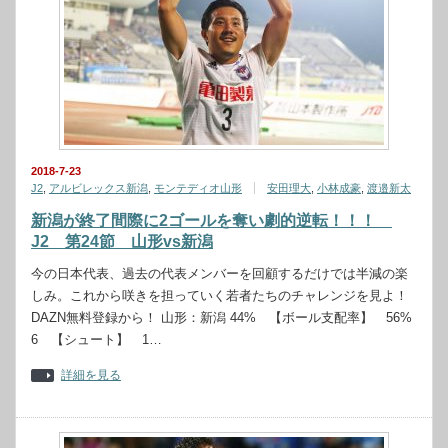
2018-7-23
J2
,
アルビレックス新潟
,
モンテディオ山形
安田理大
,
小林成豪
,
渡邉新太
新潟が終了間際に2ゴールを奪い劇的逆転！！！
J2 第24節 山形vs新潟
今の日本代表、過去の代表メンバーを回顧するだけでは半減の楽
しみ。これから咲きを担っていく若者たちのチャレンジを見よ！
DAZN無料登録から！ 山形：新潟 44% 【ボール支配率】 56%
6 【シュート】 1…
詳細を見る