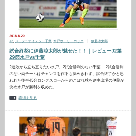
2018-8-20
J2
,
ジェフユナイテッド千葉
,
水戸ホーリーホック
伊藤涼太郎
試合終盤に伊藤涼太郎が魅せた！！｜レビューJ2第
29節水戸vs千葉
2連敗から立ち直りたい水戸、2試合勝利のない千葉 2試合勝利
のない両チームはチャンスを作るも決めきれず、試合終了かと思
われた後半45分ロングスローからのこぼれ球を途中出場の伊藤が
決め水戸が勝利を収めた。 …
詳細を見る