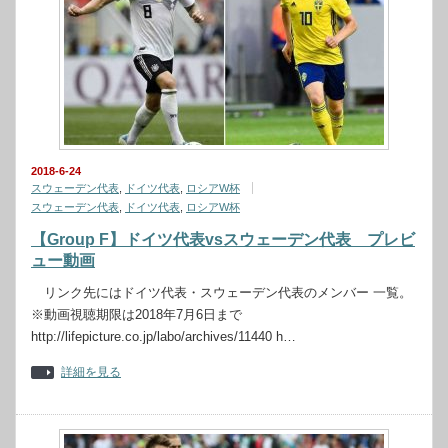
2018-6-24
スウェーデン代表
,
ドイツ代表
,
ロシアW杯
スウェーデン代表
,
ドイツ代表
,
ロシアW杯
【Group F】ドイツ代表vsスウェーデン代表 プレビ
ュー動画
リンク先にはドイツ代表・スウェーデン代表のメンバー 一覧。
※動画視聴期限は2018年7月6日まで
http://lifepicture.co.jp/labo/archives/11440 h…
詳細を見る