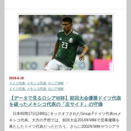
2018-6-18
ドイツ代表
,
メキシコ代表
,
ロシアW杯
ドイツ代表
,
メキシコ代表
,
ロシアW杯
【データで見るロシアW杯】前回大会優勝ドイツ代表
を破ったメキシコ代表の「左サイド」の守備
日本時間17日(24時)にキックオフされたGroup Fドイツ代表vsメ
キシコ代表。大方の予想では、前回大会2014年W杯で見事優勝を
果たしたドイツ代表だっただろう。さらに2002年W杯サウジアラ