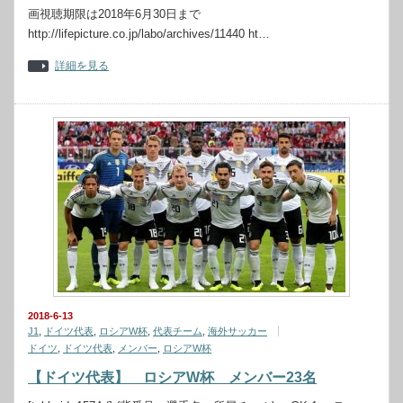
画視聴期限は2018年6月30日まで
http://lifepicture.co.jp/labo/archives/11440 ht…
詳細を見る
2018-6-13
J1
,
ドイツ代表
,
ロシアW杯
,
代表チーム
,
海外サッカー
ドイツ
,
ドイツ代表
,
メンバー
,
ロシアW杯
【ドイツ代表】 ロシアW杯 メンバー23名