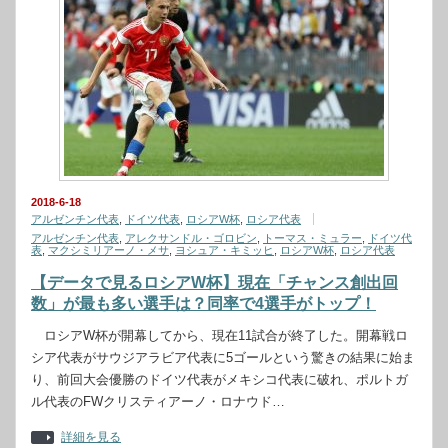
2018-6-18
アルゼンチン代表
,
ドイツ代表
,
ロシアW杯
,
ロシア代表
アルゼンチン代表
,
アレクサンドル・ゴロビン
,
トーマス・ミュラー
,
ドイツ代
表
,
マクシミリアーノ・メサ
,
ヨシュア・キミッヒ
,
ロシアW杯
,
ロシア代表
【データで見るロシアW杯】現在「チャンス創出回
数」が最も多い選手は？同率で4選手がトップ！
ロシアW杯が開幕してから、現在11試合が終了した。開幕戦ロ
シア代表がサウジアラビア代表に5ゴールという驚きの結果に始ま
り、前回大会優勝のドイツ代表がメキシコ代表に破れ、ポルトガ
ル代表のFWクリスティアーノ・ロナウド…
詳細を見る