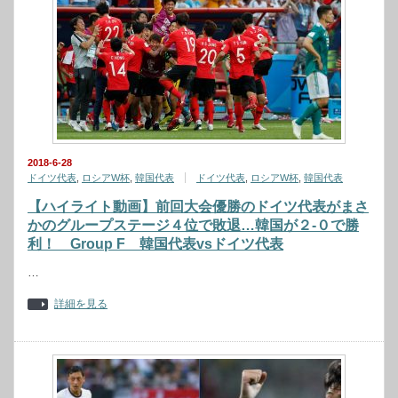
2018-6-28
ドイツ代表
,
ロシアW杯
,
韓国代表
ドイツ代表
,
ロシアW杯
,
韓国代表
【ハイライト動画】前回大会優勝のドイツ代表がまさ
かのグループステージ４位で敗退…韓国が２-０で勝
利！ Group F 韓国代表vsドイツ代表
…
詳細を見る