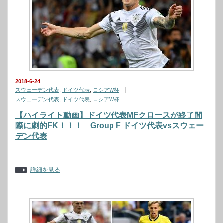
2018-6-24
スウェーデン代表
,
ドイツ代表
,
ロシアW杯
スウェーデン代表
,
ドイツ代表
,
ロシアW杯
【ハイライト動画】ドイツ代表MFクロースが終了間
際に劇的FK！！！ Group F ドイツ代表vsスウェー
デン代表
…
詳細を見る