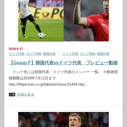
2018-6-27
ドイツ代表
,
ロシアW杯
,
韓国代表
ドイツ代表
,
ロシアW杯
,
韓国代表
【Group F】韓国代表vsドイツ代表 プレビュー動画
リンク先には韓国代表・ドイツ代表のメンバー 一覧。 ※動画視
聴期限は2018年7月11日まで
http://lifepicture.co.jp/labo/archives/11444 http…
詳細を見る