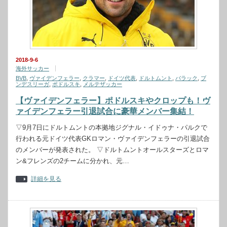
2018-9-6
海外サッカー
BVB
,
ヴァイデンフェラー
,
クラマー
,
ドイツ代表
,
ドルトムント
,
バラック
,
ブ
ンデスリーガ
,
ポドルスキ
,
メルテザッカー
【ヴァイデンフェラー】ポドルスキやクロップも！ヴ
ァイデンフェラー引退試合に豪華メンバー集結！
▽9月7日にドルトムントの本拠地ジグナル・イドゥナ・パルクで
行われる元ドイツ代表GKロマン・ヴァイデンフェラーの引退試合
のメンバーが発表された。 ▽ドルトムントオールスターズとロマ
ン&フレンズの2チームに分かれ、元…
詳細を見る