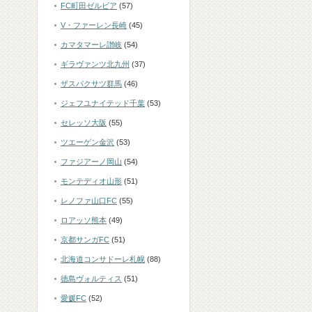
FC町田ゼルビア
(57)
V・ファーレン長崎
(45)
カマタマーレ讃岐
(54)
ギラヴァンツ北九州
(37)
ザスパクサツ群馬
(46)
ジェフユナイテッド千葉
(53)
セレッソ大阪
(55)
ツエーゲン金沢
(53)
ファジアーノ岡山
(54)
モンテディオ山形
(51)
レノファ山口FC
(55)
ロアッソ熊本
(49)
京都サンガFC
(51)
北海道コンサドーレ札幌
(88)
徳島ヴォルティス
(51)
愛媛FC
(52)