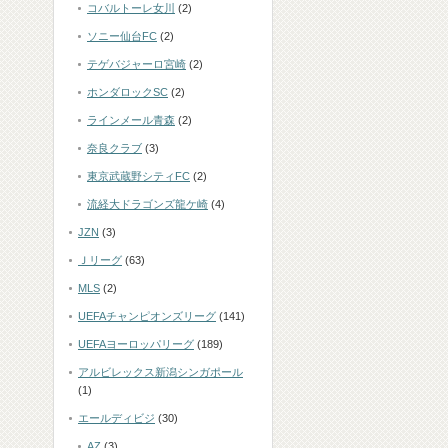
コバルトーレ女川
(2)
ソニー仙台FC
(2)
テゲバジャーロ宮崎
(2)
ホンダロックSC
(2)
ラインメール青森
(2)
奈良クラブ
(3)
東京武蔵野シティFC
(2)
流経大ドラゴンズ龍ケ崎
(4)
JZN
(3)
Ｊリーグ
(63)
MLS
(2)
UEFAチャンピオンズリーグ
(141)
UEFAヨーロッパリーグ
(189)
アルビレックス新潟シンガポール
(1)
エールディビジ
(30)
AZ
(3)