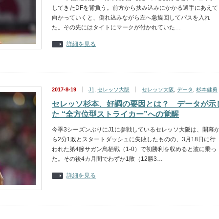
してきたDFを背負う。前方から挟み込みにかかる選手にあえて
向かっていくと、倒れ込みながら左へ急旋回してパスを入れ
た。その先にはタイトにマークが付かれていた…
詳細を見る
2017-8-19
J1
,
セレッソ大阪
セレッソ大阪
,
データ
,
杉本健勇
セレッソ杉本、好調の要因とは？ データが示
た “全方位型ストライカー”への覚醒
今季3シーズンぶりにJ1に参戦しているセレッソ大阪は、開幕
ら2分1敗とスタートダッシュに失敗したものの、3月18日に行
われた第4節サガン鳥栖戦（1-0）で初勝利を収めると波に乗っ
た。その後4カ月間でわずか1敗（12勝3…
詳細を見る