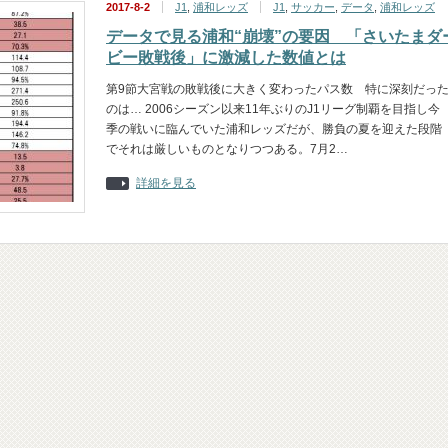
2017-8-2
J1
,
浦和レッズ
J1
,
サッカー
,
データ
,
浦和レッズ
データで見る浦和“崩壊”の要因 「さいたまダ
ビー敗戦後」に激減した数値とは
第9節大宮戦の敗戦後に大きく変わったパス数 特に深刻だっ
のは… 2006シーズン以来11年ぶりのJ1リーグ制覇を目指し今
季の戦いに臨んでいた浦和レッズだが、勝負の夏を迎えた段階
でそれは厳しいものとなりつつある。7月2…
詳細を見る