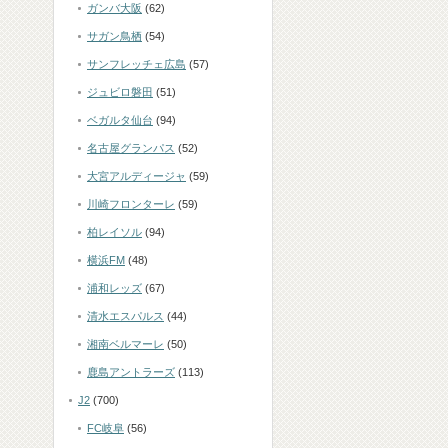
ガンバ大阪
(62)
サガン鳥栖
(54)
サンフレッチェ広島
(57)
ジュビロ磐田
(51)
ベガルタ仙台
(94)
名古屋グランパス
(52)
大宮アルディージャ
(59)
川崎フロンターレ
(59)
柏レイソル
(94)
横浜FM
(48)
浦和レッズ
(67)
清水エスパルス
(44)
湘南ベルマーレ
(50)
鹿島アントラーズ
(113)
J2
(700)
FC岐阜
(56)