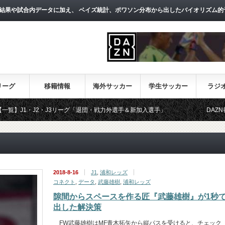
結果や試合内データに加え、 ベイズ統計、ポワソン分布から出したバイオリズム的
リーグ
移籍情報
海外サッカー
学生サッカー
ラジ
J2・J3リーグ「退団・戦力外選手＆新加入選手」
DAZN番組・日程表
2018-8-16
J1
,
浦和レッズ
コネクト
,
データ
,
武藤雄樹
,
浦和レッズ
隙間からスペースを作る匠『武藤雄樹』が1秒
出した解決策
FW武藤雄樹はMF青木拓矢から縦パスを受けると、チェック