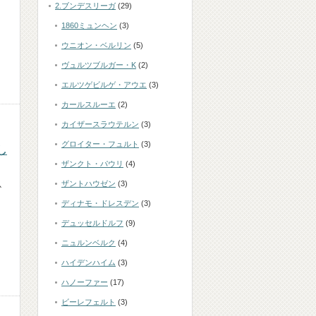
2.ブンデスリーガ
(29)
1860ミュンヘン
(3)
ウニオン・ベルリン
(5)
ヴュルツブルガー・K
(2)
エルツゲビルゲ・アウエ
(3)
カールスルーエ
(2)
カイザースラウテルン
(3)
グロイター・フュルト
(3)
し
ザンクト・パウリ
(4)
ザントハウゼン
(3)
か
ディナモ・ドレスデン
(3)
デュッセルドルフ
(9)
ニュルンベルク
(4)
ハイデンハイム
(3)
ハノーファー
(17)
ビーレフェルト
(3)