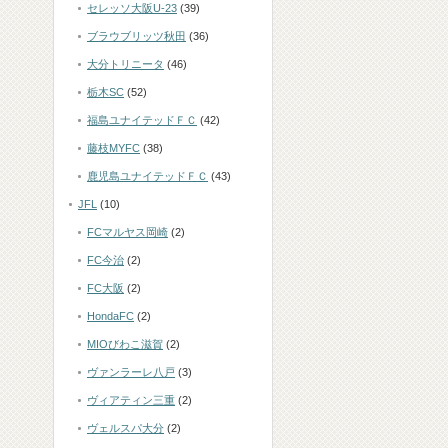
セレッソ大阪U-23
(39)
ブラウブリッツ秋田
(36)
大分トリニータ
(46)
栃木SC
(52)
福島ユナイテッドＦＣ
(42)
藤枝MYFC
(38)
鹿児島ユナイテッドＦＣ
(43)
JFL
(10)
FCマルヤス岡崎
(2)
FC今治
(2)
FC大阪
(2)
HondaFC
(2)
MIOびわこ滋賀
(2)
ヴァンラーレ八戸
(3)
ヴィアティン三重
(2)
ヴェルスパ大分
(2)