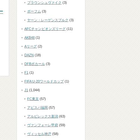
ブラウンシュヴァイク
(3)
ー
ボーフム
(3)
ヤーン・レーゲンスブルク
(3)
た
AFCチャンピオンズリーグ
(11)
AKB48
(1)
Aリーグ
(2)
DAZN
(18)
DFBポカール
(3)
F1
(1)
FIFA U-20ワールドカップ
(1)
J1
(1,044)
FC東京
(57)
アビスパ福岡
(57)
アルビレックス新潟
(63)
ヴァンフォーレ甲府
(59)
ヴィッセル神戸
(58)