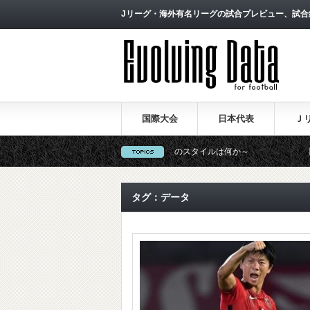
Jリーグ・海外有名リーグの試合プレビュー、試合
国際大会
日本代表
Ｊ
（１）～西野朗新監督がサッカーのスタイルは何か～
【一覧】J1・
タグ：データ