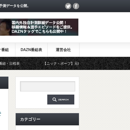
予測データを公開。
オ番組
DAZN番組表
運営会社
【ニック・ポープ】元8部GK、イングランド代表に初選出 ーようや
で
カテゴリー