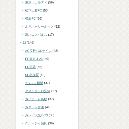
東京ヴェルディ
(59)
松本山雅FC
(56)
横浜FC
(56)
水戸ホーリーホック
(52)
清水エスパルス
(17)
J3
(349)
AC長野パルセイロ
(42)
FC東京U-23
(40)
FC琉球
(45)
SC相模原
(40)
Y.S.C.C.横浜
(37)
アスルクラロ沼津
(27)
ガイナーレ鳥取
(37)
カターレ富山
(41)
ガンバ大阪U-23
(38)
グルージャ盛岡
(39)