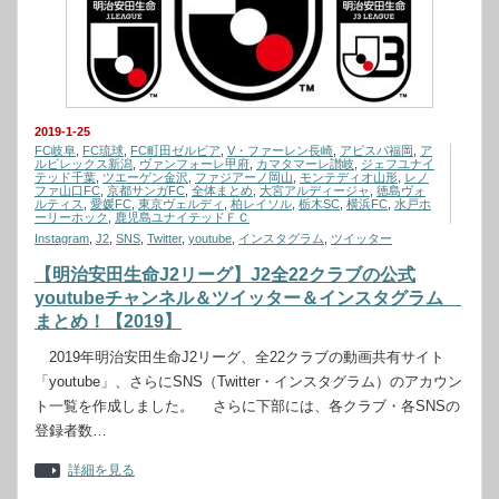
2019-1-25
FC岐阜
,
FC琉球
,
FC町田ゼルビア
,
V・ファーレン長崎
,
アビスパ福岡
,
ア
ルビレックス新潟
,
ヴァンフォーレ甲府
,
カマタマーレ讃岐
,
ジェフユナイ
テッド千葉
,
ツエーゲン金沢
,
ファジアーノ岡山
,
モンテディオ山形
,
レノ
ファ山口FC
,
京都サンガFC
,
全体まとめ
,
大宮アルディージャ
,
徳島ヴォ
ルティス
,
愛媛FC
,
東京ヴェルディ
,
柏レイソル
,
栃木SC
,
横浜FC
,
水戸ホ
ーリーホック
,
鹿児島ユナイテッドＦＣ
Instagram
,
J2
,
SNS
,
Twitter
,
youtube
,
インスタグラム
,
ツイッター
【明治安田生命J2リーグ】J2全22クラブの公式
youtubeチャンネル＆ツイッター＆インスタグラム
まとめ！【2019】
2019年明治安田生命J2リーグ、全22クラブの動画共有サイト
「youtube」、さらにSNS（Twitter・インスタグラム）のアカウン
ト一覧を作成しました。 さらに下部には、各クラブ・各SNSの
登録者数…
詳細を見る