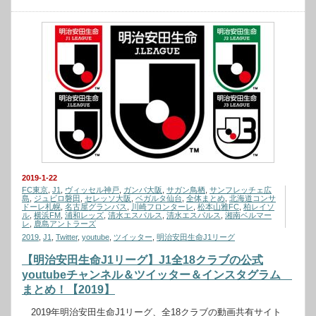
2019-1-22
FC東京
,
J1
,
ヴィッセル神戸
,
ガンバ大阪
,
サガン鳥栖
,
サンフレッチェ広
島
,
ジュビロ磐田
,
セレッソ大阪
,
ベガルタ仙台
,
全体まとめ
,
北海道コンサ
ドーレ札幌
,
名古屋グランパス
,
川崎フロンターレ
,
松本山雅FC
,
柏レイソ
ル
,
横浜FM
,
浦和レッズ
,
清水エスパルス
,
清水エスパルス
,
湘南ベルマー
レ
,
鹿島アントラーズ
2019
,
J1
,
Twitter
,
youtube
,
ツイッター
,
明治安田生命J1リーグ
【明治安田生命J1リーグ】J1全18クラブの公式
youtubeチャンネル＆ツイッター＆インスタグラム
まとめ！【2019】
2019年明治安田生命J1リーグ、全18クラブの動画共有サイト