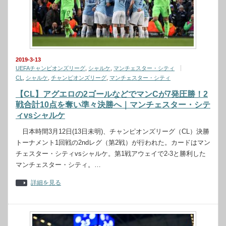
2019-3-13
UEFAチャンピオンズリーグ
,
シャルケ
,
マンチェスター・シティ
CL
,
シャルケ
,
チャンピオンズリーグ
,
マンチェスター・シティ
【CL】アグエロの2ゴールなどでマンCが7発圧勝！2
戦合計10点を奪い準々決勝へ｜マンチェスター・シテ
ィvsシャルケ
日本時間3月12日(13日未明)、チャンピオンズリーグ（CL）決勝
トーナメント1回戦の2ndレグ（第2戦）が行われた。カードはマン
チェスター・シティvsシャルケ。第1戦アウェイで2-3と勝利した
マンチェスター・シティ。…
詳細を見る