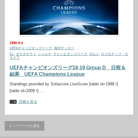
1990-9-2
UEFAチャンピオンズリーグ
,
海外サッカー
CL
,
ガラタサライ
,
シャルケ
,
チャンピオンズリーグ
,
ポルト
,
ロコモティフ・モ
スクワ
UEFAチャンピオンズリーグ18-19 Group D 日程＆
結果 UEFA Champions League
Standings provided by Sofascore LiveScore [table id=1988 /]
[table id=2009 /] …
詳細を見る
トップページに戻る