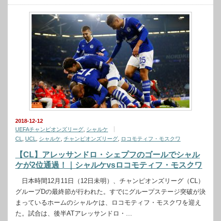
2018-12-12
UEFAチャンピオンズリーグ
,
シャルケ
CL
,
UCL
,
シャルケ
,
チャンピオンズリーグ
,
ロコモティフ・モスクワ
【CL】アレッサンドロ・シェプフのゴールでシャル
ケが2位通過！｜シャルケvsロコモティフ・モスクワ
日本時間12月11日（12日未明）、チャンピオンズリーグ（CL）
グループDの最終節が行われた。すでにグループステージ突破が決
まっているホームのシャルケは、ロコモティフ・モスクワを迎え
た。試合は、後半ATアレッサンドロ・…