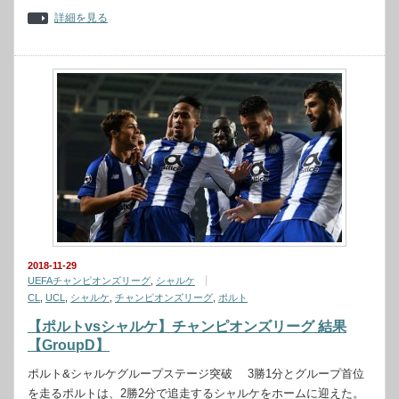
詳細を見る
2018-11-29
UEFAチャンピオンズリーグ
,
シャルケ
CL
,
UCL
,
シャルケ
,
チャンピオンズリーグ
,
ポルト
【ポルトvsシャルケ】チャンピオンズリーグ 結果
【GroupD】
ポルト&シャルケグループステージ突破 3勝1分とグループ首位
を走るポルトは、2勝2分で追走するシャルケをホームに迎えた。