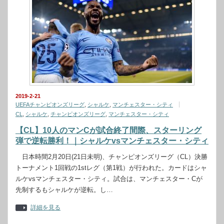
2019-2-21
UEFAチャンピオンズリーグ
,
シャルケ
,
マンチェスター・シティ
CL
,
シャルケ
,
チャンピオンズリーグ
,
マンチェスター・シティ
【CL】10人のマンCが試合終了間際、スターリング
弾で逆転勝利！｜シャルケvsマンチェスター・シティ
日本時間2月20日(21日未明)、チャンピオンズリーグ（CL）決勝
トーナメント1回戦の1stレグ（第1戦）が行われた。カードはシャ
ルケvsマンチェスター・シティ。試合は、マンチェスター・Cが
先制するもシャルケが逆転。し…
詳細を見る