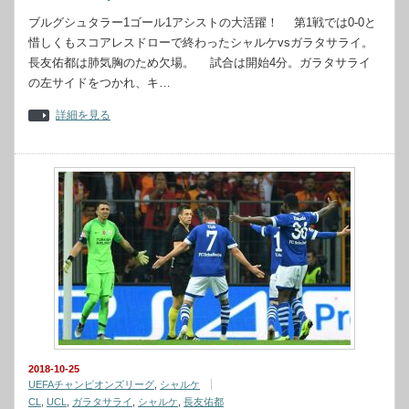
ブルグシュタラー1ゴール1アシストの大活躍！ 第1戦では0-0と
惜しくもスコアレスドローで終わったシャルケvsガラタサライ。
長友佑都は肺気胸のため欠場。 試合は開始4分。ガラタサライ
の左サイドをつかれ、キ…
詳細を見る
2018-10-25
UEFAチャンピオンズリーグ
,
シャルケ
CL
,
UCL
,
ガラタサライ
,
シャルケ
,
長友佑都