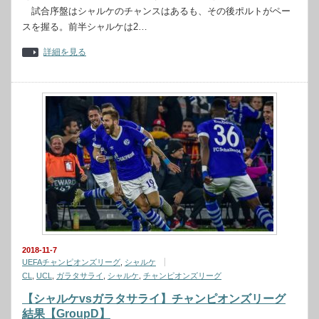
試合序盤はシャルケのチャンスはあるも、その後ポルトがペー
スを握る。前半シャルケは2…
詳細を見る
2018-11-7
UEFAチャンピオンズリーグ
,
シャルケ
CL
,
UCL
,
ガラタサライ
,
シャルケ
,
チャンピオンズリーグ
【シャルケvsガラタサライ】チャンピオンズリーグ
結果【GroupD】